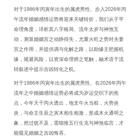
运
时
全
5
女
2
2
结
对于1986年丙寅年出生的属虎男性。步入2026年丙
势
辰
年
岁
在
0
0
婚
午流年婚姻感情运势将迎来关键转折，我们从子平
1
有
运
生
2
2
2
吉
命理角度，详析其八字格局、流年太岁与神煞互
9
何
势
活
0
6
6
日
动，测算婚姻宫之动静得失，尤重火旺之势对夫妻
6
讲
2
指
2
年
运
有
宫之作用，并提供调与化解之路，以助缘主把握机
1
究
0
南
6
运
势
哪
缘，规避风险，以资深命理师之笔触，融术语于流
年
安
2
7
年
势
全
些
转叙述中提示吉凶转化之机。
属
葬
6
8
的
如
年
2
牛
时
年
年
感
何
运
0
对于1986年丙寅年出生的属虎男性。在2026年丙午
人
辰
属
属
情
1
势
1
流年之中婚姻感情运势必将成为岁运交织下的焦
2
与
兔
马
运
9
1
8
点，今年天干丙火透出，地支午火当权，火势炎
0
属
女
4
势
8
9
年
炎，与命主生辰之寅木相生相激，形成木火通明之
2
相
运
5
如
3
8
属
象，然过犹不及，需细推五行生克与神煞临宫，才
6
相
势
岁
何
年
0
羊
能窥见婚姻之吉凶悔吝。