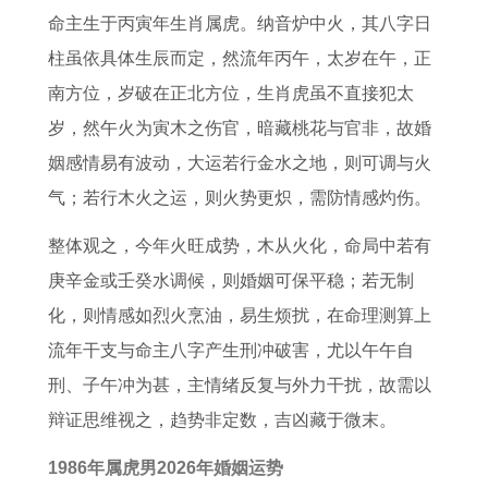
运
冲
和
需
1
属
年
人
命主生于丙寅年生肖属虎。纳音炉中火，其八字日
势
的
财
注
9
猪
属
结
柱虽依具体生辰而定，然流年丙午，太岁在午，正
详
了
运
意
8
2
猴
婚
南方位，岁破在正北方位，生肖虎虽不直接犯太
解
解
怎
的
0
0
2
黄
岁，然午火为寅木之伤官，暗藏桃花与官非，故婚
书
么
忌
年
2
0
道
姻感情易有波动，大运若行金水之地，则可调与火
样
讳
属
6
2
吉
气；若行木火之运，则火势更炽，需防情感灼伤。
猴
年
6
日
整体观之，今年火旺成势，木从火化，命局中若有
女
运
年
庚辛金或壬癸水调候，则婚姻可保平稳；若无制
性
势
运
化，则情感如烈火烹油，易生烦扰，在命理测算上
在
及
势
流年干支与命主八字产生刑冲破害，尤以午午自
2
运
每
刑、子午冲为甚，主情绪反复与外力干扰，故需以
0
程
月
辩证思维视之，趋势非定数，吉凶藏于微末。
2
运
6
势
1986年属虎男2026年婚姻运势