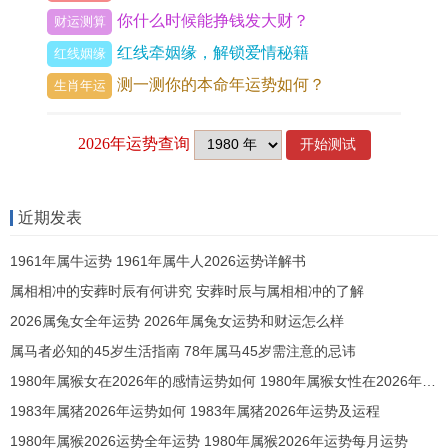
你什么时候能挣钱发大财？
财运测算
容；火旺熔金，则夫星受损，配偶健康或事业易有
红线牵姻缘，解锁爱情秘籍
红线姻缘
坎坷，在事业上可能出现竞争失利，间接波及婚姻
测一测你的本命年运势如何？
生肖年运
稳定；火燥耗水，则情感滋润不足，双方缺乏耐
心，尤须留意夏季火旺之时情绪易怒，言行过激，
从而伤及婚姻根基。
五行生克逻辑链由此展开：火旺 → 生土燥 → 克金
近期发表
耗水 → 需壬癸水润局或庚辛金制衡，故今年婚姻维
1961年属牛运势 1961年属牛人2026运势详解书
系，重在引入水金元素，以平火炎之势。
属相相冲的安葬时辰有何讲究 安葬时辰与属相相冲的了解
神煞方面2026年逢「咸池」桃花星入婚姻宫。主异
2026属兔女全年运势 2026年属兔女运势和财运怎么样
性缘增，然咸池带火，易为露水情缘，若命主自制
属马者必知的45岁生活指南 78年属马45岁需注意的忌讳
力不足，则可能陷入外面情感纠葛，在社交场合中
1980年属猴女在2026年的感情运势如何 1980年属猴女性在2026年的感情运势如何
需格外谨慎。
1983年属猪2026年运势如何 1983年属猪2026年运势及运程
1980年属猴2026运势全年运势 1980年属猴2026年运势每月运势