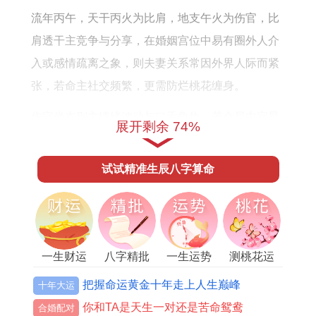
年
流年丙午，天干丙火为比肩，地支午火为伤官，比
的
肩透干主竞争与分享，在婚姻宫位中易有圈外人介
感
入或感情疏离之象，则夫妻关系常因外界人际而紧
情
张，若命主社交频繁，更需防烂桃花缠身。
运
势
伤官坐支则主情绪波动与口舌争执。若命局中官星
展开剩余 74%
如
不显，则夫妻沟通多生龃龉，常有命主于此年因琐
何
事与配偶失与，让家庭氛围有压抑之感，然午中藏
试试精准生辰八字算命
己土正财，财能生官，若调候得宜，反可因经济事
务增进夫妻协作，马上通过共同理财或投资，转化
矛盾为合力。
一生财运
八字精批
一生运势
测桃花运
太岁午火与命主年支寅木半合火局，木火相生，主
热情洋溢，但火旺则燥，伤及肺金与肾水。
把握命运黄金十年走上人生巅峰
十年大运
你和TA是天生一对还是苦命鸳鸯
合婚配对
在命理中金为官杀代表夫星。水为印星代表情感包