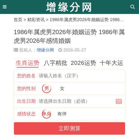
首页
>
精彩资讯
> 1986年属虎男2026年婚姻运势 1986年属虎男2026年感情婚姻
相
1986年属虎男2026年婚姻运势 1986年属
关
虎男2026年感情婚姻
投稿人：
增缘分网
2026-05-27
文
生肖运势
八字精批
2026运势
十年大运
章
1
属
2
属
1
1
1
2
您的姓名
9
相
0
马
9
9
9
0
您的性别
男
女
6
相
2
者
8
8
8
1
1
冲
6
必
0
3
0
8
出生日期
年
的
属
知
年
年
年
年
感情状态
单身
有伴
属
安
兔
的
属
属
属
属
立即测算
牛
葬
女
4
猴
猪
猴
羊