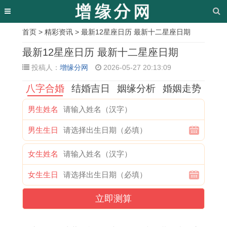
首页
>
精彩资讯
> 最新12星座日历 最新十二星座日期
相
最新12星座日历 最新十二星座日期
关
投稿人：
增缘分网
2026-05-27 20:13:09
文
八字合婚
结婚吉日
姻缘分析
婚姻走势
章
男生姓名
1
2
1
属
1
属
2
2
男生生日
9
0
9
兔
9
猴
0
0
6
2
9
男
8
的
0
2
女生姓名
2
6
3
和
1
婚
2
6
女生生日
年
年
年
属
属
配
年
年
属
属
属
虎
鸡
表
属
属
立即测算
虎
鼠
鸡
女
2
有
马
鸡