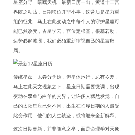
的
男
人
婚
0
何
男
人
星座分野，暗藏天机，最新日历一出，黄道十二宫
人
的
2
配
2
意
2
全
界随之动荡，日期移位并非小事，这背后是星力重
在
运
0
了
6
义
0
年
组的征兆，马上在此变动之中每个人的守护星座可
2
势
2
解
年
十
2
运
能已然改变，古星学云，宫位定根基，根基若动，
0
和
6
属
婚
二
6
势
运势必起波澜，我们必须重新审视自己的星宫归
2
财
年
兔
姻
生
运
及
属。
6
运
下
女
运
肖
势
运
年
怎
半
与
势
属
2
程
传统星盘，以春分为始，但星体运行，总有岁差，
感
么
年
属
1
猴
0
1
马上在此天文现象之下，星座日期需要微调，出现
情
样
运
虎
9
婚
0
9
变动在双鱼与白羊的交界，让许多人猛然发觉，自
运
势
男
8
配
2
8
己的太阳星座已然不同，出生在临界日期的人最受
势
1
的
1
表
年
1
此变作用，他们的人生轨迹，或将迎来全新解释。
如
9
婚
年
详
属
年
何
9
姻
属
解
马
属
这次日期更新，并非随意之举，而是命理学对天象