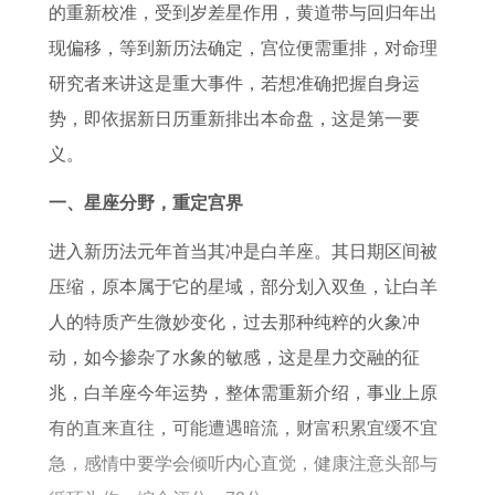
1
3
如
鸡
男
鸡
的重新校准，受到岁差星作用，黄道带与回归年出
9
年
何
2
2
人
现偏移，等到新历法确定，宫位便需重排，对命理
6
属
0
0
2
研究者来讲这是重大事件，若想准确把握自身运
2
鸡
2
2
0
势，即依据新日历重新排出本命盘，这是第一要
年
人
6
6
2
义。
属
2
年
全
6
一、星座分野，重定宫界
虎
0
婚
年
运
进入新历法元年首当其冲是白羊座。其日期区间被
的
2
姻
运
势
压缩，原本属于它的星域，部分划入双鱼，让白羊
人
6
运
势
详
人的特质产生微妙变化，过去那种纯粹的火象冲
在
年
势
解
动，如今掺杂了水象的敏感，这是星力交融的征
2
下
书
兆，白羊座今年运势，整体需重新介绍，事业上原
0
半
有的直来直往，可能遭遇暗流，财富积累宜缓不宜
2
年
急，感情中要学会倾听内心直觉，健康注意头部与
6
运