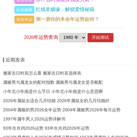
来讲若想提升人际运，即多穿黄色衣物，佩戴玛瑙
红线牵姻缘，解锁爱情秘籍
红线姻缘
可增强定力，学业考试运中上但需防粗心，综合评
测一测你的本命年运势如何？
生肖年运
分：70分。
巨蟹座的日期，被压缩了三天，让月之守护者的情
绪潮汐更为剧烈，马上在此星变之下，巨蟹座的第
近期发表
六感会被放大，但也会出现情绪失控的风险，受到
月亮南北交点刑克，今年巨蟹家庭宫动荡，眼看着
搬家吉日时辰怎么看 搬家吉日时辰选择表
父母健康或房产事宜，会成为重点，进入七月是个
属猴男与属龙女的配对指数 属猴男与属龙女是否般配
转折点，若想稳固家庭运，马上在家中东南方放置
小年北小年南是什么节日 小年北小年南是什么意思啊
水晶簇，事业上适合从事护理、餐饮等滋养型工
2026年属鼠女适合几月结婚 2026年属鼠女的几月结婚好
作，感情需要建立边界感，综合运势评分：65分。
2004年属猴的男2026全年运势 2004年属猴男2026年每月运势
1997年属牛男人2026运势详解书
狮子座的日期，向后延了将近一周，让太阳之子的
93年生肖鸡2026运势 93年生肖鸡2026年运势
光芒有所内敛，出现变动在创造宫位，使得狮子座