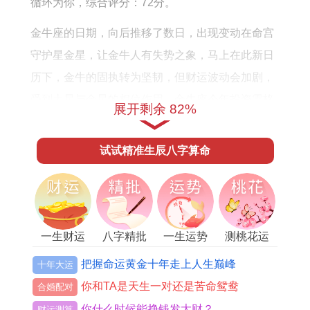
循环为你，综合评分：72分。
年
程
的
金牛座的日期，向后推移了数日，出现变动在命宫
运
守护星金星，让金牛人有失势之象，马上在此新日
势
历下，金牛的固执转为坚韧，但财运波动会加剧，
如
受到土星与金星的相位作用，金牛座今年投资需格
展开剩余 82%
何
外谨慎，眼看着四月星象逆行，不宜进行大宗购
置，对金牛座来讲若想稳定财库，即采用保守理财
试试精准生辰八字算命
步骤，将资金分散于不动产与贵金属，感情方面稳
定中藏有变数，综合运势评分：68分。
双子座的日期区间。迎来扩展之象，原本二十天的
一生财运
八字精批
一生运势
测桃花运
守护期，如今增至二十二天，让双子人的双重性格
更加鲜明，出现变动在沟通宫位，使得双子座今年
把握命运黄金十年走上人生巅峰
十年大运
在语言表达上既有犀利也有混乱，到了五月水星将
你和TA是天生一对还是苦命鸳鸯
合婚配对
入陷，要及时理清思绪，避免口舌是非，对双子座
你什么时候能挣钱发大财？
财运测算