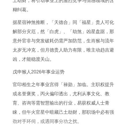
土劫财，将引动事业上的激烈竞争与情感领域的含
配
人
蛇
属
生
年
糊纠葛。
在
人
龙
肖
属
2
2
人
猴
兔
据星宿神煞推断，「天德合」同「福星」贵人可化
0
0
在
的
人
解部分灾厄，然「白虎」、「劫煞」凶星盘踞，那
2
2
2
运
运
意外官非与突发破耗仍需严加防范，生肖猴与流年
6
6
0
势
势
太岁无冲克，但月德贵人助力有限，唯主动趋吉避
年
年
2
分
凶，才能稳渡关山。
运
运
6
析
戊申猴人2026年事业运势
势
势
年
如
详
的
官印相生之年事业宫得「禄勋」加临。主职权提升
何
解
运
或名誉褒奖，丙火偏印透出，尤利从事文化、教
书
程
育、咨询等需智慧输出的行业，易获权威人士青
睐，但午火官星中暗藏己土劫财，那职场中必有强
劲对手环伺，或遇同事分功之扰。