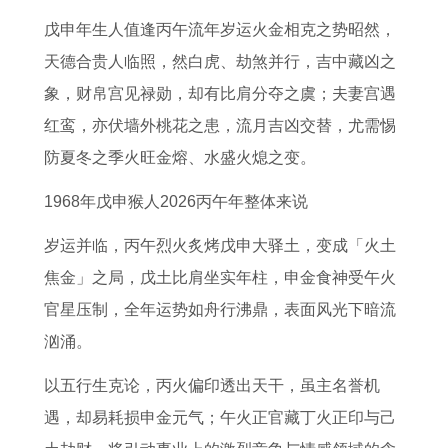
属
婚
人
哪
2
人
年
人
戊申年生人值逢丙午流年岁运火金相克之势昭然，
鼠
配
2
些
0
在
猴
2
天德合贵人临照，然白虎、劫煞并行，吉中藏凶之
人
生
0
属
2
2
的
0
象，财帛宫见禄勋，却有比肩分夺之虞；夫妻宫遇
2
肖
2
兔
6
0
运
2
红鸾，亦伏墙外桃花之患，流月吉凶交替，尤需惕
0
属
6
人
下
2
势
6
防夏冬之季火旺金熔、水盛火熄之变。
2
猴
运
如
半
6
透
运
6
女
势
何
年
年
视
势
1968年戊申猴人2026丙午年整体来说
全
孩
1
招
运
命
2
详
岁运并临，丙午烈火炙烤戊申大驿土，变成「火土
年
与
9
财
势
运
0
解
焦金」之局，戊土比肩坐实年柱，申金食神受午火
运
哪
6
进
2
1
1
书
官星压制，全年运势如舟行沸鼎，表面风光下暗流
势
个
3
宝
0
9
8
2
汹涌。
生
年
0
7
下
0
以五行生克论，丙火偏印透出天干，虽主名誉机
肖
属
1
6
半
2
遇，却易耗损申金元气；午火正官藏丁火正印与己
最
兔
属
年
年
6