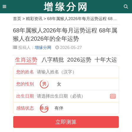
首页
>
精彩资讯
> 68年属猴人2026年每月运势运程 68年属猴人在2026年的全年运势
相
68年属猴人2026年每月运势运程 68年属
关
猴人在2026年的全年运势
投稿人：
增缘分网
2026-05-27
文
生肖运势
八字精批
2026运势
十年大运
章
1
属
1
兔
2
1
2
2
您的姓名
9
猴
9
年
0
9
0
0
您的性别
男
女
9
女
6
招
0
7
1
2
6
孩
3
财
1
6
8
6
出生日期
年
的
年
摆
属
年
年
年
感情状态
单身
有伴
出
最
属
件
蛇
属
下
属
立即测算
生
佳
兔
有
人
龙
半
兔