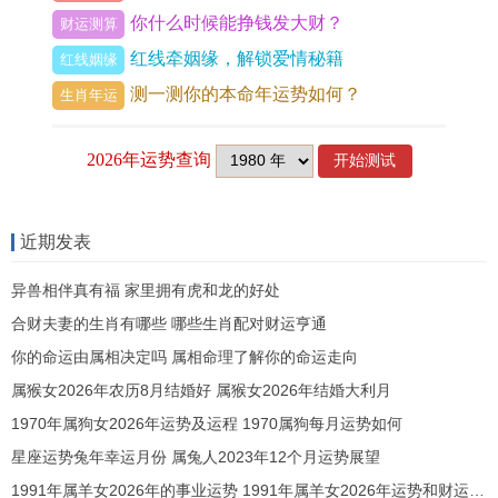
你什么时候能挣钱发大财？
人作保或进行高风险合伙投资，从资产配置角度，
财运测算
红线牵姻缘，解锁爱情秘籍
宜守不宜攻，可考虑将部分资金转化为实物资产保
红线姻缘
测一测你的本命年运势如何？
值，其理财步骤当以稳健为核心，远离投机漩涡。
生肖年运
戊申猴人2026年感情姻缘运势
红鸾星动，夫妻宫受丙午桃花之气熏染，已婚者易
感配偶关怀升温，家庭与睦，然午火为「墙外桃
近期发表
花」，戊土比肩又主竞争，社交场合中需把握分
异兽相伴真有福 家里拥有虎和龙的好处
寸，提防含糊关系滋生，以免动摇婚姻根本，单身
合财夫妻的生肖有哪些 哪些生肖配对财运亨通
者虽机遇增多，但所遇情缘质素参差，须防遇短暂
你的命运由属相决定吗 属相命理了解你的命运走向
露水情缘。
属猴女2026年农历8月结婚好 属猴女2026年结婚大利月
恋爱中人士，此年谈婚论嫁正当时借「福星」贵人
1970年属狗女2026年运势及运程 1970属狗每月运势如何
加持，婚事可顺畅筹备，唯需注意，流年火旺土
星座运势兔年幸运月份 属兔人2023年12个月运势展望
燥，双方脾气易急躁，沟通时当以柔化刚，那农历
1991年属羊女2026年的事业运势 1991年属羊女2026年运势和财运怎么样