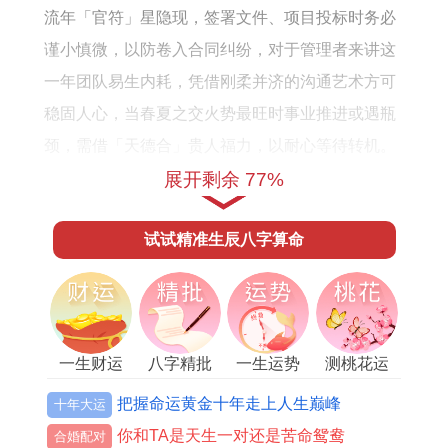
流年「官符」星隐现，签署文件、项目投标时务必
谨小慎微，以防卷入合同纠纷，对于管理者来讲这
一年团队易生内耗，凭借刚柔并济的沟通艺术方可
稳固人心，当春夏之交火势最旺时事业推进或遇瓶
颈，需借「天德合」贵人福力，以耐心等待转机。
展开剩余 77%
戊申猴人2026年财运运势
偏财星现于流年丙火生戊土。投资投机在领域 或有
试试精准生辰八字算命
意外机缘，尤其关联能源、科技领域，但「劫煞」
坐镇财帛，此等收益如同刀口舔蜜，高风险伴随其
中，正财方面午火生戊土，薪资收入稳定，唯受
「大耗」星作用，家庭大宗开支或突发性消费增
一生财运
八字精批
一生运势
测桃花运
多，易成左手进右手出之态。
把握命运黄金十年走上人生巅峰
十年大运
你和TA是天生一对还是苦命鸳鸯
农历三月、六月、九月土旺之月劫财气盛。切莫为
合婚配对