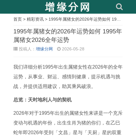
首页
>
精彩资讯
> 1995年属猪女的2026年运势如何 1995年属猪女2026全年运势
相
1995年属猪女的2026年运势如何 1995年
关
属猪女2026全年运势
投稿人：
增缘分网
2026-05-28
文
章
我们详细分析1995年出生属猪女性在2026年的全年
1
2
属
2
1
2
寻
1
运势，从事业、财运、感情到健康，提示机遇与挑
9
0
蛇
0
9
0
找
9
战，并提供适用建议，助其乘风破浪。
9
2
2
2
8
0
3
9
5
6
0
6
0
9
月
7
总览：天时地利人与的契机
年
年
1
年
年
年
3
属
2026年对于1995年出生的属猪女性来讲是一个充斥
女
1
5
属
属
属
1
牛
变动与机遇的年份，出生生肖为猪的你们，在乙巳
属
2
年
虎
猴
牛
日
2
蛇年即2026年受到「文昌」星与「天厨」星的双重