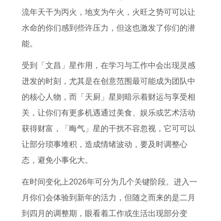
2
属
全
年
牛
生
年
流年天干为丙火，地支为午火，火旺之势可可以让
生
蛇
年
属
在
肖
属
水命的你们感到些许压力，但这也激发了你们的潜
肖
财
运
猴
2
运
牛
能。
运
运
势
女
0
势
的
势
详
图
2
2
详
2
受到「文昌」星作用，在学习与工作中会出现灵感
了
解
书
0
6
解
0
迸发的时刻，尤其是在创意范围最可能成为团队中
解
2
年
2
的核心人物，而「天厨」星则暗示着财运与享受相
完
6
运
6
关，让你们有更多机遇通过美食、娱乐或艺术活动
整
年
势
全
获得财富，「晦气」星的干扰不容忽视，它可可以
版
每
年
让部分琐事堆积，造成情绪波动，要及时调整心
月
运
态，避免小事化大。
运
势
在时间变化上2026年可分为几个关键阶段。进入一
程
如
月你们会体验到新年的活力，但随之而来的是二月
何
到四月的调整期，眼看着工作或生活出现部分变