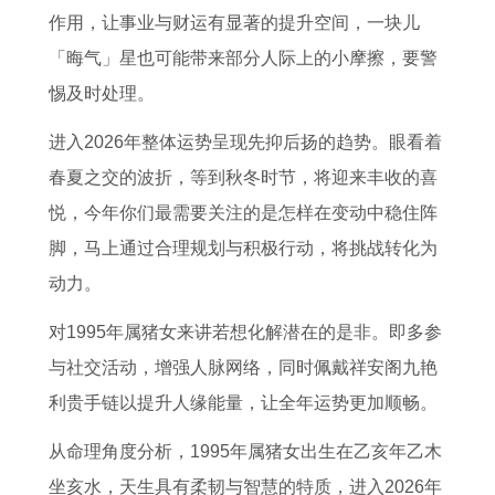
猪
生
运
女
女
2
生
0
作用，让事业与财运有显著的提升空间，一块儿
人
肖
程
运
2
0
肖
2
「晦气」星也可能带来部分人际上的小摩擦，要警
2
运
与
势
0
2
运
6
惕及时处理。
0
势
每
详
2
6
势
年
进入2026年整体运势呈现先抑后扬的趋势。眼看着
2
全
月
解
6
全
的
的
春夏之交的波折，等到秋冬时节，将迎来丰收的喜
6
面
运
书
的
年
奥
运
悦，今年你们最需要关注的是怎样在变动中稳住阵
全
解
势
2
全
运
秘
势
脚，马上通过合理规划与积极行动，将挑战转化为
年
读
了
0
年
势
3
及
动力。
运
2
解
2
运
2
月
运
势
0
2
6
程
0
3
程
对1995年属猪女来讲若想化解潜在的是非。即多参
2
0
年
1
0
0
1
与社交活动，增强人脉网络，同时佩戴祥安阁九艳
6
1
属
9
9
日
9
利贵手链以提升人缘能量，让全年运势更加顺畅。
年
5
虎
8
年
十
9
从命理角度分析，1995年属猪女出生在乙亥年乙木
1
年
的
0
属
二
7
坐亥水，天生具有柔韧与智慧的特质，进入2026年