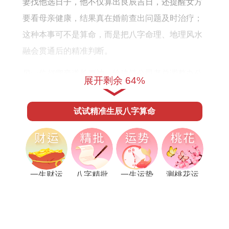
妻找他选日子，他不仅算出良辰吉日，还提醒女方
运
命
要看母亲健康，结果真在婚前查出问题及时治疗；
势
年
这种本事可不是算命，而是把八字命理、地理风水
运
融会贯通后的精准判断。
势
另一位赵卿豪道长更神。给建筑公司老总调整办公
展开剩余 64%
室布局时在西南角添了盆绿植；没过半年公司就接
了个大工程。他说这叫"引水生木"，利用五行相生
试试精准生辰八字算命
原理激活财位。现在贵港不少商铺开业前都找他看
风水，据说经过指点调整的店铺，客流量平均能涨
三成。
一生财运
八字精批
一生运势
测桃花运
把握命运黄金十年走上人生巅峰
十年大运
现代人更需要的老规矩
你和TA是天生一对还是苦命鸳鸯
合婚配对
别看现在科技发达。老传统反而越来越吃香，有个
你什么时候能挣钱发大财？
财运测算