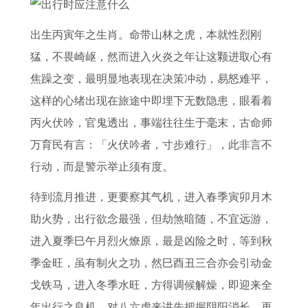
配
和
7
对
谁
年
出生丙寅年之生肖。命带山林之虎，本就性烈刚
分
互
财
猛，不畏崎岖，然而进入火炎之年让这颗进取心有
析
补
运
焦躁之变，最明显地表现在决策冲动，易怒难平，
高
这样的心绪出现在旅途中即埋下无数隐患，眼看着
峰
丙火伏吟，官鬼透出，事端往往生于毫末，古命师
月
万育民有言：「火伏吟者，寸步难行」，此非言不
份
行动，而是警示举止须有度。
待到流月推进，更要察其气机，进入春季寅卯月木
助火势，出行欲念最强，但劫煞暗随，不宜远游，
进入夏季巳午月烈火燎原，最是凶险之时，等到秋
季金旺，虽有制火之功，然巳酉丑三合亦会引动金
戈铁马，进入冬季水旺，方得调候解燥，即迎来全
年出行之良机，对八六虎来讲先把握阴阳消长，再