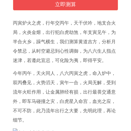
工
合
查
的
吉
哪
2
吉
立即测算
吉
不
看
和
日
月
7
日
日
合
最
属
婚
出
最
深
丙寅炉火之虎，行年交丙午，天干伏吟，地支合火
5
适
准
羊
礼
生
旺
圳
局，火炎金熔，出行犯白虎劫煞，年支寅见午，为
月
属
黄
的
过
的
颜
游
半合火乡，躁气横生，我们测算黄道吉方，分析月
装
马
历
合
后
属
色
泳
令禁忌，从时空避忌到心性调御，为八六生人指点
修
男
开
吗
宴
兔
6
池
迷津，若遵此宜忌，可化险为夷，即得平安。
动
与
灶
2
请
女
7
防
今年丙午，天火同人，八六丙寅之虎，命入炉中，
工
属
吉
0
同
孩
年
水
双丙叠见，火势滔天，寅午一合，火局无解，受到
最
羊
日
2
事
最
属
施
流年火旺作用，让金属肺经有损，出行最畏交通意
佳
女
查
7
吃
幸
羊
工
外，即车马碰撞之灾，白虎星入命宫，血光之应，
时
的
询
年
饭
运
2
不可不防，此乃流年出行之大要，先明此理，再论
间
爱
属
0
细节。
情
马
2