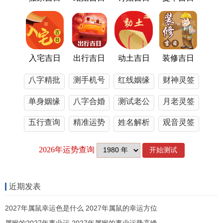
方位避忌，源于八卦飞星，今年最凶之方，在正南
离宫，离卦属火，正是丙午岁破之位，受到飞星五
黄廉贞星作用，正南煞气加倍，此星为灾星之首，
出行若直向南方，即犯岁破火地，容易有争斗血
入宅吉日
出行吉日
动土吉日
装修吉日
光，宜向北方坎宫，取坎水济离火，正北一白贪狼
八字精批
测手机号
红线姻缘
财神灵签
水星飞临，水能克火，亦能生旺本命之木，东方震
单身姻缘
八字合婚
测试老公
月老灵签
宫，遇三碧禄存木星。
五行查询
精准运势
姓名解析
观音灵签
木生火，不吉不凶，但要防止机械故障，西方兑
宫，七赤破军金星临位，火克金，主破损、盗失，
出行勿往，若要厘清八方吉凶，诸位可参看此表。
出
宫
飞
近期发表
行
位
星
对本命作
出行宜忌判
2027年属鼠幸运色是什么 2027年属鼠的幸运方位
方
卦
吉
用
断