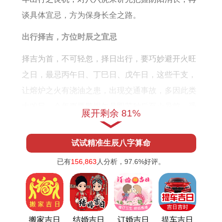
谈具体宜忌，方为保身长全之路。
出行择吉，方位时辰之宜忌
择吉为首，不可轻忽，择日出行，要巧妙避开火旺
之日，最忌丙午日、丁巳日、戊午日，这些干支，
让熔炉之火有浇油之患，出现交通事故，多因此类
大凶日，今年更要警惕午月即芒种后至小暑前，受
展开剩余 81%
到午月极火星作用，煞气达至顶峰，宜选天德、月
德贵人值日。
试试精准生辰八字算命
即壬子日、癸亥日，水旺制火，或庚申日、辛酉
已有
156,863
人分析，
97.6%
好评。
日，通天达地，荫庇行人，若必须远行，必翻开通
书，择「成、开」二星照临之日，即万事顺遂，出
入无碍。
搬家吉日
结婚吉日
订婚吉日
提车吉日