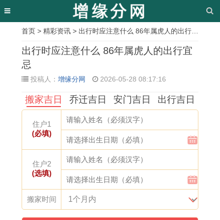
首页
>
精彩资讯
> 出行时应注意什么 86年属虎人的出行宜忌
相
出行时应注意什么 86年属虎人的出行宜
关
忌
投稿人：
增缘分网
2026-05-28 08:17:16
文
搬家吉日
乔迁吉日
安门吉日
出行吉日
章
公
属
吉
2
宴
月
6
游
住户1
历
马
日
0
请
份
7
泳
(必填)
5
男
查
2
吃
决
年
池
月
和
询
7
饭
定
属
装
住户2
(选填)
装
属
从
年
用
了
羊
修
修
羊
哪
属
什
好
2
开
搬家时间
开
女
里
马
么
运
0
工