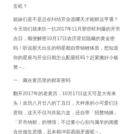
的
太
年
年
女
人
生
人
玄机？
人
岁
龄
适
在
的
肖
2
姐妹们是不是总在纠结开业选哪天才能财运亨通？
的
是
对
合
2
运
运
0
今天咱们就来扒一扒2017年11月那些旺到爆的开市
全
什
照
做
0
势
势
2
吉日，顺便解密10月17日农历背后隐藏的黄金密
年
么
表
生
2
和
是
6
码！听说那天出生的明星都自带锦鲤体质，想知道
运
2
大
意
6
财
什
年
你的星座与开业日期怎么配最旺吗？赶紧搬好小板
势
0
全
吗
年
运
么
的
凳～。
预
2
2
2
每
意
全
测
5
0
0
月
思
年
一、藏在黄历里的财富密码
年
2
2
运
2
运
翻开2017年的老黄历，10月17日这天可是大有来
鼠
6
6
势
0
势
头！农历八月廿八的丁丑日，天秤座的小可爱们注
年
年
年
2
2
9
意啦，这天不仅与肖鼠六盒，还自带「招赘纳婿」
太
年
属
0
5
0
「开市纳财」的增强；不过要小心别与属羊的闺蜜
岁
龄
龙
0
年
年
合伙做生意哦，丑未相冲容易闹矛盾呢～。