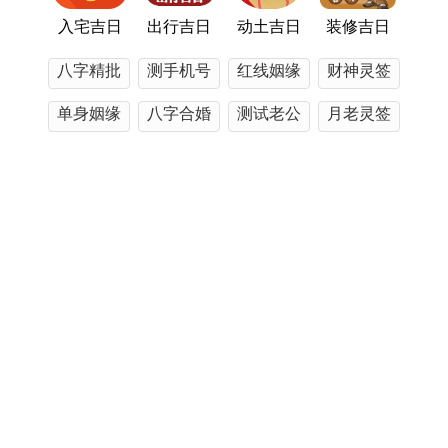
3日
四
盟
六
入宅吉日
出行吉日
动土吉日
装修吉日
八字精批
测手机号
红线姻缘
财神灵签
重点圈出11月14日这个宝藏日！正值双十一余温未
单身姻缘
八字合婚
测试老公
月老灵签
消。又撞上「三合吉星」加持，搞会员日活动绝对
能引爆复购率；不过要记得在东南财位摆上招财
五行查询
精准运势
姓名解析
观音灵签
猫，戌时关店前烧掉流水单，据说能锁住财运哦
～。
三、天时地利人与的终极搭配
近期发表
选吉日只是第一步。搭配生肖贵人更事半功倍！属
属鸡孩子是否旺父母 属鸡孩子与父母属相关系了解
龙的姐妹建议选11月7日（六盒鸡日），店面用金
2023年女马运程如何 78年女马2023年运势全解
色系装修；虎年生的老板娘则适合11月23日（三合
三只属狗家庭财富命理 家中三只狗的财运如何
马日），收银台记得朝西南摆。
1996年属鼠2026年运势下半年运势 1996年属鼠2026年运势每月运程