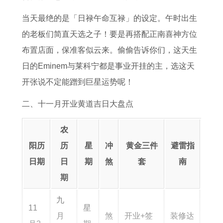
详
虚
人
2
生
的
解
岁
可
年
肖
马
当天最绝的是「日禄午命互禄」的设定。午时出生
表
以
属
全
在
的老板们简直天选之子！要是再搭配正南喜神方位
做
马
运
2
布置店面，保准客似云来。偷偷告诉你们，这天生
生
女
势
0
日的Eminem与莱科宁都是事业开挂的主，选这天
意
在
2
开张说不定能蹭到巨星运势呢！
吗
2
6
二、十一月开业黄道吉日大盘点
0
年
2
全
农
6
年
阳历
历
星
冲
黄金三件
避雷指
年
运
日期
日
期
煞
套
南
运
势
期
势
详
九
11
星
如
解
月
煞
开业+签
装修达