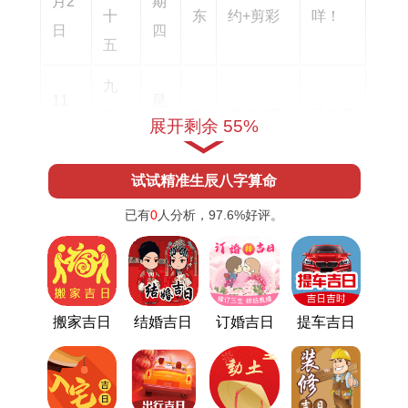
月2
期
何
书
十
东
约+剪彩
咩！
日
四
五
九
11
星
月
煞
促销+招
忌分店
展开剩余 55%
月7
期
二
北
聘+上新
扩张
日
二
十
试试精准生辰八字算命
九
已有
0
人分析，
97.6%
好评。
11
星
直播+会
月
煞
别动仓
月1
期
员日+跨
廿
东
库风水
4日
二
界
七
搬家吉日
结婚吉日
订婚吉日
提车吉日
十
11
星
旗舰店
月
煞
避开申
月2
期
+融资+加
初
北
时结算