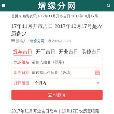
首页
>
精彩资讯
> 17年11月开市吉日 2017年10月17号是农历多少
相
17年11月开市吉日 2017年10月17号是农
关
历多少
投稿人：
增缘分网
2026-05-28
文
提车吉日
开工吉日
开业吉日
装修吉日
章
2
2
2
属
2
2
2
1
您的姓名
0
0
0
龙
0
0
0
9
出生日期
2
2
2
人
0
2
2
6
6
5
6
2
2
6
5
6
择日范围
年
年
年
0
年
年
年
年
立即测算
属
鼠
虚
2
属
属
图
属
鼠
年
岁
6
马
马
解
马
2017年11月开业吉日盘点｜10月17日农历竟暗藏