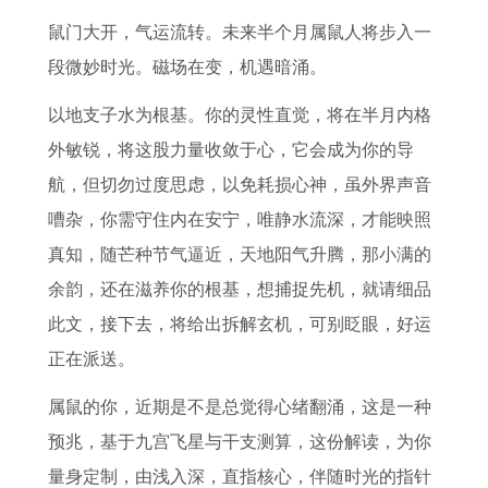
的
什
运
吉
的
吉
年
征
鼠门大开，气运流转。未来半个月属鼠人将步入一
2
么
势
日
2
日
下
服
段微妙时光。磁场在变，机遇暗涌。
0
考
指
开
0
查
半
天
2
试
南
光
2
询
年
蝎
以地支子水为根基。你的灵性直觉，将在半月内格
7
注
生
最
7
本
运
男
外敏锐，将这股力量收敛于心，它会成为你的导
年
意
肖
佳
年
溪
势
的
航，但切勿过度思虑，以免耗损心神，虽外界声音
上
力
狗
时
上
婚
如
心
嘈杂，你需守住内在安宁，唯静水流深，才能映照
半
集
四
辰
半
礼
何
天
真知，随芒种节气逼近，天地阳气升腾，那小满的
年
中
月
是
年
费
属
秤
余韵，还在滋养你的根基，想捕捉先机，就请细品
财
的
健
几
运
用
鼠
女
此文，接下去，将给出拆解玄机，可别眨眼，好运
运
药
康
点
势
人
追
正在派送。
如
运
如
2
天
属鼠的你，近期是不是总觉得心绪翻涌，这是一种
何
势
何
0
蝎
预兆，基于九宫飞星与干支测算，这份解读，为你
7
了
9
2
男
量身定制，由浅入深，直指核心，伴随时光的指针