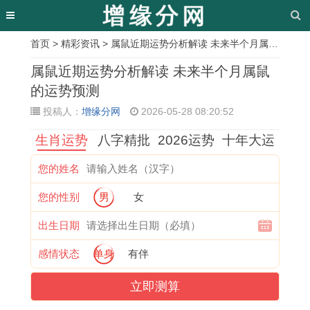
首页
>
精彩资讯
> 属鼠近期运势分析解读 未来半个月属鼠的运势预测
相
属鼠近期运势分析解读 未来半个月属鼠
关
的运势预测
投稿人：
增缘分网
2026-05-28 08:20:52
文
生肖运势
八字精批
2026运势
十年大运
章
1
去
9
农
1
本
属
了
您的姓名
9
考
4
历
9
溪
鼠
解
您的性别
男
女
7
试
年
十
9
1
的
天
3
择
狗
二
1
0
2
秤
出生日期
年
吉
的
月
年
月
0
女
感情状态
单身
有伴
属
日
今
开
属
婚
2
如
立即测算
牛
是
年
光
羊
礼
7
何