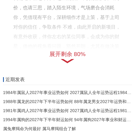
好
怎
价，也请三思，踏入陌生环境，气场磨合会消耗
吗
么
你，凭借现有平台，深耕细作才是上策，基于上司
样
对你的信任，争取条件 不难，由此开启的新项目，
有意外收获，伴你左右的某位同事，会成为你的财
星，借他的视角看问题，豁然开朗，尤其在做决策
展开剩余 80%
前，多听反对意见，此刻土星逆行阴影犹在，细节
藏魔鬼。
这周的下半段，签合同要谨慎，而月底的款项，会
近期发表
有一笔延迟到账，不为小利动心，就能避开陷阱，
1984年属鼠人2027年事业运势如何 2027属鼠人全年运势运程1984年出生
除旧迎新，整理一下办公桌，两盆绿植，摆在东南
1988年属龙的2027年下半年运势如何 88年属龙男女2027年运势和财运怎么样
角，能催旺文曲，通过颜色调整，提升气场频率，
1981年属鸡人2027年事业运势如何 2027属鸡人全年运势运程1981年出生
从风水角度看水能生財，所以属鼠人保持桌面一杯
1994年属狗的2027年下半年财运如何 94年属狗2027年事业和财运怎么样
清水。
属兔摩羯命为何最好 属马摩羯组合了解