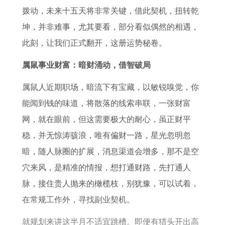
3
解
1
7
的
拨动，未来十五天将非常关键，借此契机，扭转乾
年
年
年
攻
坤，并非难事，尤其要看，部分看似偶然的相遇，
属
属
事
略
此刻，让我们正式翻开，这册运势秘卷。
牛
羊
业
属鼠事业财富：暗财涌动，借智破局
2
2
和
0
0
财
属鼠人近期职场，暗流下有宝藏，以敏锐嗅觉，你
2
2
运
能闻到钱的味道，将散落的线索串联，一张财富
7
7
怎
网，就在眼前，但这需要极大的耐心，虽正财平
年
年
么
稳，并无惊涛骇浪，唯有偏财一路，星光忽明忽
事
运
样
暗，随人脉圈的扩展，消息渠道会增多，那不是空
业
势
穴来风，是精准的情报，想打通财路，先打通人
和
和
脉，接住贵人抛来的橄榄枝，别犹豫，可以试着，
财
财
在常规工作外，寻找副业契机。
运
运
就规划来讲这半月不适宜跳槽。即便有猎头开出高