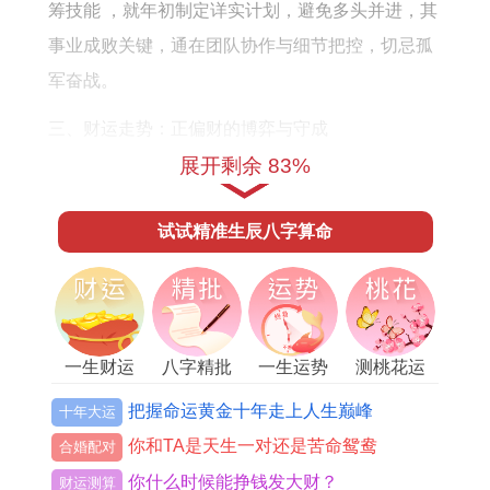
的
筹技能 ，就年初制定详实计划，避免多头并进，其
每
事业成败关键，通在团队协作与细节把控，切忌孤
月
军奋战。
运
三、财运走势：正偏财的博弈与守成
势
展开剩余 83%
财星伏吟，流年地支午火中藏己土偏财，与命宫卯
木形成木火土相生链，以正财论，薪资收入较为稳
试试精准生辰八字算命
定，随「禄勋」星微弱照拂，夏季或有余奖金入
账。
那偏财宫受岁破直接冲击。投资理财、副业经营等
领域易现虚假机遇，说市场波动剧烈，盲目跟风恐
一生财运
八字精批
一生运势
测桃花运
致损失，充「小耗」凶星侵扰，日常开销莫名增
把握命运黄金十年走上人生巅峰
十年大运
大，如家电维修、人情往来或医疗支出。
你和TA是天生一对还是苦命鸳鸯
合婚配对
你什么时候能挣钱发大财？
依据五行补救之理。火土过旺需金水调与，故理财
财运测算