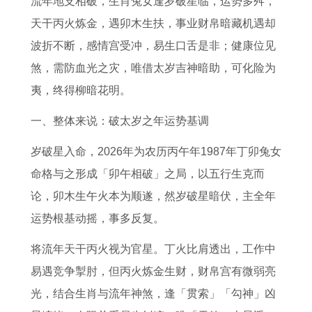
流年地支相破，生肖兔女逢岁破星临，运势多舛，
日
6
远
吉
年
吉
人
锋
天干丙火炼金，遇卯木生扶，事业财帛暗藏机遇却
子
3
属
日
运
日
2
金
波折不断，感情宫受冲，易生口舌是非；健康位见
吉
年
相
2
势
营
0
命
煞，需防血光之灾，唯借太岁吉神暗助，可化险为
日
属
了
1
及
口
2
九
夷，终得柳暗花明。
1
兔
解
2
运
跨
6
紫
2
人
信
1
程
省
年
离
一、整体来说：破太岁之年运势基调
月
的
仰
年
属
搬
的
火
岁破星入命，2026年为农历丙午年1987年丁卯兔女
入
全
背
3
马
家
运
运
命格与之形成「卯午相破」之局，以五行生克而
住
年
后
月
人
势
势
论，卯木生午火本为顺遂，然岁破星暗伏，主全年
新
每
的
黄
2
1
属
运势根基动摇，事多反复。
房
月
真
道
0
9
鸡
的
运
相
吉
2
9
1
将流年天干丙火视为官星。丁火比肩透出，工作中
好
势
日
6
7
9
易遇竞争掣肘，但丙火炼金生财，财帛宫有微弱亮
日
1
本
属
9
光，结合生肖与流年神煞，逢「贯索」「勾神」凶