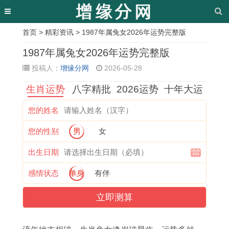
首页
>
精彩资讯
> 1987年属兔女2026年运势完整版
相
1987年属兔女2026年运势完整版
关
投稿人：
增缘分网
2026-05-28
文
生肖运势
八字精批
2026运势
十年大运
章
您的姓名
1
2
民
2
属
营
1
属
您的性别
男
女
2
0
间
1
蛇
口
9
鸡
月
2
信
2
男
老
9
1
出生日期
新
6
仰
1
2
边
7
9
感情状态
单身
有伴
房
年
影
年
0
区
年
9
立即测算
入
1
响
8
2
搬
属
3
住
9
深
月
6
家
牛
剑