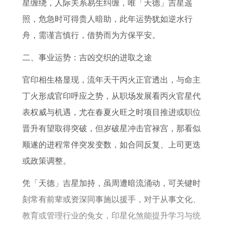
子
9
命
牛
3
星缠绕，人际关系易生纠缠，唯「天德」吉星遥
6
年
人
剑
照，危急时可得贵人暗助，此年运势犹如逆水行
3
怎
婚
锋
舟，需谨言慎行，借势而为方保平安。
年
么
姻
金
二、事业运势：吉凶交织的进取之途
属
样
状
命
官印相生格显现，流年天干丙火正官透出，与命主
兔
况
晚
丁火形成官印呼应之势，从职场发展看丙火官星代
的
婚
表权威与机遇，尤在春夏火旺之时项目推进或职位
人
晋升有望取得突破，但岁破星冲击官禄宫，那看似
在
顺遂的进程常伴突发变数，如合同反复、上司更迭
2
或政策调整。
0
2
凭「天德」吉星加持，虽周遭暗流涌动，可关键时
6
刻常有前辈或资深同事施以援手，对于从事文化、
年
教育或管理行业的兔女，印星化煞能提升学习与统