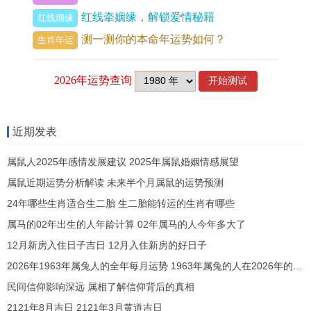
红线牵姻缘，解锁爱情秘籍
宜选稳健型产品，避免高风险投机，当秋冬金水之
红线姻缘
测一测你的本命年运势如何？
气转盛，可小额尝试长线布局，尽「劫煞」星退
生肖年运
散，方有薄利可图。
四、感情婚姻：波澜中的维系之路
咸池星动，流年桃花宫遇午火桃花，单身兔女社交
近期发表
活跃，易遇热情主动的追求者，但咸池带破，感情
属鼠人2025年感情发展建议 2025年属鼠婚姻情感展望
来快去速，多为露水情缘，尤需警惕甜言蜜语背后
属鼠近期运势分析解读 未来半个月属鼠的运势预测
的欺骗，对于已婚者，夫妻宫受「卯午相破」牵
24年哪些生肖适合生二胎 生二胎能转运的生肖有哪些
动，伴随工作压力或财务分歧，小事易升级为争
属马的02年出生的人年龄计算 02年属马的人今年多大了
吵，甚至冷战。
12月新房入住日子吉日 12月入住新房的好日子
借「天德」星调与，虽沟通不畅，那定期共同参与
2026年1963年属兔人的全年每月运势 1963年属兔的人在2026年的每月运势
家庭活动或短期旅行，能缓解紧绷关系，此年感情
民间信仰影响深远 属相了解信仰背后的真相
2121年8月吉日 2121年3月黄道吉日
质量，尽在包容与坦诚，切忌翻旧账或任性猜疑，