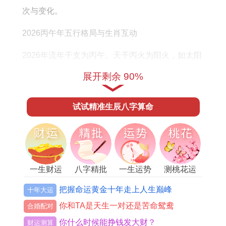
的
次与变化。
每
2026丙午年五行格局与生肖互动
月
运
2026年流年干支为丙午。天干丙火为阳火，如太阳
势
之光，炽烈而光明；地支午火亦为阳火，是烽火、
展开剩余 90%
炉灶之火，汇聚强大能量，双火叠加，故称「赤马
年」，其年整体气场呈现出迅猛、活跃、变动剧烈
试试精准生辰八字算命
的特征。
当此烈火流年与1992年壬申猴的命局相遇。首要产
生的便是「火克金」的五行作用，流年丙午双火，
一生财运
八字精批
一生运势
测桃花运
对命中申金形成强力锻克之势，这在命理上构成了
把握命运黄金十年走上人生巅峰
十年大运
「半犯太岁」的格局，代表着全年将体验到来自外
你和TA是天生一对还是苦命鸳鸯
界的压力、规则的约束与高标准的考验。
合婚配对
你什么时候能挣钱发大财？
财运测算