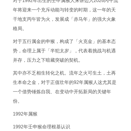
对于1992年出生的壬申属猴人来讲迈入2026丙午流
析
适
生
日
6
远
吉
年
年将迎来一个充斥动能与转变的时期，这一年的天
解
合
的
子
3
属
日
运
干地支丙午皆为火，发展成「赤马年」的强大火象
读
生
人
吉
年
相
2
势
格局。
未
二
年
日
属
了
1
及
来
胎
龄
1
兔
解
2
运
对于五行属金的申猴，构成了「火克金」的基本态
半
生
计
2
人
信
1
程
势，命理上属于「半犯太岁」，代表着挑战与机遇
个
二
算
月
的
仰
年
属
并存，压力之下暗藏突破的契机。
月
胎
0
入
全
背
3
马
其中亦不乏相生转化之机。流年之火可生土，土再
属
能
2
住
年
后
月
人
生本命之金，对于正值壮年的92年属猴人这尤其是
鼠
转
年
新
每
的
黄
2
一个借势锤炼自我、在变动中开拓新局的关键年
的
运
属
房
月
真
道
0
份。
运
的
马
的
运
相
吉
2
势
生
的
好
势
日
6
1992年属猴
预
肖
人
日
1
本
1992年壬申猴命理根基认识