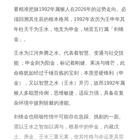
测
有
今
子
9
命
要精准把脉1992年属猴人在2026年的运势走向。必
哪
年
6
年
须回溯其生辰的根本格局，1992年农历为壬申年其
些
多
3
怎
年柱天干为壬水，地支为申金，纳音五行属「剑锋
大
年
么
金」。
了
属
样
兔
壬水为江河奔腾之水。代表着智慧、变通与社交技
的
能 ；申金则为阳金，标记着刚健、果决与锋芒，此
人
命格犹如经过千锤百炼的宝剑，本质坚硬锋利（申
在
金），又以智慧之水（壬水）开刃，故而1992年属
2
猴人多聪慧伶俐，思维敏捷，适应力强，具备在复
0
杂环境中披荆斩棘的潜能。
2
剑锋金也暗喻性情中可能存在急躁、挑剔的一面。
6
需以壬水之智加以调与，根基中的申金，内藏戊
年
土、庚金、壬水三重元素，使其性格与命运更具层