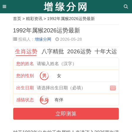
首页
>
精彩资讯
> 1992年属猴2026运势最新
相
1992年属猴2026运势最新
关
投稿人：
增缘分网
2026-05-28
文
生肖运势
八字精批
2026运势
十年大运
章
您的姓名
属
2
属
1
2
民
2
属
您的性别
男
女
鼠
4
马
2
0
间
1
蛇
近
年
的
月
2
信
2
男
出生日期
期
哪
0
新
6
仰
1
2
感情状态
单身
有伴
运
些
2
房
年
影
年
0
立即测算
势
生
年
入
1
响
8
2
分
肖
出
住
9
深
月
6