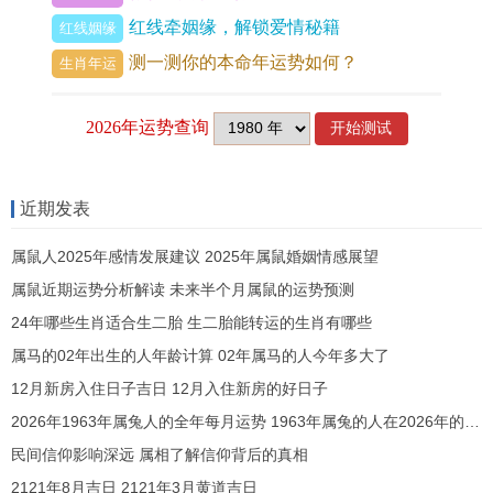
但这并非全然消极。古语有云「真金不怕火炼」，
红线牵姻缘，解锁爱情秘籍
红线姻缘
此格局亦可视作一次重大的锤炼与淬火过程，更进
测一测你的本命年运势如何？
生肖年运
一步看火在克金的亦能生土（火生土），而土恰好
能生助申金（土生金），发展成「火生土，土生
金」的间接相生链。
这表明，只要应对得当，压力最终能转化为生助自
近期发表
身的能量，挑战之后便是成长的阶梯。
属鼠人2025年感情发展建议 2025年属鼠婚姻情感展望
事业运势：压力与转机并存
属鼠近期运势分析解读 未来半个月属鼠的运势预测
24年哪些生肖适合生二胎 生二胎能转运的生肖有哪些
进入丙午年事业宫受「火克金」直接作用。属猴人
属马的02年出生的人年龄计算 02年属马的人今年多大了
在职场中首先体验到的是明显的压力与挑战，可能
12月新房入住日子吉日 12月入住新房的好日子
会遇到严谨的上级要求、激烈的同业竞争，或是项
2026年1963年属兔人的全年每月运势 1963年属兔的人在2026年的每月运势
目推进过程中的重重阻力，容易有付出多而认可迟
民间信仰影响深远 属相了解信仰背后的真相
的阶段性困顿。
2121年8月吉日 2121年3月黄道吉日