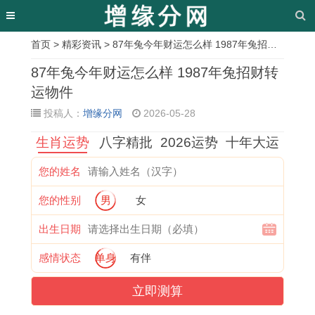
首页
>
精彩资讯
> 87年兔今年财运怎么样 1987年兔招财转运物件
相
87年兔今年财运怎么样 1987年兔招财转
关
运物件
投稿人：
增缘分网
2026-05-28
文
生肖运势
八字精批
2026运势
十年大运
章
1
1
属
属
属
2
属
1
您的姓名
9
9
鼠
鼠
鼠
4
马
2
您的性别
男
女
9
9
的
人
近
年
的
月
9
2
女
2
期
哪
0
新
出生日期
属
属
人
0
运
些
2
房
感情状态
单身
有伴
兔
猴
适
2
势
生
年
入
立即测算
女
2
合
5
分
肖
出
住