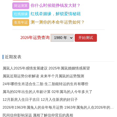
为要。
你什么时候能挣钱发大财？
财运测算
红线牵姻缘，解锁爱情秘籍
属兔人2026年感情姻缘运势
红线姻缘
测一测你的本命年运势如何？
生肖年运
孤辰星入，感情宫位受刑，丙午年红鸾星隐匿，桃
花缘薄，加之破太岁冲撞，已婚者易生猜忌，单身
者情路多阻，以星宿论，咸池星仅夏季一闪，露水
情缘难持久，但流年中旬有水星暗拱，秋季或遇旧
近期发表
人重逢。
属鼠人2025年感情发展建议 2025年属鼠婚姻情感展望
属鼠近期运势分析解读 未来半个月属鼠的运势预测
借人缘吉物助力，佩戴祥安阁九艳利贵手链，可增
24年哪些生肖适合生二胎 生二胎能转运的生肖有哪些
强魅力，化解孤辰带来的隔阂，那感情中劫财星作
属马的02年出生的人年龄计算 02年属马的人今年多大了
祟，需防圈外人介入，沟通时忌火气冲撞，尤对女
12月新房入住日子吉日 12月入住新房的好日子
性属兔人伤官星旺易挑剔伴侣，需多包容，依据五
2026年1963年属兔人的全年每月运势 1963年属兔的人在2026年的每月运势
行调与，多穿戴蓝色衣物，以水润木，促情感流
民间信仰影响深远 属相了解信仰背后的真相