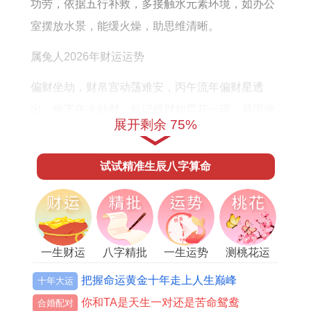
功劳，依据五行补救，多接触水元素环境，如办公
室摆放水景，能缓火燥，助思维清晰。
属兔人2026年财运运势
偏财坐劫，财帛宫动荡难安，丙午流年偏财星透
出，坐下午火劫财，标记横财如昙花一现，易因他
展开剩余 75%
人破耗，以神煞论，破太岁直接冲击财库，正财收
入受阻，额外开支增大，随季节轮转，秋季金旺生
试试精准生辰八字算命
水，财源稍稳，唯冬季水冷火熄，需防投资失误。
借九宫飞星，正东方正财位吉气可引，那在此方位
摆放
祥安阁聚宝皆财
摆件，以白菜金蟾聚宝盆之
形，镀沙金招财，能稳固正财流，但流年偏财星带
一生财运
八字精批
一生运势
测桃花运
煞，投机之事勿碰，尤其避免与生肖马、鼠者合
把握命运黄金十年走上人生巅峰
十年大运
作，从命理角度，丁卯兔人此年宜守不宜攻，积蓄
你和TA是天生一对还是苦命鸳鸯
合婚配对