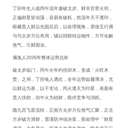
2
0
做
年
析
适
生
日
丁卯年生人值丙午流年逢破太岁。财帛宫受火刑，
0
2
什
感
解
合
的
子
正偏财星皆动荡，容易有破耗，然流年天干透印，
2
6
么
情
读
生
人
吉
暗藏贵人财运先困后启，以命理视角，需借五行调
6
年
生
发
未
二
年
日
与与太岁方位布局，辅以招财转运物件，方可化解
年
运
意
展
来
胎
龄
1
煞气，引财固业。
结
势
好
建
半
生
计
2
婚
及
议
个
二
算
月
属兔人2026年整体运势总析
日
运
2
月
胎
0
入
破太岁临门，丙午火年灼伤卯木，变成「火旺木
子
程
0
属
能
2
住
焚」之局，丁卯兔人遇此，全年运势如履薄冰，尤
1
1
2
鼠
转
年
新
以财运为甚，以干支论，丙火透天为印星，表面有
9
9
5
的
运
属
房
贵人扶助，但午火为劫财，暗伏竞争与消耗。
9
9
年
运
的
马
的
随九宫飞星流转，正南方太岁方位煞气汇聚，正北
9
2
属
势
生
的
好
方岁破方泄财，需谨防冲动决策，那命理中「财星
年
年
鼠
预
肖
人
日