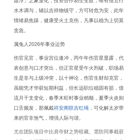
虚浮」之象显化，投资合作易生变故，唯有借五行
属
属
婚
测
有
今
子
水木调与，辅以吉祥物镇守，方可转危为安，此年
兔
猴
姻
哪
年
情绪易焦躁，健康受火土克伤，凡事以稳为上切莫
女
2
情
些
多
贪急。
2
0
感
大
0
2
展
了
属兔人2026年事业运势
2
6
望
伤官见官，事业宫位逢冲，丙午年伤官星显露，代
6
年
表创意与口才突出，但正官星受午火刑破，职场易
年
运
生是非与上级冲突，以十神论，伤官生财却克官，
结
势
虽能凭才华获短期利益，但长远职位稳固有损，借
婚
及
流月干支变化，春季木旺时事业稍顺，夏季火炎则
日
运
口舌频发，那佩戴
祥安阁联吉红绳
，可化解太岁带
子
程
来的官非煞气，增强人际与谐。
尤在团队项目中比肩夺财之势暗藏。需防同事截获