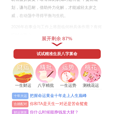
划，谦与忍耐，借助外力化解，才能减轻太岁之
威，在动荡中寻得平衡与生机。
2026年在事业与工作上将面临何种具体作用？有何
应对之路？
展开剩余 87%
流年「七杀」星主导事业宫。七杀本为进取，权威
试试精准生辰八字算命
之星，但攻身太过则转化为巨大的工作压力，严苛
的上级或客户、以及激烈的竞争环境，工作中易遭
遇突如其来的任务，难以完成的指标，或是规章制
度的严谨约束，让您倍感束缚与疲惫。
一生财运
八字精批
一生运势
测桃花运
午午自刑，则代表着这些压力很大程度上源于自
把握命运黄金十年走上人生巅峰
十年大运
身，可能是对现状不满，追求完美而自我施压，或
你和TA是天生一对还是苦命鸳鸯
合婚配对
是因为急于求成，方法强硬而引发同事、合作伙伴
你什么时候能挣钱发大财？
财运测算