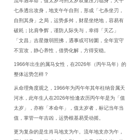
流年遇本命，值太岁与刑太岁双重压力临身，天干
牛
的
年
家
的
相
的
黄
七杀透出攻身，地支午午自刑，形成「七杀坐刃，
和
女
运
吉
男
同
在
道
自刑其身」之局，运势多舛，财星坐绝地，容易有
猴
财
程
日
人
七
2
吉
破耗；比肩争辉，谨防人际失与，幸得「天乙」
的
运
全
1
2
月
0
日
「文昌」吉星微弱照拂，遇事或可转圜，全年宜守
婚
怎
了
2
0
买
2
2
不宜攻，静心养性，借势化解，方得安稳。
姻
么
解
月
2
车
6
2
配
样
2
1
6
最
年
号
1966年出生的属马女性，在2026年（丙午马年）的
对
1
0
5
年
好
运
吉
整体运势怎样？
智
9
2
日
运
的
势
日
从命理角度观之，1966年为丙午年其年柱纳音属天
慧
8
3
是
势
吉
2
河水，此年生人在2026年恰逢农历丙午年是为「值
7
年
搬
1
日
0
太岁」，亦称「本命年」，值太岁者，标记当年当
年
属
家
9
2
值，掌管一年吉凶，运势根基易受动摇。
属
鸡
日
9
6
兔
人
期
9
年
更为复杂的是生肖马地支为午。流年地支亦为午，