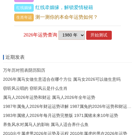
的抵触，有了「孤军奋战」的局面，「比肩」星暗
红线牵姻缘，解锁爱情秘籍
红线姻缘
动，职场中易出现有力的竞争者，或是有同事，朋
测一测你的本命年运势如何？
生肖年运
友分夺您的成果与机遇，陷入「比肩夺财」的劳碌
竞争中。
流年亦有「文昌」星微弱吉映。此星利于思考，学
习与文书策划，凭借此星微弱之力，当此逆境，不
近期发表
宜正面强攻，而应转为韬光养晦，将重点放在技能
万年历对照表阴历阳历
提升，知识储备、方法细化与内部流程优化上，尤
2026年属马女做生意适合在哪个方位 属马女2026可以做生意吗
其对于从事文化，教育、策划，技术等行业的女
窃听风云唱的 窃听风云是什么生肖
士，若能静心钻研，反可能在专业领域获得认可。
属马人2026年运势和财运 属马人2026年全年运势
化解之路，在于避免独断专行，多听取他人意见，
1987年属兔人2026年财运运势详解 1987属兔的2026年运势和财运怎么样
哪怕是反对声音，结合办公室布局调整，可在东北
1983年属猪人2026年每月运势完整版 1971属猪未来10年运势
方文昌位摆放【
祥安阁登榜扬名
】摆件，借文昌塔
养鱼风水对属马人的影响 属马人适合养什么鱼
与卷书之力，稳固思维，提升职场智慧与贵人缘，
2010出生属虎男2026年运势及运程 2010年属虎的男在2026年运势