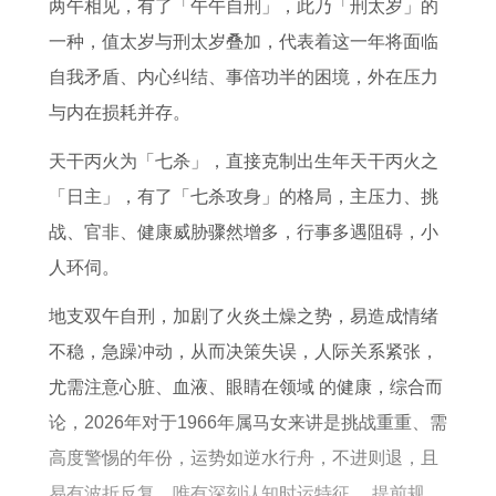
女
每
吗
年
1
两午相见，有了「午午自刑」，此乃「刑太岁」的
2
月
属
9
一种，值太岁与刑太岁叠加，代表着这一年将面临
0
运
兔
8
自我矛盾、内心纠结、事倍功半的困境，外在压力
2
势
的
3
与内在损耗并存。
6
预
男
年
天干丙火为「七杀」，直接克制出生年天干丙火之
年
测
生
属
「日主」，有了「七杀攻身」的格局，主压力、挑
财
在
猪
战、官非、健康威胁骤然增多，行事多遇阻碍，小
运
2
的
人环伺。
怎
0
运
地支双午自刑，加剧了火炎土燥之势，易造成情绪
么
2
势
不稳，急躁冲动，从而决策失误，人际关系紧张，
样
6
如
尤需注意心脏、血液、眼睛在领域 的健康，综合而
年
何
论，2026年对于1966年属马女来讲是挑战重重、需
运
高度警惕的年份，运势如逆水行舟，不进则退，且
势
易有波折反复，唯有深刻认知时运特征 ，提前规