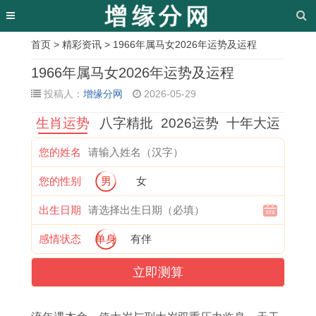
首页
>
精彩资讯
> 1966年属马女2026年运势及运程
相
1966年属马女2026年运势及运程
关
投稿人：
增缘分网
2026-05-29
文
生肖运势
八字精批
2026运势
十年大运
章
您的姓名
共
1
属
1
1
买
1
2
您的性别
男
女
同
9
鸡
2
9
车
9
2
相
8
人
月
9
吉
8
年
出生日期
处
7
2
1
9
日
3
2
感情状态
单身
有伴
的
年
0
5
年
与
年
2
立即测算
方
属
2
号
属
什
属
号
法
兔
3
搬
兔
么
猪
是