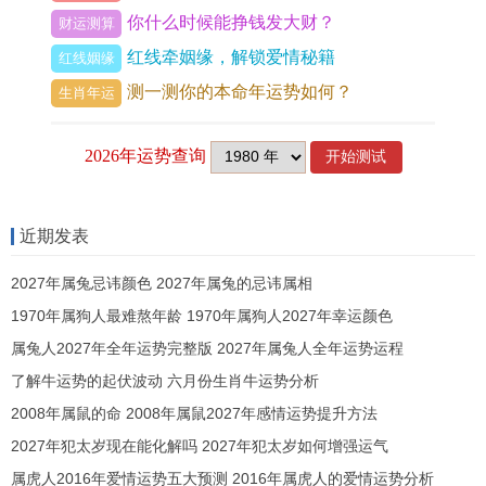
有关伴娘属相的争议始终存在。但有趣的是近年出
你什么时候能挣钱发大财？
财运测算
现不少新式解法；比如属鸡的新娘与属兔的伴娘原
红线牵姻缘，解锁爱情秘籍
红线姻缘
本属于「六冲」组合，但有人发现只要伴娘佩戴红
测一测你的本命年运势如何？
生肖年运
绳或玉饰就能化解；去年有场婚礼还因此上了热搜-
新娘坚持要最佳的闺蜜当伴娘，两人分别戴着生肖
挂件完成仪式，既保留了情谊又尊重了传统，这种
创新做法在年轻群体中特别受欢迎，毕竟属相只是
近期发表
参考，真挚的友情更值得珍惜。
2027年属兔忌讳颜色 2027年属兔的忌讳属相
随着时代发展，这些传统习俗正在与现代生活产生
1970年属狗人最难熬年龄 1970年属狗人2027年幸运颜色
新的碰撞；打个比方「黄道吉日」的算法从复杂的
属兔人2027年全年运势完整版 2027年属兔人全年运势运程
八字测算，发展到如今直接查看手机黄历APP；伴
了解牛运势的起伏波动 六月份生肖牛运势分析
娘属相从必须严谨遵循，演变成「可调节可化解」
2008年属鼠的命 2008年属鼠2027年感情运势提升方法
的弹性方法，但无论形式怎样变化，核心都是对婚
2027年犯太岁现在能化解吗 2027年犯太岁如何增强运气
姻的美好祝愿。
属虎人2016年爱情运势五大预测 2016年属虎人的爱情运势分析