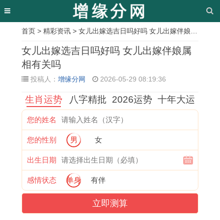
首页
>
精彩资讯
> 女儿出嫁选吉日吗好吗 女儿出嫁伴娘属相有关吗
相
女儿出嫁选吉日吗好吗 女儿出嫁伴娘属
关
相有关吗
投稿人：
增缘分网
2026-05-29 08:19:36
文
生肖运势
八字精批
2026运势
十年大运
章
属
玉
修
2
甲
十
2
十
您的姓名
牛
林
造
0
午
分
0
一
您的性别
男
女
2
话
吉
2
乙
幸
2
号
0
日
日
7
卯
运
7
黄
出生日期
2
日
可
年
合
的
年
历
感情状态
单身
有伴
7
吉
以
羊
婚
生
属
吉
立即测算
年
日
结
年
吉
肖
兔
日