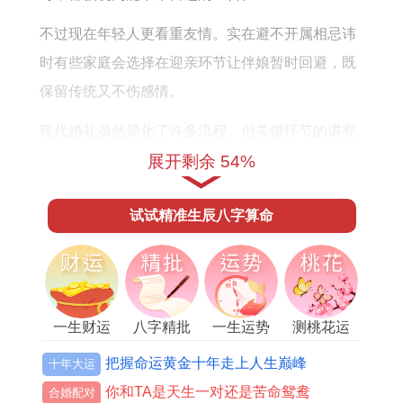
不过现在年轻人更看重友情。实在避不开属相忌讳
时有些家庭会选择在迎亲环节让伴娘暂时回避，既
保留传统又不伤感情。
现代婚礼虽然简化了许多流程。但关键环节的讲究
反而更受重视；比如选日子要避开新娘经期这个细
展开剩余 54%
节，许多新人都会特别注意，毕竟婚礼当天要穿着
试试精准生辰八字算命
婚纱忙碌整天。
有位化妆师分享过例子：新娘原本选的吉日正好撞
上生理期，家人连夜请先生重新测算，最终改到两
周后的「天德贵人日」。这种调整不仅考虑传统择
一生财运
八字精批
一生运势
测桃花运
吉，还兼顾了新娘的身体状况，体现出现代人对习
把握命运黄金十年走上人生巅峰
十年大运
俗的灵活运用。
你和TA是天生一对还是苦命鸳鸯
合婚配对