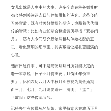
至
是
婚
犯
日
鼠
工
查
女儿出嫁是人生中的大事。许多个庭在筹备婚礼时
2
什
吗
太
表
宝
作
询
都会特别关注选吉日与伴娘属相的讲究。这些传统
0
么
作
岁
图
宝
运
十
习俗背后，既有对美好婚姻的期许，也藏着代代相
2
大
灶
的
甲
2
2
一
传的智慧；比如有些长辈会翻遍黄历寻找「双春闰
7
美
择
生
午
0
0
号
月」，还有人专门研究新娘属相与伴娘搭配的宜
年
广
日
肖
最
0
2
万
忌，看似繁琐的细节里，其实藏着让婚礼更圆满的
运
西
进
2
佳
8
7
年
心意。
势
之
火
0
婚
属
年
历
2
玉
吉
2
配
鼠
属
选吉日这件事，可不是随便翻翻日历就能决定的；
0
林
时
7
生
兔
老一辈常说「日子比月份重要，月份比年份重
2
年
肖
事
要」，比如农历八月因中秋月圆被视为黄金婚期，
7
羊
运
业
而三月、七月、九月则要避开「清明」「盂兰」
年
年
势
运
「重阳」这些传统节气。
属
犯
了
记得去年有位属兔的新娘。家里特意选在农历正月