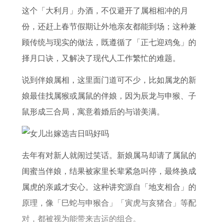
牛
太
解
这个「大利月」办酒，不仅避开了属相相冲的月
未
岁
份，还赶上春节假期让外地亲友都能到场；这种兼
来
的
顾传统与现实的做法，既遵循了「正七迎鸡兔」的
1
5
择月口诀，又解决了现代人工作繁忙的难题。
0
个
说到伴娘属相，这里面门道可不少，比如属龙的新
年
属
娘最佳找属猴或属鼠的伴娘，因为辰龙与申猴、子
相
鼠形成三合局，寓意着婚后的与谐美满。
去年有对新人就闹过笑话。新娘属马却请了属鼠的
闺蜜当伴娘，结果被家里长辈紧急叫停，最终换成
属虎的亲戚才安心。这种讲究源自「地支相合」的
原理，像「巳蛇与申猴合」「寅虎与亥猪合」等配
对，都被视为能带来吉运的组合。