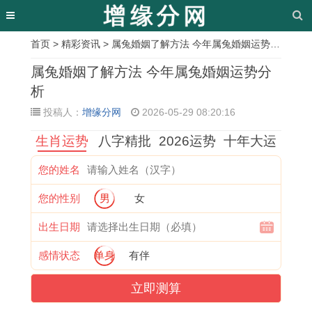
首页
>
精彩资讯
> 属兔婚姻了解方法 今年属兔婚姻运势分析
相
属兔婚姻了解方法 今年属兔婚姻运势分
关
析
投稿人：
增缘分网
2026-05-29 08:20:16
文
生肖运势
八字精批
2026运势
十年大运
章
7
8
2
2
属
2
婚
2
您的姓名
4
4
0
0
牛
0
姻
0
您的性别
男
女
年
年
2
2
与
2
对
2
属
属
7
7
属
7
于
7
出生日期
虎
鼠
年
年
猴
年
1
年
感情状态
单身
有伴
男
的
属
属
的
属
9
犯
立即测算
2
2
马
龙
婚
羊
8
太