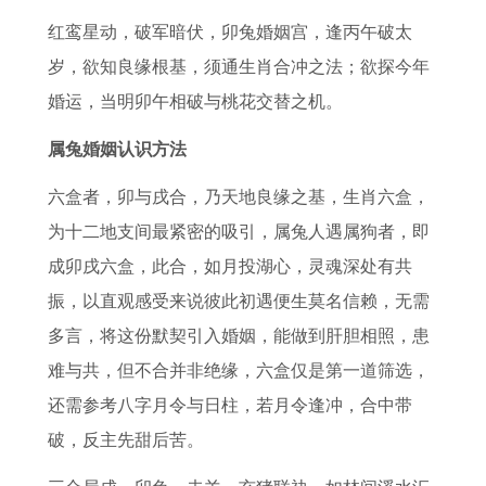
0
0
事
运
姻
的
6
岁
红鸾星动，破军暗伏，卯兔婚姻宫，逢丙午破太
2
2
业
势
契
幸
属
的
岁，欲知良缘根基，须通生肖合冲之法；欲探今年
7
2
运
每
合
运
虎
生
婚运，当明卯午相破与桃花交替之机。
年
年
势
月
程
数
人
肖
健
将
2
运
度
字
的
有
属兔婚姻认识方法
康
会
0
程
女
是
重
2
六盒者，卯与戌合，乃天地良缘之基，生肖六盒，
运
有
2
2
属
什
要
0
为十二地支间最紧密的吸引，属兔人遇属狗者，即
势
哪
7
0
猴
么
性
2
成卯戌六盒，此合，如月投湖心，灵魂深处有共
8
些
年
2
与
2
1
7
振，以直观感受来说彼此初遇便生莫名信赖，无需
6
变
属
7
男
0
9
年
多言，将这份默契引入婚姻，能做到肝胆相照，患
年
化
马
年
属
2
8
犯
难与共，但不合并非绝缘，六盒仅是第一道筛选，
属
8
如
属
牛
7
6
太
还需参考八字月令与日柱，若月令逢冲，合中带
虎
4
何
龙
的
年
属
岁
破，反主先甜后苦。
男
年
避
人
婚
羊
虎
的