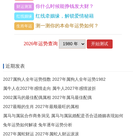
你什么时候能挣钱发大财？
财运测算
兔见辰龙为红鸾，即属兔人遇辰年或遇属龙人易动
红线牵姻缘，解锁爱情秘籍
红线姻缘
婚运，红鸾入命，恰如喜鹊登枝，万事皆备，但红
测一测你的本命年运势如何？
生肖年运
鸾非到即有婚姻，须大运配合，若红鸾逢冲克，反
成虚花一场，天喜星，次于红鸾，卯兔见巳蛇为天
喜，主添丁与纳吉，值此二星之岁，相亲媒妁易
成，自由恋爱也多得长辈祝福。
近期发表
咸池桃花，又称败神，卯兔自身便坐桃花地，因卯
2027属狗人全年运势指数 2027年属狗人全年运势1982
为日出之门，草木繁盛，自带风流气场，属兔人命
属牛人在2027年感情走向 属牛人2027年感情波折
带桃花者，容貌清秀，言语温润，易吸引异性，但
2002属马的最佳配偶属相 2027年属马最佳配偶
也因此陷入多角漩涡，从月令查桃花，若兔人生于
2027最顺的生肖 2027年最顺最旺的属相
子时子为卯之咸池，情欲炽盛，遇此，须修心养
属马与属鼠合作商务洞见 属马与属鼠婚配是否合适婚姻表现如何
性，防情海翻波，以经历 论，桃花不可尽除，只可
兔年运势如何解读 兔年逐年运势分析
转化，将其变为才艺、人缘之助力，方为上策。
2027年属蛇财运 2027年属蛇人财运滚滚