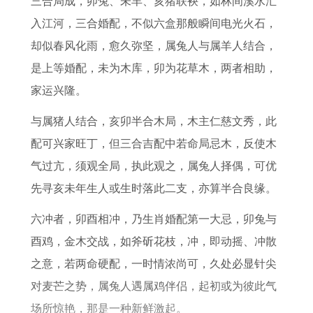
三合局成，卯兔、未羊、亥猪联袂，如林间溪水汇
2
属
免
运
配
年
人
影
入江河，三合婚配，不似六盒那般瞬间电光火石，
0
鼠
财
势
合
幸
婚
响
却似春风化雨，愈久弥坚，属兔人与属羊人结合，
2
2
务
及
适
运
姻
有
是上等婚配，未为木库，卯为花草木，两者相助，
7
0
损
运
性
数
的
哪
家运兴隆。
年
2
失
程
分
字
奥
些
健
2
图
析
秘
与属猪人结合，亥卯半合木局，木主仁慈文秀，此
康
年
配可兴家旺丁，但三合吉配中若命局忌木，反使木
运
运
气过亢，须观全局，执此观之，属兔人择偶，可优
势
势
先寻亥未年生人或生时落此二支，亦算半合良缘。
注
详
六冲者，卯酉相冲，乃生肖婚配第一大忌，卯兔与
意
解
酉鸡，金木交战，如斧斫花枝，冲，即动摇、冲散
事
之意，若两命硬配，一时情浓尚可，久处必显针尖
项
对麦芒之势，属兔人遇属鸡伴侣，起初或为彼此气
场所惊艳，那是一种新鲜激起。