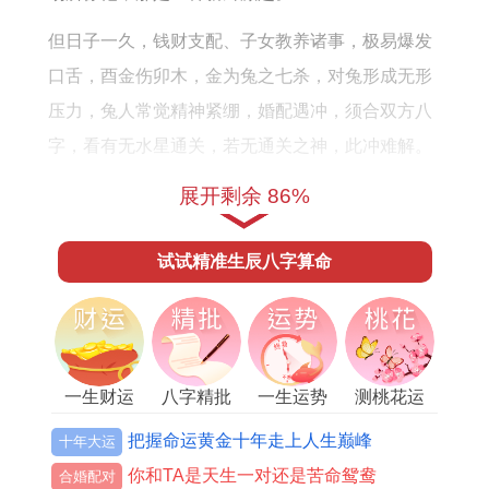
但日子一久，钱财支配、子女教养诸事，极易爆发
口舌，酉金伤卯木，金为兔之七杀，对兔形成无形
压力，兔人常觉精神紧绷，婚配遇冲，须合双方八
字，看有无水星通关，若无通关之神，此冲难解。
三刑穿害，尤须警惕，卯兔与辰龙相害，卯辰穿
展开剩余 86%
心，暗中算计，所谓穿害，比冲更难察觉，表面一
试试精准生辰八字算命
团与气，私底各有盘算，属兔人遇属龙人龙的高
蹈，常让兔感到疏离；兔的机巧，龙视为小家子
气，如此一来，信任渐失，婚姻如沙上之塔，与午
马，卯午相破，破即损坏、破损，虽不如冲刑剧
一生财运
八字精批
一生运势
测桃花运
烈，却绵延不绝地消磨感情，今年正行午马流年属
兔已婚者便受此磁场干扰，容后文详论。
把握命运黄金十年走上人生巅峰
十年大运
你和TA是天生一对还是苦命鸳鸯
合婚配对
红鸾星，主婚喜临门，红鸾查法，以年支对照，卯