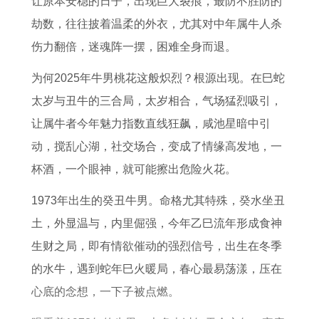
让原本安稳的日子，出现巨大裂痕，最防不胜防的
忌
析
感
劫数，往往披着温柔的外衣，尤其对中年属牛人杀
情
伤力翻倍，迷魂阵一摆，困难全身而退。
运
势
为何2025年牛男桃花这般炽烈？根源出现。在巳蛇
高
太岁与丑牛的三合局，太岁相合，气场猛烈吸引，
峰
让属牛者今年魅力指数直线狂飙，咸池星暗中引
月
动，搅乱心湖，社交场合，变成了情缘高发地，一
份
杯酒，一个眼神，就可能擦出危险火花。
1973年出生的癸丑牛男。命格尤其特殊，癸水坐丑
土，外显温与，内里倔强，今年乙巳流年形成食神
生财之局，即有情欲催动的强烈信号，出生在冬季
的水牛，遇到蛇年巳火暖局，春心最易荡漾，压在
心底的念想，一下子被点燃。