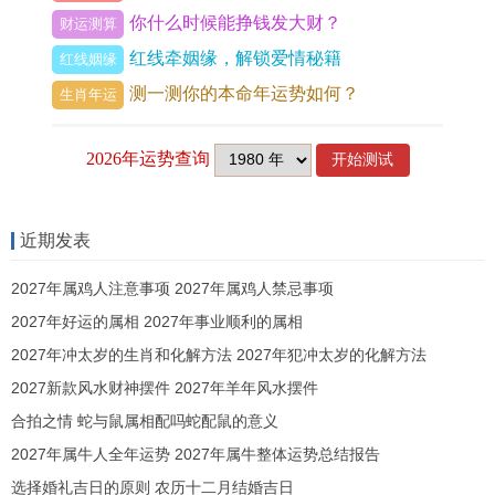
你什么时候能挣钱发大财？
财运测算
最容易被撩拨的，便是假装单身的牛男。
红线牵姻缘，解锁爱情秘籍
红线姻缘
到了农历六月未月冲丑。这一冲，直捣夫妻宫，对
测一测你的本命年运势如何？
生肖年运
1973年牛男来讲是桃花劫的高危暴雷时段，家里老
伴的怨气，集中爆发，外头稍微有点温柔体贴，对
比之下，更是火上浇油，出现这种内外夹击的状
况，要立马警觉，千万不能破罐子破摔。
近期发表
今年属牛者，还要特别警惕一种桃花-劫财桃花，对
2027年属鸡人注意事项 2027年属鸡人禁忌事项
方眼冒金光，并非冲着你的人，而是冲着你兜里的
2027年好运的属相 2027年事业顺利的属相
辛苦钱，癸丑牛男，心软又重义气，若被人用甜言
2027年冲太岁的生肖和化解方法 2027年犯冲太岁的化解方法
蜜语哄骗，大把掏钱买单，终将竹篮打水一场空，
2027新款风水财神摆件 2027年羊年风水摆件
即要死死捂住钱袋子，别当冤大头。
合拍之情 蛇与鼠属相配吗蛇配鼠的意义
2027年属牛人全年运势 2027年属牛整体运势总结报告
桃色陷阱，常常伴随着事业的暗礁，受到咸池星的
选择婚礼吉日的原则 农历十二月结婚吉日