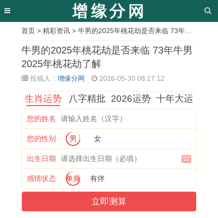
首页
>
精彩资讯
> 牛男的2025年桃花劫是否来临 73年牛男2025年桃花劫了解
相
牛男的2025年桃花劫是否来临 73年牛男
关
2025年桃花劫了解
投稿人：
增缘分网
2026-05-30 08:17:12
文
生肖运势
八字精批
2026运势
十年大运
章
2
属
选
结
2
安
辛
近
您的姓名
0
鼠
吉
婚
0
排
未
十
您的性别
男
女
2
与
日
的
2
幸
女
天
7
属
的
吉
7
福
今
理
出生日期
年
兔
官
日
年
婚
年
发
感情状态
单身
有伴
建
的
员
女
属
姻
结
吉
立即测算
房
保
怎
属
牛
的
婚
日