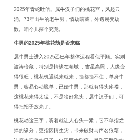
风
姆
么
相
人
方
吉
查
2025年青蛇吐信。属牛汉子们的桃花宫，风起云
水
关
选
丑
的
法
日
询
涌。73年出生的老牛男，情劫暗藏，外遇易变劫
方
系
倪
结
感
属
辛
4
数。咱今儿探个究竟。
位
解
海
婚
情
猪
未
月
2
读
厦
喜
运
男
日
理
牛男的2025年桃花劫是否来临
0
属
怎
神
势
与
柱
发
属牛男士进入2025乙巳年整体运程看似平顺。实则
2
鼠
么
牌
2
属
女
吉
波涛暗藏，特别是情缘在领域 ，吉星高照，人缘变
7
和
选
位
0
虎
哪
日
得很旺，桃花机遇说来就来，挡都挡不住，单身牛
年
属
择
写
2
女
年
一
男，容易心动脱单，已婚牛男，那就有得头疼喽，
建
兔
好
法
7
婚
适
览
这桃花来得太猛，不是啥好兆头，属牛汉子们，可
房
的
的
年
配
合
表
得把招子放亮了。
风
配
日
属
合
结
桃花劫这三字，听着就让人心头一紧，它不单指烂
水
对
子
牛
适
婚
掉的缘分，更指因情生灾，带来破财与声名狼藉，
禁
分
人
吗