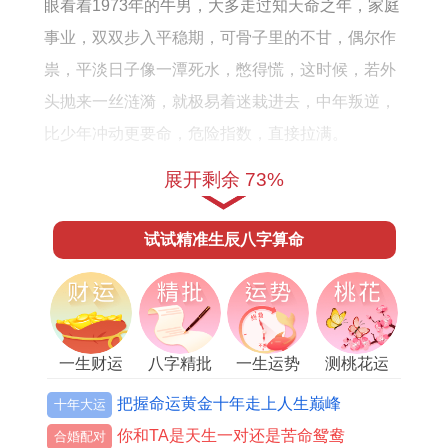
眼看着1973年的牛男，大多走过知天命之年，家庭
事业，双双步入平稳期，可骨子里的不甘，偶尔作
祟，平淡日子像一潭死水，憋得慌，这时候，若外
头抛来一丝涟漪，就极易着迷栽进去，中年叛逆，
比少年冲动更要命，危险指数，直接拉满。
进入2025年农历正月太岁初交。气脉尚未稳固，寅
展开剩余 73%
木当令，暗中冲击巳蛇，这个月牛男的异性缘，已
试试精准生辰八字算命
经开始探头探脑，手机里许久未联络的旧相识，忽
然出现，邀约信息，一条接一条，搞不好，就是桃
花劫的前奏序曲，留个心眼，准没错。
迎来春夏之交，辰巳两月火土能量渐旺，属牛男士
一生财运
八字精批
一生运势
测桃花运
的桃花，会骤然升温，热得发烫，特别是立夏之
把握命运黄金十年走上人生巅峰
十年大运
后，巳火当权主事，情欲之火，烧得人理智稀薄，
你和TA是天生一对还是苦命鸳鸯
合婚配对
应酬酒局上推杯换盏之间，挑逗的苗头四处乱窜，