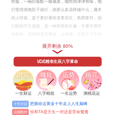
吃饭，一碗白饭配一碟咸菜，能吃得津津有味，他
们觉得填饱肚子就行，搞那么多花样做什么，属羊
的人吃饭，盘子要好看味道要层次，氛围要对，他
们吃的不只是饭，是一种审美的乐趣，牛看不惯羊
的精致，觉得那是浪费钱，太矫情，羊受不了牛的
粗糙，觉得那是没品位，太将就，一个要实在，一
展开剩余 80%
个要美感，连吃顿饭都意见相悖，更别提其他了。
试试精准生辰八字算命
让羊感到受伤的，是牛那种沉默的残暴，属羊的人
心思细得像发丝，风一吹，草一动，他们都能在心
里演出一场戏，他们渴望温情，渴望被哄着，在属
牛的人看来，这些情绪都是多余的，牛的逻辑很
一生财运
八字精批
一生运势
测桃花运
直：事件解决了不就好了吗，有什么好哭的。
把握命运黄金十年走上人生巅峰
十年大运
羊哭了半天牛却只硬邦邦丢下一句道理。这种不被
你和TA是天生一对还是苦命鸳鸯
合婚配对
理解的窒息感，像一盆冷水，把羊满心的柔情浇得