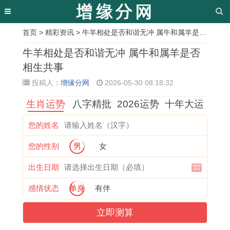
首页
>
精彩资讯
> 牛羊相处是否和谐无冲 属牛和属羊是否相生共事
相
牛羊相处是否和谐无冲 属牛和属羊是否
关
相生共事
投稿人：
增缘分网
2026-05-30 08:18:32
文
生肖运势
八字精批
2026运势
十年大运
章
属
了
2
2
2
1
2
2
您的姓名
虎
解
0
0
0
9
0
0
您的性别
男
女
的
2
2
2
2
9
2
2
2
0
7
7
7
2
7
7
出生日期
0
0
属
年
年
金
年
年
感情状态
单身
有伴
2
4
猴
属
出
命
哪
犯
立即测算
7
年
的
马
生
猴
些
太