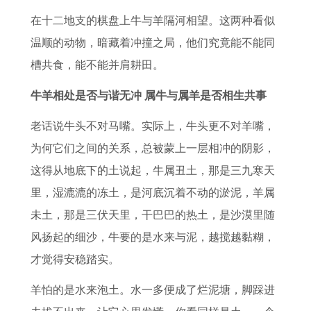
运
生
财
的
的
双
生
岁
在十二地支的棋盘上牛与羊隔河相望。这两种看似
势
肖
运
人
羊
鱼
肖
的
温顺的动物，暗藏着冲撞之局，他们究竟能不能同
了
性
2
运
宝
座
的
化
槽共食，能不能并肩耕田。
解
格
0
势
宝
如
运
解
如
特
2
怎
的
何
势
方
牛羊相处是否与谐无冲 属牛与属羊是否相生共事
何
点
7
么
全
运
最
法
老话说牛头不对马嘴。实际上，牛头更不对羊嘴，
2
2
年
样
年
势
好
通
为何它们之间的关系，总被蒙上一层相冲的阴影，
0
0
属
2
运
1
2
用
这得从地底下的土说起，牛属丑土，那是三九寒天
2
0
猴
0
势
9
0
吗
里，湿漉漉的冻土，是河底沉着不动的淤泥，羊属
7
4
的
2
2
9
2
2
未土，那是三伏天里，干巴巴的热土，是沙漠里随
年
年
财
7
0
2
7
0
风扬起的细沙，牛要的是水来与泥，越搅越黏糊，
属
出
运
年
2
金
年
2
才觉得安稳踏实。
虎
生
注
属
7
命
运
7
羊怕的是水来泡土。水一多便成了烂泥塘，脚踩进
每
十
意
马
年
猴
气
年