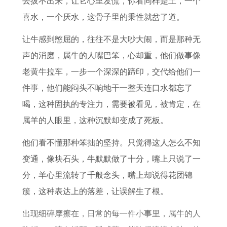
去拔不出来，让它心里发慌，你看同样是土，一个
月
二
事
人
属
双
好
犯
喜水，一个厌水，这骨子里的秉性就岔了道。
运
生
项
事
羊
鱼
的
太
势
肖
业
宝
座
生
岁
让牛感到憋屈的，往往不是大吵大闹，而是那种无
详
性
运
宝
详
肖
的
声的消磨，属牛的人嘴巴笨，心却重，他们做事像
解
格
势
的
解
应
老黄牛拉车，一步一个深深的蹄印，交代给他们一
分
高
命
对
件事，他们能闷头不响地干一整天连口水都忘了
析
峰
运
方
喝，这种固执的专注力，需要被看见，被肯定，在
月
了
法
属羊的人眼里，这种沉默却变成了死板。
份
解
他们看不懂那种笨拙的坚持。只觉得这人怎么不知
变通，像块石头，牛默默做了十分，嘴上只说了一
分，羊心里流转了千般念头，嘴上却说得花团锦
簇，这种表达上的落差，让误解生了根。
出现细碎摩擦在，日常的每一件小事里，属牛的人