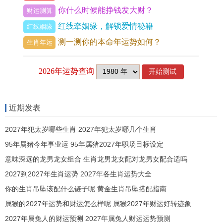
你什么时候能挣钱发大财？
财运测算
透凉，羊觉得牛冷血无情，牛觉得羊无理取闹，这
红线牵姻缘，解锁爱情秘籍
红线姻缘
道情感的鸿沟就越来越宽。
测一测你的本命年运势如何？
生肖年运
受到冲克星作用，最明显是在共同做重大决定的时
候，属牛的人做决定，要把所有的风险算清楚，他
们倾向于守住已有的，不贪多，属羊的人做决定，
凭的是一种直觉，他们觉得时机对了，感觉来了，
近期发表
就值得赌一把，牛说羊是白日做梦，不切实际，羊
2027年犯太岁哪些生肖 2027年犯太岁哪几个生肖
说牛是缩头乌龟，没有魄力，这种价值观的冲撞，
95年属猪今年事业运 95年属猪2027年职场目标设定
比性格不合更要命，它动摇了关系的根基，让彼此
意味深远的龙男龙女组合 生肖龙男龙女配对龙男女配合适吗
怀疑对方是不是那个能并肩作战的人。
2027到2027年生肖运势 2027年各生肖运势大全
到了钱的问题上这股冲劲更是一点就着。属牛的人
你的生肖吊坠该配什么链子呢 黄金生肖吊坠搭配指南
把钱看得很重，一分一厘都要花在刀刃上，他们存
属猴的2027年运势和财运怎么样呢 属猴2027年财运好转迹象
钱是为了那份安全感，属羊的人觉得，钱是为人服
2027年属兔人的财运预测 2027年属兔人财运运势预测