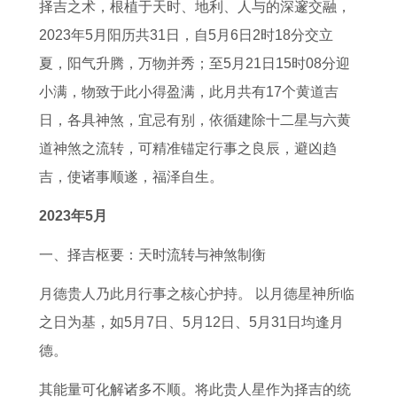
属
婚
人
哪
2
人
年
人
择吉之术，根植于天时、地利、人与的深邃交融，
鼠
配
2
些
0
在
猴
2
2023年5月阳历共31日，自5月6日2时18分交立
人
生
0
属
2
2
的
0
夏，阳气升腾，万物并秀；至5月21日15时08分迎
2
肖
2
兔
6
0
运
2
小满，物致于此小得盈满，此月共有17个黄道吉
0
属
6
人
下
2
势
6
日，各具神煞，宜忌有别，依循建除十二星与六黄
2
猴
运
如
半
6
透
运
道神煞之流转，可精准锚定行事之良辰，避凶趋
6
女
势
何
年
年
视
势
吉，使诸事顺遂，福泽自生。
全
孩
1
招
运
命
2
详
2023年5月
年
与
9
财
势
运
0
解
一、择吉枢要：天时流转与神煞制衡
运
哪
6
进
2
1
1
书
势
个
3
宝
0
9
8
2
月德贵人乃此月行事之核心护持。 以月德星神所临
生
年
0
7
下
0
之日为基，如5月7日、5月12日、5月31日均逢月
肖
属
1
6
半
2
德。
最
兔
属
年
年
6
其能量可化解诸多不顺。将此贵人星作为择吉的统