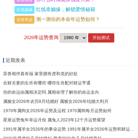
活动，那愉悦的氛围会感染每一位参与者 ，使喜庆
红线牵姻缘，解锁爱情秘籍
红线姻缘
的效果倍增，凭借天喜的催化作用，即便是筹备过
测一测你的本命年运势如何？
生肖年运
程中遇到的小麻烦，也能被轻松化解。
二、吉日分类：建除十二星与具体事项适配
「定」日执事，主稳固，安定，最宜奠基，安葬，
近期发表
如5月2日、5月15日、5月27日皆为定日，其能量在
于建立秩序，使根基稳固，将此日用于安床，入
异兽相伴真有福 家里拥有虎和龙的好处
宅，可保家宅久居不散；用于安葬，则寓意逝者安
合财夫妻的生肖有哪些 哪些生肖配对财运亨通
息，生者安宁，由定日的沉稳特性，可消除动荡不
你的命运由属相决定吗 属相命理了解你的命运走向
属猴女2026年农历8月结婚好 属猴女2026年结婚大利月
安的隐患，为长期发展奠定坚实的基础。
1970年属狗女2026年运势及运程 1970属狗每月运势如何
「成」日主成，标记圆满，成就，是开业，纳畜的
星座运势兔年幸运月份 属兔人2023年12个月运势展望
好时机，此月5月7日、5月19日、5月31日等成日密
1991年属羊女2026年的事业运势 1991年属羊女2026年运势和财运怎么样
集，其能量在于促成对象迈向完成阶段，以成日开