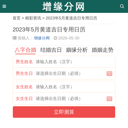
首页
>
精彩资讯
> 2023年5月黄道吉日专用日历
相
2023年5月黄道吉日专用日历
关
投稿人：
增缘分网
2026-05-30
文
八字合婚
结婚吉日
姻缘分析
婚姻走势
章
男生姓名
1
属
1
兔
2
1
2
2
男生生日
9
猴
9
年
0
9
0
0
9
女
6
招
0
7
1
2
女生姓名
6
孩
3
财
1
6
8
6
女生生日
年
的
年
摆
属
年
年
年
出
最
属
件
蛇
属
下
属
立即测算
生
佳
兔
有
人
龙
半
兔