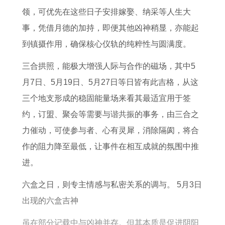
配
人
蛇
属
生
年
领，可优先在这些日子安排嫁娶、纳采等人生大
在
人
龙
肖
属
事，凭借月德的加持，即便其他凶神稍显，亦能起
2
2
人
猴
兔
到镇摄作用，确保核心仪轨的纯粹性与圆满度。
0
0
在
的
人
三合拱照，能极大增强人际与合作的磁场，其中5
2
2
2
运
运
月7日、5月19日、5月27日等日皆有此吉格，从这
6
6
0
势
势
三个地支形成的稳固能量场来看其最适宜用于签
年
年
2
分
约，订盟、聚会等需要与谐共振的事务，由三合之
运
运
6
析
力催动，可使参与者、心有灵犀，消除隔阂，将合
势
势
年
作的阻力降至最低，让事件在相互成就的氛围中推
如
详
的
进。
何
解
运
书
程
六盒之日，则专主情感与私密关系的调与。 5月3日
出现的六盒吉神
虽在部分记载中与凶神并存。但其本质是促进阴阳