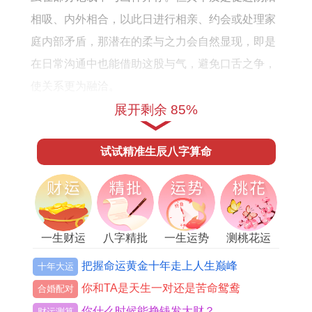
相吸、内外相合，以此日进行相亲、约会或处理家
庭内部矛盾，那潜在的柔与之力会自然显现，即是
在日常沟通中也能借助这股与气，避免口舌之争，
使关系更为融洽。
展开剩余 85%
不将之日，乃嫁娶择日之首要考量， 此月5月6日、
5月18日、5月27日等皆值此吉神，其深层含义在于
试试精准生辰八字算命
阴阳交泰，无亏于男女双方，按传统婚嫁礼俗，选
取不将之日，可保婚后夫妻与睦，家宅安宁，基于
此原则选择佳期，便能从根本上规避因日子冲克而
可能引发的感情波折。
一生财运
八字精批
一生运势
测桃花运
天喜星动，主姻缘与喜庆之事自然发生， 5月7日与
把握命运黄金十年走上人生巅峰
十年大运
5月19日均见此星，其能量如同春风拂面，使人心
你和TA是天生一对还是苦命鸳鸯
合婚配对
情愉悦，神采飞扬，在此日举办订婚、领证或庆祝
你什么时候能挣钱发大财？
财运测算