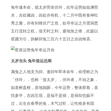
吗
男
2
的
些
2
男
女
兔年逢本命，值太岁而坐伏吟，此年运势如临渊照
属
2
0
人
坎
0
人
在
水，吉处藏凶，凶处亦有机，十二月中既有食神吐
牛
0
2
在
7
2
2
2
秀之雅，亦有剑锋伏尸之危，欲寻幸运之月需洞悉
男
2
6
2
2
6
0
0
五行流转之机，借天时之利，避地煞之锋，此篇以
和
6
运
0
年
年
2
2
星躔为引，拆解卯兔三百六十五日之吉凶悔吝。
属
年
势
2
属
上
6
6
兔
的
及
6
鼠
半
全
年
女
财
运
年
婚
年
年
的
太岁当头 兔年值运总纲
的
运
程
的
姻
运
运
运
属兔之人地支为卯。逢卯年即本命年，命理称之为
相
如
整
中
势
势
势
「伏吟」，也称「值太岁」，伏吟者，不动之象，
处
何
体
需
6
1
预
如老树盘根，原地踟蹰，今年运势，整体胶着，喜
之
1
运
要
1
9
测
忧参半，吉凶互现，是福不是祸，是祸却也躲不
路
9
势
跨
年
9
详
过，出生在春季的兔，木气过旺，让性格多有固
8
如
越
属
2
细