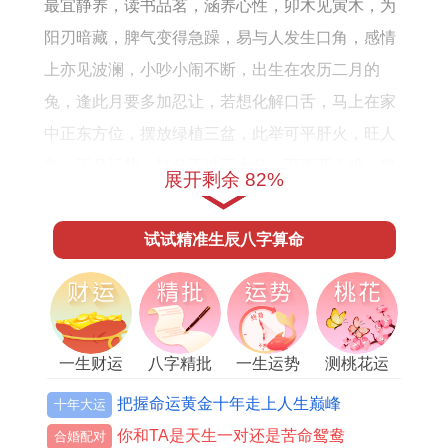
运
最宜静养，读书品茗，涵养心性，卯木见寅木，为
势
阳刃暗藏，脾气变得急躁，易与人发生口角，感情
上亦见波澜，小吵小闹不断，出生在农历二月的
兔，逢此月要多加忍让，若想化解口舌，马上在家
中正东方位，摆放绿植三盆，此举可平肝火，旺人
气，正月运势，打分不过三十分，万事开头难，稳
展开剩余 82%
住心神，便是赢家。
试试精准生辰八字算命
惊蛰雷动 卯月双兔并临伏吟
进入二月即卯月，建星与生肖同为兔，此为典型的
「伏吟」之月，命理讲，伏吟反吟，泪水淋淋，这
个月情绪会跌入谷底，双卯相见，比肩争财，出现
一生财运
八字精批
一生运势
测桃花运
了合作的裂痕，让朋友反目，出现了工作的竞争，
把握命运黄金十年走上人生巅峰
十年大运
让压力倍增，最不幸之事，多在此时发生，自己与
你和TA是天生一对还是苦命鸳鸯
合婚配对
自己较劲，陷入精神内耗的漩涡，身体上肝胆气