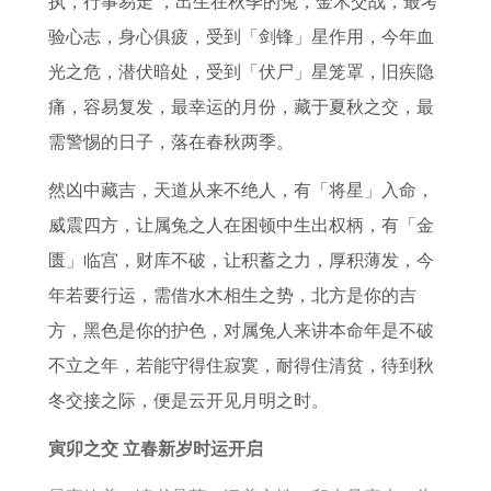
执，行事易走 ，出生在秋季的兔，金木交战，最考
8
何
的
牛
年
版
验心志，身心俱疲，受到「剑锋」星作用，今年血
属
2
三
男
属
1
光之危，潜伏暗处，受到「伏尸」星笼罩，旧疾隐
龙
6
道
晚
猴
9
痛，容易复发，最幸运的月份，藏于夏秋之交，最
男
年
坎
年
男
6
需警惕的日子，落在春秋两季。
财
鼠
运
2
3
运
冲
势
0
年
然凶中藏吉，天道从来不绝人，有「将星」入命，
太
2
属
威震四方，让属兔之人在困顿中生出权柄，有「金
岁
6
兔
匮」临宫，财库不破，让积蓄之力，厚积薄发，今
佩
全
女
年若要行运，需借水木相生之势，北方是你的吉
戴
年
2
方，黑色是你的护色，对属兔人来讲本命年是不破
什
运
0
不立之年，若能守得住寂寞，耐得住清贫，待到秋
么
势
2
冬交接之际，便是云开见月明之时。
化
6
寅卯之交 立春新岁时运开启
解
年