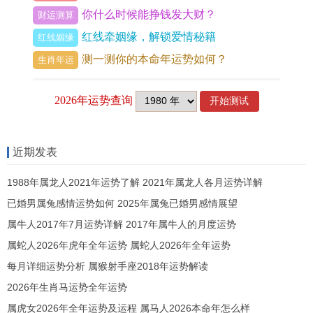
你什么时候能挣钱发大财？
财运测算
郁，眼睛干涩，失眠多梦，常有偏头痛。
红线牵姻缘，解锁爱情秘籍
红线姻缘
此月运势，如履薄冰，驿马不动，宜守不宜攻，忌
测一测你的本命年运势如何？
生肖年运
投资，忌跳槽，忌婚嫁，但「将星」逢此月反而得
势，虽有磨难，却也能锻炼出独当一面的技能 ，单
身者，桃花也是烂桃花，切勿轻信他人甜言蜜语，
恐有破财之灾，此月若感时运极低，随身佩戴一枚
近期发表
祥安阁犬来显达吊坠，戌狗与卯兔相合，可解伏吟
1988年属龙人2021年运势了解 2021年属龙人各月运势详解
之困顿，引来贵人扶持之力，二月运势，凶险异
已婚男属兔感情运势如何 2025年属兔已婚男感情展望
常，综合打分仅得十分，是全年最需警惕的月份。
属牛人2017年7月运势详解 2017年属牛人的月度运势
暮春时节 辰月卯辰穿害之局
属蛇人2026年虎年全年运势 属蛇人2026年全年运势
每月详细运势分析 属猴射手座2018年运势解读
进入三月即辰月，春意盎然但运势未见转暖，卯辰
2026年生肖马运势全年运势
相遇，命理为「穿害」，是一种难以言喻的，缓慢
属虎女2026年全年运势及运程 属马人2026本命年怎么样