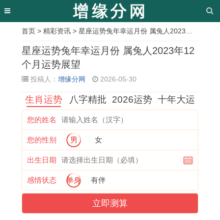
首页
>
精彩资讯
> 星座运势兔年幸运月份 属兔人2023年12个月运势展望
相
星座运势兔年幸运月份 属兔人2023年12
关
个月运势展望
投稿人：
增缘分网
2026-05-30
文
生肖运势
八字精批
2026运势
十年大运
章
牛
1
2
1
属
2
1
1
您的姓名
男
9
0
9
鼠
0
9
9
您的性别
男
女
与
8
0
8
人
0
9
6
兔
8
7
4
婚
9
2
3
出生日期
女
年
年
年
姻
属
属
年
感情状态
单身
有伴
合
属
属
属
有
牛
猴
属
立即测算
适
龙
猪
鼠
哪
人
的
兔