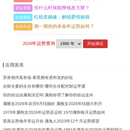
败星作用，财运大起大落，到手之财，容易有破
你什么时候能挣钱发大财？
财运测算
耗，须防小人守口如瓶，这便是辛丑年属龙运势的
红线牵姻缘，解锁爱情秘籍
红线姻缘
总纲，破中有立，危中见机。
测一测你的本命年运势如何？
生肖年运
2021年属龙人岁运吉凶神煞一览
神煞
所
作用领
化解
出现时间
名称
属
域
方向
近期发表
太岁
丑
根基、
安奉
全年
异兽相伴真有福 家里拥有虎和龙的好处
煞
土
健康
太岁
合财夫妻的生肖有哪些 哪些生肖配对财运亨通
凶
意外、
农历六月、
行善
你的命运由属相决定吗 属相命理了解你的命运走向
天厄
星
灾劫
十二月
积德
属猴女2026年农历8月结婚好 属猴女2026年结婚大利月
1970年属狗女2026年运势及运程 1970属狗每月运势如何
凶
钱财、
农历正月、
守财
星座运势兔年幸运月份 属兔人2023年12个月运势展望
暴败
星
口舌
七月
防失
1991年属羊女2026年的事业运势 1991年属羊女2026年运势和财运怎么样