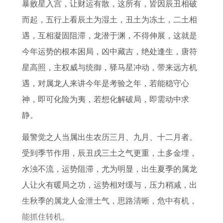
1
2
6
1
7
暴败星入宫，让财运有散，这所有，皆因辰丑相破
年
年
年
年
2
而起，五行上看辰土为湿土，丑土为冻土，二土相
属
属
属
1
年
遇，互相凝固阻滞，龙潜于渊，不得伸展，这就是
蛇
鼠
虎
1
属
今年运势的根本困局，凶中藏吉，绝处逢生，唐符
男
人
男
月
鼠
星高照，主权威与统御，驿马星冲动，带来远方机
2
在
2
2
的
遇，对属龙人来讲今年是考验之年，若能稳守心
0
2
0
3
人
神，即可化险为夷，若想化解破局，即需动中求
2
0
2
日
2
静。
6
2
6
五
0
最警觉之人当属出生农历三月、九月、十二月者。
年
6
年
行
2
受到季节作用，辰丑戌三土之气更重，土多金埋，
运
年
运
穿
6
水浊不流，运势阻滞，尤为明显，出生夏季的属龙
势
每
势
衣
年
人让火有暖局之功，运势相对缓与，压力稍减，出
完
月
完
运
生秋季的属龙人金泄土气，思路清晰，危中有机，
整
运
整
势
能抓住转机。