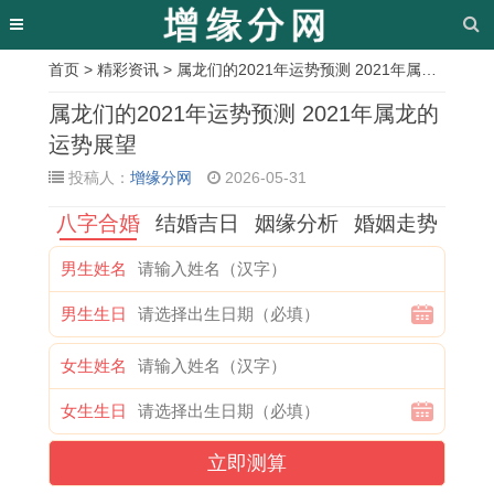
首页
>
精彩资讯
> 属龙们的2021年运势预测 2021年属龙的运势展望
相
属龙们的2021年运势预测 2021年属龙的
关
运势展望
投稿人：
增缘分网
2026-05-31
文
八字合婚
结婚吉日
姻缘分析
婚姻走势
章
2
装
2
1
女
1
2
1
男生姓名
0
怯
0
9
人
9
0
9
男生生日
2
作
0
7
梦
8
2
7
6
勇
1
2
见
6
1
2
女生姓名
年
打
年
年
老
年
年
属
女生生日
暴
一
属
属
鼠
属
1
鼠
立即测算
富
生
蛇
鼠
什
虎
2
的