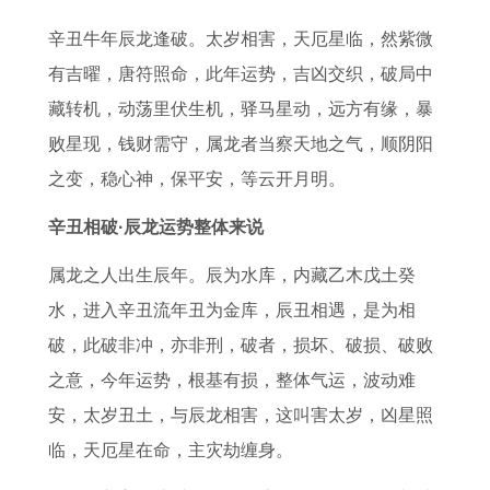
的
肖
人
人
么
男
月
人
辛丑牛年辰龙逢破。太岁相害，天厄星临，然紫微
属
动
男
在
征
2
2
2
有吉曜，唐符照命，此年运势，吉凶交织，破局中
相
物
2
2
兆
0
3
0
藏转机，动荡里伏生机，驿马星动，远方有缘，暴
装
0
0
周
2
日
2
败星现，钱财需守，属龙者当察天地之气，顺阴阳
怯
2
2
公
6
出
6
之变，稳心神，保平安，等云开月明。
作
6
6
解
年
生
年
勇
运
的
梦
运
五
的
辛丑相破·辰龙运势整体来说
打
势
每
势
行
运
属龙之人出生辰年。辰为水库，内藏乙木戊土癸
一
详
月
详
缺
势
水，进入辛丑流年丑为金库，辰丑相遇，是为相
正
解
运
解
什
及
破，此破非冲，亦非刑，破者，损坏、破损、破败
确
书
势
书
么
运
之意，今年运势，根基有损，整体气运，波动难
生
2
1
1
2
程
安，太岁丑土，与辰龙相害，这叫害太岁，凶星照
肖
0
9
9
0
1
临，天厄星在命，主灾劫缠身。
0
7
8
2
9