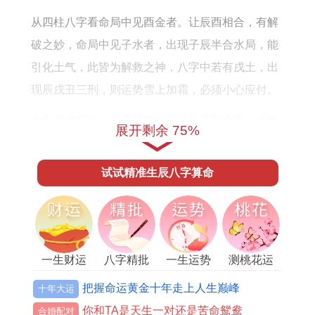
版
势
版
如
从四柱八字看命局中见酉金者。让辰酉相合，有解
何
破之妙，命局中见子水者，出现子辰半合水局，能
引化土气，此皆为解救之神，八字中若有戌土，出
现辰戌丑三刑，则运势雪上加霜，必须小心应付。
今年整体气运，最忌强求，辰龙为天罡之星，本性
展开剩余 75%
刚强，遇见丑牛，固执对抗，这就出现龙牛相争之
局，龙需得水，才能变化，今被厚土围困，犹如龙
试试精准生辰八字算命
困浅滩，今年行事必须变通，不可一味刚猛直进，
眼看着运势起伏，如同海中波浪，等到秋冬之交，
水气渐生。
一生财运
八字精批
一生运势
测桃花运
龙得水助，方显神通，今年之策，贵在一个「藏」
字，藏锋守拙，等待时机，天厄星带来的困扰，多
把握命运黄金十年走上人生巅峰
十年大运
源于意外之事，出行注意安全，决策多留后路，暴
你和TA是天生一对还是苦命鸳鸯
合婚配对