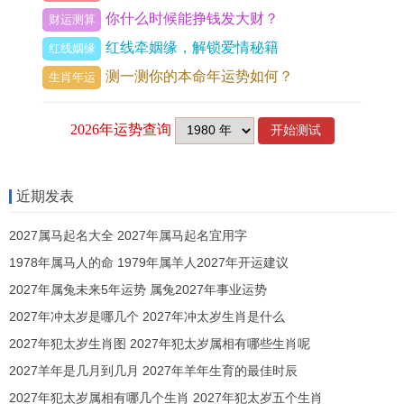
窒息束缚，尤在关联核心利益时破军星动，往昔承
你什么时候能挣钱发大财？
财运测算
诺转瞬成空，但此劫可渡，凭坦诚相见与规则共
红线牵姻缘，解锁爱情秘籍
红线姻缘
守，能转破为黏合剂，成就非凡搭档。
测一测你的本命年运势如何？
生肖年运
比肩夺宫煞，双申猴相遇，即镜像临渊，引发惨烈
争夺，此格能量纯粹，无冲刑之剧烈，却因同类无
补，条件 相争，终至耗损，虽初始有知己之慰，但
双猴竞智，谁也不服谁，从事业到生活，比肩夺财
近期发表
之相频现，爱巢化为斗兽场，除非共负超然使命，
2027属马起名大全 2027年属马起名宜用字
可结为战友，否则终成蹉跎怨侣。
1978年属马人的命 1979年属羊人2027年开运建议
劫财阳刃劫，申猴遇酉鸡，恰是金锋交鸣，同行相
2027年属兔未来5年运势 属兔2027年事业运势
忌，此劫导致争夺之心，直面桃花、人脉与权益之
2027年冲太岁是哪几个 2027年冲太岁生肖是什么
侵，以酉为申之劫财，又为桃花刃，情缘中易现圈
2027年犯太岁生肖图 2027年犯太岁属相有哪些生肖呢
2027羊年是几月到几月 2027年羊年生育的最佳时辰
外人魅影，这份关系充斥激起与不安，亲密而热情
2027年犯太岁属相有哪几个生肖 2027年犯太岁五个生肖
建立在动荡之上，但若能立下清晰界限，将竞争升