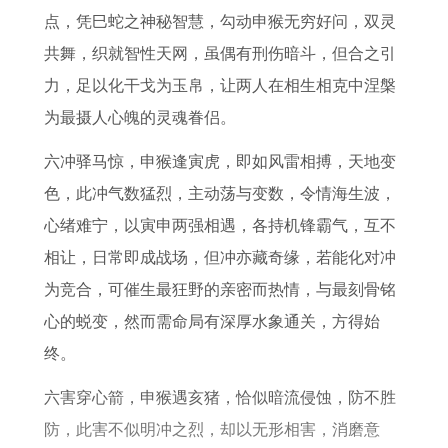
土
属
火
缠
正
是
势
0
点，凭巳蛇之神秘智慧，勾动申猴无穷好问，双灵
燥
蛇
生
身
合
丙
详
2
共舞，织就智性天网，虽偶有刑伤暗斗，但合之引
流
男
金
水
申
解
7
力，足以化干戈为玉帛，让两人在相生相克中涅槃
月
2
通
火
月
年
为最摄人心魄的灵魂眷侣。
丙
0
关
烹
感
六冲驿马惊，申猴逢寅虎，即如风雷相搏，天地变
申
2
解
煮
情
色，此冲气数猛烈，主动荡与变数，令情海生波，
火
7
燥
之
生
心绪难宁，以寅申两强相遇，各持机锋霸气，互不
金
年
象
活
相让，日常即成战场，但冲亦藏奇缘，若能化对冲
相
感
指
为竞合，可催生最狂野的亲密而热情，与最刻骨铭
战
情
南
心的蜕变，然而需命局有深厚水象通关，方得始
生
终。
活
六害穿心箭，申猴遇亥猪，恰似暗流侵蚀，防不胜
防，此害不似明冲之烈，却以无形相害，消磨意