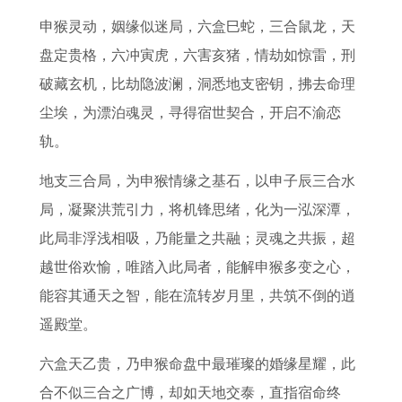
2
2
月
祸
年
年
今
男
申猴灵动，姻缘似迷局，六盒巳蛇，三合鼠龙，天
6
0
属
2
农
买
日
感
盘定贵格，六冲寅虎，六害亥猪，情劫如惊雷，刑
年
2
猴
0
历
车
手
情
破藏玄机，比劫隐波澜，洞悉地支密钥，拂去命理
吉
7
理
2
橱
吉
气
运
尘埃，为漂泊魂灵，寻得宿世契合，开启不渝恋
日
年
发
7
柜
日
指
势
轨。
出
运
吉
年
安
购
南
1
门
势
日
属
装
车
6
9
地支三合局，为申猴情缘之基石，以申子辰三合水
,
完
”
鼠
吉
月
8
7
局，凝聚洪荒引力，将机锋思绪，化为一泓深潭，
丙
整
未
如
日
日
年
9
此局非浮浅相吸，乃能量之共融；灵魂之共振，超
午
版
时
何
，
处
猴
年
越世俗欢愉，唯踏入此局者，能解申猴多变之心，
流
1
土
避
修
暑
子
属
能容其通天之智，能在流转岁月里，共筑不倒的逍
年
9
旺
免
橱
之
明
羊
遥殿堂。
火
7
能
霉
安
后
年
男
六盒天乙贵，乃申猴命盘中最璀璨的婚缘星耀，此
炎
7
晦
运
柜
仍
运
2
合不似三合之广博，却如天地交泰，直指宿命终