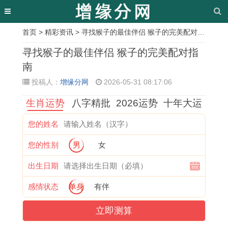
首页
>
精彩资讯
> 寻找猴子的最佳伴侣 猴子的完美配对指南
相
寻找猴子的最佳伴侣 猴子的完美配对指
关
南
投稿人：
增缘分网
2026-05-31 08:17:06
文
生肖运势
八字精批
2026运势
十年大运
章
使
1
宜
属
穿
立
属
1
您的姓名
火
9
祭
鼠
井
券
猴
9
您的性别
男
女
生
7
祀
人
：
：
明
7
土
7
“
如
2
2
年
9
出生日期
：
属
农
何
0
0
运
年
感情状态
单身
有伴
2
蛇
历
避
2
2
势
属
立即测算
0
男
八
灾
6
6
及
羊