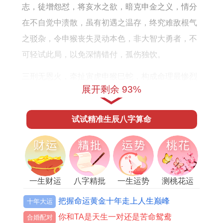
志，徒增怨怼，将亥水之欲，暗克申金之义，情分
在不自觉中溃散，虽有初遇之温存，终究难敌根气
之驳杂，令申猴丧失灵动本色，非大智大勇者，不
可轻试此局，以免深情错付，孤伤独饮。
三刑无恩火，牵扯寅虎申猴巳蛇，构成命理最惨烈
展开剩余 93%
情网，此格燃起无恩之火，以恩将仇报，因爱生
怖，但凡入此刑局，三人纠葛或两两折磨，情缘如
试试精准生辰八字算命
炼狱，煎熬灵魂，随刑气入骨，往昔情分全作利
刃，剜心刻骨，不留余温，若无强大印星化解，此
局便是修罗场，唯余灰烬与疯魔，莫入，慎之。
相破潜暗刺，巳申合中藏破，乃恩爱表象下的隐
一生财运
八字精批
一生运势
测桃花运
雷，此破不毁根基，却专攻信任缺口，令亲密关系
把握命运黄金十年走上人生巅峰
十年大运
中猜忌蔓生，借合之缠绵，破则撕裂，令申猴感到
你和TA是天生一对还是苦命鸳鸯
合婚配对