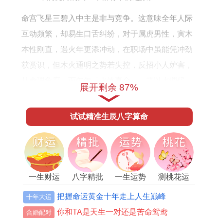
好
怎
吗
么
命宫飞星三碧入中主是非与竞争。这意味全年人际
样
互动频繁，却易生口舌纠纷，对于属虎男性，寅木
本性刚直，遇火年更添冲动，在职场中虽能凭冲劲
获赏识，但木火通明之势若失控，反招小人妒害，
从命理角度，丙午年「火炼真金」，需以水调候，
展开剩余 87%
水在五行中代表智慧与冷静，那日常行事应多涵养
心性，避免决策草率。
试试精准生辰八字算命
结合生肖流年虎与马为三合。2026年值太岁生肖为
马，属虎者虽得合势帮扶，可借机拓展人脉；火势
过旺，合中带刑，需防合作破财，说健康宫，火旺
一生财运
八字精批
一生运势
测桃花运
焚木，木主肝胆，预示熬夜或应酬过多易致肝火上
升，充饮食调理，多食水性食物，或佩戴黑曜石材
把握命运黄金十年走上人生巅峰
十年大运
质的【祥安阁阳火得意吊坠】，上有离卦下有火
你和TA是天生一对还是苦命鸳鸯
合婚配对