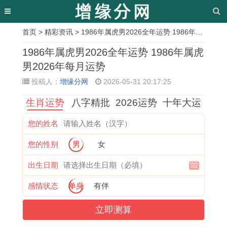
首页
>
精彩资讯
> 1986年属虎男2026全年运势 1986年属虎男2026年每月运势
相
1986年属虎男2026全年运势 1986年属虎
关
男2026年每月运势
投稿人：
增缘分网
2026-05-31 20:17:25
文
生肖运势
八字精批
2026运势
十年大运
章
1
去
9
农
1
本
属
了
您的姓名
9
考
4
历
9
溪
鼠
解
您的性别
男
女
7
试
年
十
9
1
的
天
3
择
狗
二
1
0
2
秤
出生日期
年
吉
的
月
年
月
0
女
感情状态
单身
有伴
属
日
今
开
属
婚
2
如
立即测算
牛
是
年
光
羊
礼
7
何