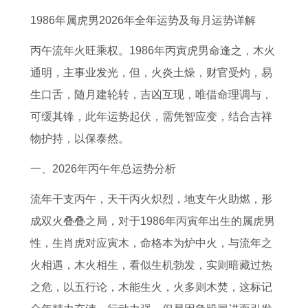
的
什
运
吉
的
吉
年
征
1986年属虎男2026年全年运势及每月运势详解
2
么
势
日
2
日
下
服
0
考
指
开
0
查
半
天
丙午流年火旺乘权。1986年丙寅虎男命逢之，木火
2
试
南
光
2
询
年
蝎
通明，主事业发光，但，火炎土燥，财官受灼，易
7
注
生
最
7
本
运
男
生口舌，随月建轮转，吉凶互现，唯借命理调与，
年
意
肖
佳
年
溪
势
的
可缓其锋，此年运势起伏，需凭智应变，结合吉祥
上
力
狗
时
上
婚
如
心
物护持，以保泰然。
半
集
四
辰
半
礼
何
天
一、2026年丙午年总运势分析
年
中
月
是
年
费
属
秤
流年干支丙午，天干丙火炽烈，地支午火助燃，形
财
的
健
几
运
用
鼠
女
成双火叠叠之局，对于1986年丙寅年出生的属虎男
运
药
康
点
势
人
追
性，生肖虎对应寅木，命格本为炉中火，与流年之
如
运
如
2
天
火相遇，木火相生，看似生机勃发，实则暗藏过热
何
势
何
0
蝎
之危，以五行论，木能生火，火多则木焚，这标记
7
了
9
2
男