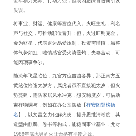
全年精力充沛、行动力强，但易因急躁冒进而引发
3
解
1
7
的
失误。
年
年
年
攻
属
属
事
略
将事业、财运、健康等宫位代入。火旺主礼，利名
牛
羊
业
声与社交，可推动职位晋升；但，火过旺则克金，
2
2
和
金为财星，代表财运易受压制，投资需谨慎，虽整
0
0
财
体气势如虹，唯情感宫受火势熏灼，夫妻宫动，可
2
2
运
能因琐事争吵。
7
7
怎
随流年飞星临位，九宫方位吉凶各异，那正南方五
年
年
么
黄煞位恰逢太岁方，属虎者虽不直接犯太岁，但火
事
运
样
势蔓延，需防家居风水冲克，想安稳度岁，可借助
业
势
吉祥物调与，例如在办公室摆放【
祥安阁登榜扬
和
和
名
】，以文昌之力化解火炎，提升思维清晰度，其
财
财
造型由麒麟、卷书等构成，能稳固事业基业，尤对
运
运
1986年属虎男的火旺命格有平衡之效。