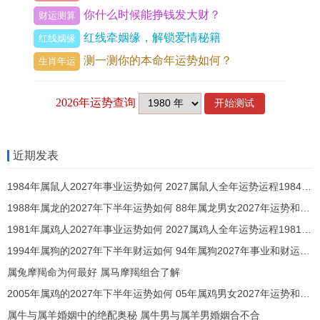
苗，能引火归元，护身平安，此专属吉祥物以阴质
你什么时候能挣钱发大财？
财运测算
黑曜石雕琢，正可制衡过盛阳火，缓其燥烈。
红线牵姻缘，解锁爱情秘籍
红线姻缘
测一测你的本命年运势如何？
生肖年运
财帛宫动见禄存，流年财星隐现，但受火克而力
弱，对于1986年属虎男，正财源于事业努力，偏财
则波折较多，以星象论，禄存逢火，财来财去之象
明显，那投资理财需稳守为主，忌高风险博弈。
近期发表
从实际运势，上半年火势初起，财运平平；下半年
1984年属鼠人2027年事业运势如何 2027属鼠人全年运势运程1984年出生
随金水进气，方有积蓄之机，但，丙午年「比肩夺
1988年属龙的2027年下半年运势如何 88年属龙男女2027年运势和财运怎么样
财」暗伏，同辈或同事易分润利益，工作中团队协
1981年属鸡人2027年事业运势如何 2027属鸡人全年运势运程1981年出生
作时需明晰权责。
1994年属狗的2027年下半年财运如何 94年属狗2027年事业和财运怎么样
唯情感方面夫妻宫受「咸池」星作用。单身者桃花
属兔摩羯命为何最好 属马摩羯组合了解
闪现，可遇短暂情缘；已婚者却需防外界勾引，借
2005年属鸡的2027年下半年运势如何 05年属鸡男女2027年运势和财运怎么样
沟通维系信任，那整体来讲全年运势吉凶参半，木
属牛与属羊婚姻中的绝配奥秘 属牛男与属羊男婚姻合不合