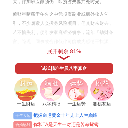
大，伴加班应酬频仍，即挤占夫妻共处时光。
偏财星暗藏于午火之中凭投资副业或额外收入勾
引，不少属猴人会投身风险项目，但其财来财去，
若不慎失利，便引发家庭经济纷争，流年「劫财夺
官」隐现，同事或合作伙伴可能成为感情干扰源，
尤其异性缘份泛滥时当坚守职业，避免卷入桃色是
展开剩余 81%
非，尽管事业宫有「天解」星曜浮动，借贵人助力
试试精准生辰八字算命
可化解冲突，但需结合时间管理，莫让职场野心蚕
食婚姻信任。
1992年属猴人2026年财运运势
财帛宫临「禄神被冲」。壬水日主见丙火为偏财，
一生财运
八字精批
一生运势
测桃花运
午火中藏己土正财，形成偏正财混杂之象，以命理
把握命运黄金十年走上人生巅峰
十年大运
视角，正财代表稳定收入与配偶关联，偏财标记意
你和TA是天生一对还是苦命鸳鸯
合婚配对