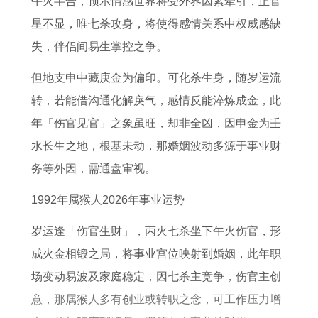
午火半合，预示情感世界将受外界因素牵引，正官
2
属
全
年
牛
生
年
星不显，唯七杀攻身，将使得感情关系中权威感缺
生
蛇
年
属
在
肖
属
失，伴侣间易生掌控之争。
肖
财
运
猴
2
运
牛
运
运
势
女
0
势
的
但地支申中藏庚金为偏印。可化杀生身，随岁运流
势
详
图
2
2
详
2
转，若能借沟通化解戾气，感情反能淬炼成金，此
了
解
书
0
6
解
0
年「伤官见官」之象虽旺，却非全凶，因申金为壬
解
2
年
2
水长生之地，根基未动，那婚姻波动多源于事业财
完
6
运
6
务等外因，需通盘审视。
整
年
势
全
1992年属猴人2026年事业运势
版
每
年
月
运
岁运逢「伤官生财」，丙火七杀坐下午火伤官，形
运
势
成火金相锻之局，将事业宫位映射到婚姻，此年职
程
如
场变动易波及家庭稳定，因七杀主竞争，伤官主创
何
意，那属猴人多有创业或转职之念，可工作压力增