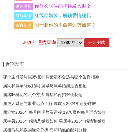
外之财或情感勾引，那此年财运起伏直接牵动婚姻
你什么时候能挣钱发大财？
财运测算
与谐。
红线牵姻缘，解锁爱情秘籍
红线姻缘
测一测你的本命年运势如何？
流年「财星破印」，意味物质追求可能盖过精神交
生肖年运
流，尽属猴人易因投资理财决策与伴侣争执，如购
置房产或高风险金融产品时各执己见，伤官生财虽
旺，却带「孤辰」煞气，当赚钱欲望膨胀，夫妻易
生隔阂，尤以春季木旺生火时财务压力最大。
近期发表
申金印星为暗禄，借家族支持或遗产继承，可缓解
哪个生肖最与属猪相冲 属猪最不合适与哪个生肖相冲
经济矛盾，但需透明处理资金，防隐瞒酿成信任危
属鼠和属羊能成婚吗 属鼠与属羊婚姻是否相配
机，从整体看财运吉凶参半，唯平衡收支，才能护
属猪旺桃花的六个方法 属猪如何招来桃花运
属虎人财运与事业运势了解 属虎人2024年运势详解
佑婚姻安稳。
属狗女2026年每月的运势及运程 1970属狗每月运势如何
1992年属猴人2026年感情姻缘运势
属牛男2026年感情及婚姻如何 男属牛2026年感情和婚姻
夫妻宫受「岁合」跟「刑害」双重作用。申金与午
属相马与鸡猴的缘分分析 马和鸡猴的配对分析