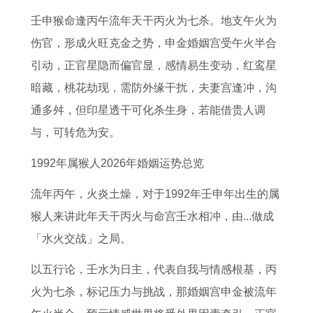
猪
生
运
女
女
2
生
0
壬申猴命逢丙午流年天干丙火为七杀。地支午火为
人
肖
程
运
2
0
肖
2
伤官，形成火旺克金之势，申金婚姻宫受午火半合
2
运
与
势
0
2
运
6
引动，正官星隐而偏官显，感情易生变动，红鸾星
0
势
每
详
2
6
势
年
暗藏，桃花劫现，需防外缘干扰，夫妻宫逢冲，沟
2
全
月
解
6
全
的
的
通多舛，但印星透干可化杀生身，若能借贵人调
6
面
运
书
的
年
奥
运
与，可转危为安。
全
解
势
2
全
运
秘
势
年
读
了
0
年
势
3
及
1992年属猴人2026年婚姻运势总览
运
2
解
2
运
2
月
运
流年丙午，火炎土燥，对于1992年壬申年出生的属
势
0
2
6
程
0
3
程
猴人来讲此年天干丙火与命宫壬水相冲，由...做成
2
0
年
1
0
0
1
「水火交战」之局。
6
1
属
9
9
日
9
以五行论，壬水为日主，代表自我与情感根基，丙
年
5
虎
8
年
十
9
火为七杀，标记压力与挑战，那婚姻宫申金被流年
1
年
的
0
属
二
7