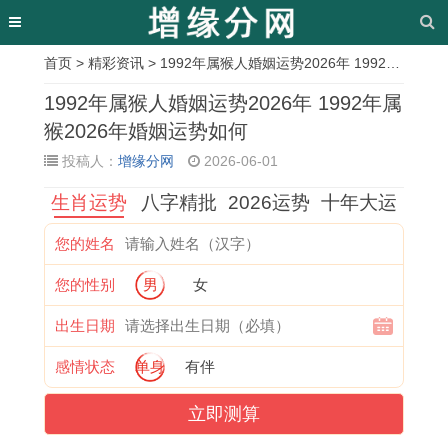
首页
>
精彩资讯
> 1992年属猴人婚姻运势2026年 1992年属猴2026年婚姻运势如何
相
1992年属猴人婚姻运势2026年 1992年属
关
猴2026年婚姻运势如何
投稿人：
增缘分网
2026-06-01
文
生肖运势
八字精批
2026运势
十年大运
章
1
2
属
2
1
2
寻
1
您的姓名
9
0
蛇
0
9
0
找
9
您的性别
男
女
9
2
2
2
8
0
3
9
5
6
0
6
0
9
月
7
出生日期
年
年
1
年
年
年
3
属
感情状态
单身
有伴
女
1
5
属
属
属
1
牛
立即测算
属
2
年
虎
猴
牛
日
2