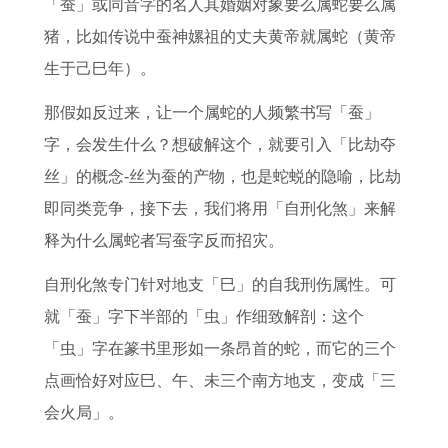
「蚕」或同音字的名人其婚姻对象要么属蛇要么属
猪，比如传说中蚕神嫘祖的丈夫黄帝就属蛇（黄帝
生于己巳年）。
那假如反过来，让一个属蛇的人频繁书写「蚕」
字，会发生什么？想破解这个，就要引入「比劫夺
丝」的概念-丝为蚕的产物，也是蛇蜕的隐喻，比劫
即同类竞争，接下去，我们将用「自刑化煞」来解
释为什么属蛇者写蚕字反而招灾。
自刑化煞专门针对地支「巳」的自我刑伤属性。可
就「蚕」字下半部的「虫」作细致解剖：这个
「虫」字在篆书里形如一条昂首的蛇，而它的三个
点画恰好对应巳、午、未三个南方地支，变成「三
会火局」。