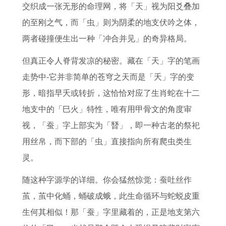
解
2
0
人
年
运
人
2
交织成一张无形的命理网，将「天」视为阳爻叠加
1
7
2
在
每
指
2
3
的至刚之气，而「虫」则为阴柔的地支伏吟之体，
9
年
2
2
月
南
0
年
两者碰撞便生出一种「冲合并见」的奇异格局。
6
如
年
0
运
2
2
运
但真正令人脊背发凉的秘密。藏在「天」字的笔画
1
何
属
2
势
0
7
势
走势中-它并非简单的苍穹之天而是「夭」字的变
年
化
鸡
7
2
1
年
了
形，暗指早夭或转折，这恰恰对应了生肖蛇在十二
出
解
的
年
0
7
事
解
地支中的「巳火」特性，唯有用甲骨文的角度审
生
太
年
的
2
年
业
1
视，「蚕」字上部实为「朁」，即一种古老的祭祀
的
岁
龄
投
7
属
运
9
用丝帛，而下部的「虫」直接指向所有爬虫类生
属
2
与
资
年
兔
1
7
灵。
牛
0
0
建
属
人
9
1
人
2
5
议
兔
今
8
年
随这种字源学的详细。你会猛然惊觉：蚕吐丝作
本
7
年
2
人
日
1
属
茧，茧中化蛹，蛹破成蛾，此生命循环与蛇蜕皮重
命
年
属
0
全
运
年
猪
生何其相似！那「蚕」字里藏着的，正是地支第六