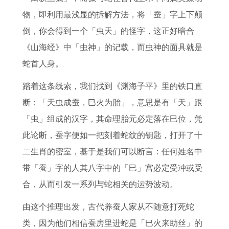
物，即利用最浅显的拆解方法，将「蚕」字上下颠
倒，你会得到一个「虫天」的怪字，这正好暗合
《山海经》中「虫神」的记载，而虫神的面具就是
蛇首人身。
踏着这条线索，我们找到《渊海子平》里的铁口直
断：「天虫成蚕，巳火为胎」，意思是有「天」跟
「虫」组成的汉字，其命理胎元必定落在巳位，凭
此论断，蚕字便如一把刻着蛇纹的钥匙，打开了十
二生肖的密室，基于是我们可以断言：任何姓名中
带「蚕」字的人其八字中的「巳」宫必定受冲或受
合，从而引发一系列与蛇相关的运势波动。
由这个推理出发，古代养蚕人家从不随意打死蛇
类，因为他们相信蚕房里进蛇是「巳火来助丝」的