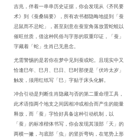
吉兆，伴着一串串历史证据，你会发现从《齐民要
术》到《蚕桑辑要》，所有农书都隐晦地提到「蚕
忌鼠而不忌蛇」，甚至刻意在蚕室角落放置蛇蜕以
催旺丝质，借这种民俗与字形的双重印证，「蚕」
字藏着「蛇」生肖已无悬念。
尤需警惕的是若你在梦中见到蚕或蛇。且现实中又
恰逢巳年、巳月、巳日、巳时那便是「伏吟太岁」
触发，须用红纸写「巳」字贴于床头化解。
冲合引动是判断生肖隐藏与否的第二重命理工具，
此术语指两个地支之间因相冲或相合而产生的能量
释放，而「蚕」字恰好具备这种引动机制，以
「蚕」的标准楷体书写，你会发现其顶部「天」的
两横一撇，与底部「虫」的竖折弯钩，在笔势上形