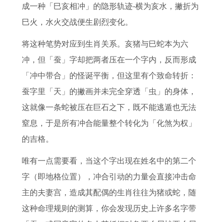
成一种「巳亥相冲」的隐形轨迹-横为亥水，撇折为
巳火，水火交战便生剧烈变化。
将这种笔势对应到生肖关系。亥猪与巳蛇本为六
冲，但「蚕」字却把两者压在一个字内，反而形成
「冲中带合」的怪诞平衡，但这里有个致命转折：
蚕字里「天」的撇画并未完全穿透「虫」的身体，
这就像一条蛇被压在巨石之下，既不能逃遁也无法
窒息，于是所有冲合能量整个转化为「化煞为权」
的吉格。
唯有一点需要看，当这个字出现在姓名中的第二个
字（即地格位置），冲合引动的力量会直接冲击命
主的夫妻宫，造成其配偶的生肖往往为猪或蛇，随
这种命理规则的测算，你会发现历史上许多名字带