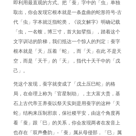
即利用最直观的方式。把「蚕」字中的「虫」单独
取出，你会发现它根本就是一条盘曲的蛇形符号-古
代「虫」字本就泛指蛇类，《说文解字》明确记载
「虫，一名蝮，博三寸，首大如擘指」，踏着这个
文字训诂的阶梯，我们抵达一个惊人的判定：蚕字
根本就是「天」压着「蛇」，而「天」在此 不是天
空，而是「天干」的「天」，指代十天干中的「戊
己」。
凭这个发现，蚕字就变成了「戊土压巳蛇」的格
局，在命理上称为「官星制劫」，主大富大贵，基
石上古代帝王养蚕以祭天实则是用蚕字的这种「天
蛇」结构来压制邪祟，保社稷平安，由这个角度再
看「蚕」跟「巳」的关系，你会发现两者在发音上
也存在「双声叠韵」-「蚕」属从母侵部，「巳」属