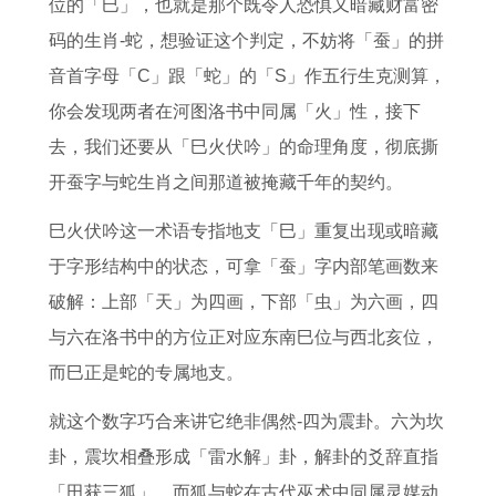
佛
属
鸡
2
年
势
属
男
位的「巳」，也就是那个既令人恐惧又暗藏财富密
鸡
2
7
运
详
鸡
人
码的生肖-蛇，想验证这个判定，不妨将「蚕」的拼
人
0
年
势
解
人
的
音首字母「C」跟「蛇」的「S」作五行生克测算，
犯
2
属
如
2
今
你会发现两者在河图洛书中同属「火」性，接下
太
3
猪
何
0
年
去，我们还要从「巳火伏吟」的命理角度，彻底撕
岁
的
人
2
运
开蚕字与蛇生肖之间那道被掩藏千年的契约。
如
年
投
7
势
巳火伏吟这一术语专指地支「巳」重复出现或暗藏
何
龄
资
年
详
于字形结构中的状态，可拿「蚕」字内部笔画数来
化
解
指
储
解
破解：上部「天」为四画，下部「虫」为六画，四
解
读
南
蓄
与六在洛书中的方位正对应东南巳位与西北亥位，
计
而巳正是蛇的专属地支。
划
就这个数字巧合来讲它绝非偶然-四为震卦。六为坎
卦，震坎相叠形成「雷水解」卦，解卦的爻辞直指
「田获三狐」，而狐与蛇在古代巫术中同属灵媒动