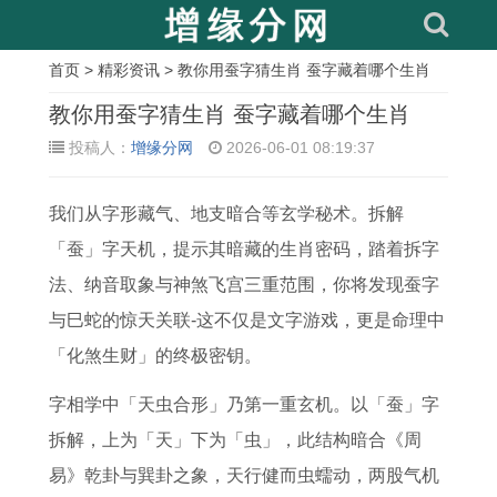
首页
>
精彩资讯
> 教你用蚕字猜生肖 蚕字藏着哪个生肖
相
教你用蚕字猜生肖 蚕字藏着哪个生肖
关
投稿人：
增缘分网
2026-06-01 08:19:37
文
我们从字形藏气、地支暗合等玄学秘术。拆解
章
「蚕」字天机，提示其暗藏的生肖密码，踏着拆字
属
属
属
1
属
今
1
属
法、纳音取象与神煞飞宫三重范围，你将发现蚕字
牛
鸡
鸡
9
兔
日
9
猪
与巳蛇的惊天关联-这不仅是文字游戏，更是命理中
人
的
年
7
人
属
8
男
「化煞生财」的终极密钥。
本
人
龄
1
2
兔
1
人
命
在
详
年
0
人
年
的
字相学中「天虫合形」乃第一重玄机。以「蚕」字
佛
2
解
属
2
的
属
2
拆解，上为「天」下为「虫」，此结构暗合《周
了
0
2
猪
7
幸
鸡
0
易》乾卦与巽卦之象，天行健而虫蠕动，两股气机