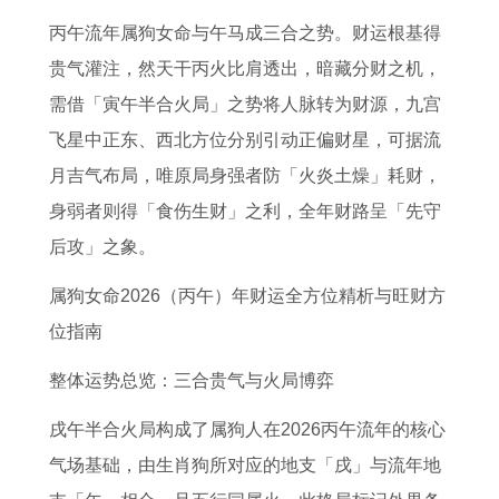
2
吉
男
吉
年
吉
猪
程
丙午流年属狗女命与午马成三合之势。财运根基得
0
日
2
日
适
日
2
详
贵气灌注，然天干丙火比肩透出，暗藏分财之机，
2
好
0
2
合
1
0
解
需借「寅午半合火局」之势将人脉转为财源，九宫
6
呢
2
0
生
1
2
及
飞星中正东、西北方位分别引动正偏财星，可据流
全
楼
6
2
马
1
6
意
月吉气布局，唯原局身强者防「火炎土燥」耗财，
年
层
年
2
宝
6
年
义
身弱者则得「食伤生财」之利，全年财路呈「先守
运
高
每
年
宝
青
运
2
后攻」之象。
势
3
月
1
吗
岛
势
0
2
8
运
1
属
婚
2
属狗女命2026（丙午）年财运全方位精析与旺财方
0
米
势
月
牛
礼
3
位指南
0
如
详
入
在
年
整体运势总览：三合贵气与火局博弈
1
何
解
职
2
生
戌午半合火局构成了属狗人在2026丙午流年的核心
年
装
黄
0
肖
气场基础，由生肖狗所对应的地支「戌」与流年地
属
修
道
2
运