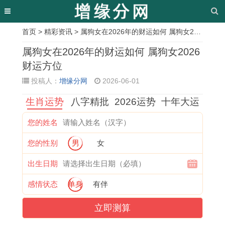
首页
>
精彩资讯
> 属狗女在2026年的财运如何 属狗女2026财运方位
相
属狗女在2026年的财运如何 属狗女2026
关
财运方位
投稿人：
增缘分网
2026-06-01
文
生肖运势
八字精批
2026运势
十年大运
章
2
楼
1
1
属
青
1
2
您的姓名
0
层
9
1
牛
岛
9
0
您的性别
男
女
0
装
8
月
的
1
7
2
1
修
5
黄
2
1
1
3
出生日期
女
怎
年
道
0
月
年
生
感情状态
单身
有伴
属
么
属
捕
2
婚
生
肖
立即测算
蛇
选
牛
捉
6
礼
肖
运