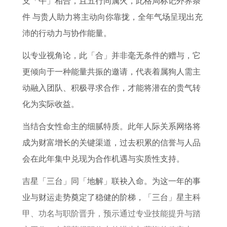
支「午」相合，且五行同属火，此格局标记外界条
蛇
吉
6
势
件 与贵人助力将主动向你靠拢，全年气场呈现出充
女
日
年
与
沛的行动力与协作能量。
2
一
生
运
0
览
宝
程
以专业视角论，此「合」并非毫无条件的赠与，它
2
表
宝
了
更倾向于一种能量共振的邀请，代表着属狗人需主
6
好
解
动融入团队、积极寻求合作，才能将潜在的贵气转
年
不
化为实际收益。
每
好
当结合女性命主的细腻特质。此年人际关系网络将
月
成为财富增长的关键渠道，过去积累的信誉与人品
运
会在此年集中兑现为合作机遇与实质性支持。
势
吉星「三台」同「地解」联袂入命。为这一年的事
业与财运走势奠定了稳健的阶梯，「三台」星主科
甲、功名与职阶晋升，预示通过专业技能提升与踏