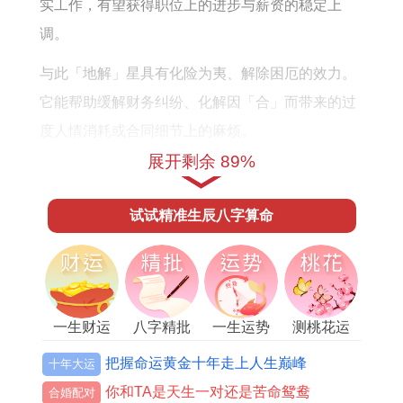
实工作，有望获得职位上的进步与薪资的稳定上
调。
与此「地解」星具有化险为夷、解除困厄的效力。
它能帮助缓解财务纠纷、化解因「合」而带来的过
度人情消耗或合同细节上的麻烦。
展开剩余 89%
但此双星护航之下。仍需警惕凶星群的干扰，尤以
「五鬼」、「官符」为甚，它们分别代表暗处的小
试试精准生辰八字算命
人是非与突如其来的官方文书困扰，在签署重要财
务合同或进行税务规划时务必反复核查细节，避免
因大意而引发不必要的官非或损失。
财运详细认识：正偏财走势与命局辩证
一生财运
八字精批
一生运势
测桃花运
把握命运黄金十年走上人生巅峰
十年大运
流年天干丙火为比肩，此象徵在财运上呈现出鲜明
你和TA是天生一对还是苦命鸳鸯
的双重性。比肩代表同辈、朋友、同事及公开的竞
合婚配对