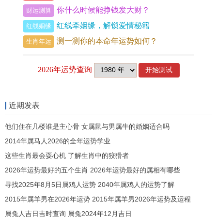
你什么时候能挣钱发大财？
争者。
财运测算
红线牵姻缘，解锁爱情秘籍
红线姻缘
对于原命局（即个人生辰八字）中日元身弱、喜火
测一测你的本命年运势如何？
生肖年运
土相助的属狗女来讲丙火比肩如同雪中送炭，能增
强自身气场的承载力。
这将直接体现为：你更有技能 把握住机遇。通过团
队协作、朋友介绍或与人合伙的方式获得财富，以
近期发表
往「看到钱却赚不到」的乏力感会大幅减轻，正财
他们住在几楼谁是主心骨 女属鼠与男属牛的婚姻适合吗
收入可望因业绩突出而稳步增长。
2014年属马人2026的全年运势学业
但若原命局自身火土过旺（即身强）。此丙火比肩
这些生肖最会耍心机 了解生肖中的狡猾者
则会加剧「比劫夺财」的风险，具体表现为职场竞
2026年运势最好的五个生肖 2026年运势最好的属相有哪些
争白热化、同行恶意竞价、朋友间借贷纠纷，或因
寻找2025年8月5日属鸡人运势 2040年属鸡人的运势了解
好面子而产生的非必要团体消费，带来「财来财
2015年属羊男在2026年运势 2015年属羊男2026年运势及运程
去」难以积聚。
属兔人吉日吉时查询 属兔2024年12月吉日