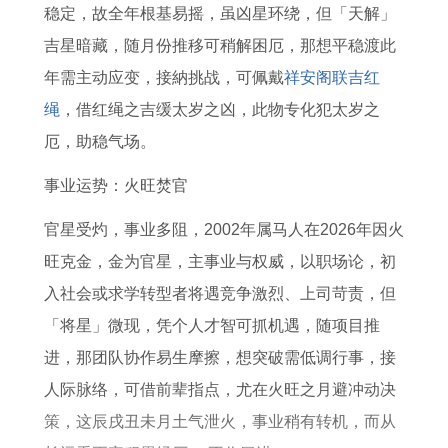
3
解
1
7
的
稳定，故全年根基易摇，虽凶星环绕，但「天解」
年
年
年
攻
吉星暗藏，随月份推移可稍解困厄，那想平稳渡此
属
属
事
略
年需主动应变，接納挑战，可佩戴
祥安阁联吉红
牛
羊
业
绳
，借红绳之吉缓太岁之凶，此物专化犯太岁之
2
2
和
厄，助稳气场。
0
0
财
事业运势：火旺焚官
2
2
运
7
7
怎
官星受灼，事业多阻，2002年属马人在2026年因火
年
年
么
旺克金，金为官星，主事业与权威，以职场论，初
事
运
样
入社会或求学转型者将遇竞争激烈、上司苛责，但
业
势
「将星」微现，凭个人才智可抓机遇，随项目推
和
和
进，那团队协作易生摩擦，想突破需低调行事，接
财
财
人际脉络，可借前辈指点，尤在火旺之月避冲动决
运
运
策，这辰戌丑未月土气泄火，事业稍有转机，而从