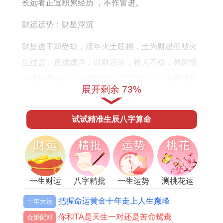
好
怎
长远看正宜积累经历 ，不作冒进。
吗
么
财运运势：财星浮沉
样
财星透干却受劫，流年火土旺相，土为财星但被火
生过甚，反成虚浮，以财运论，收入不稳，易因投
资或消费破财，将理财规划置于首位，但偏财星暗
展开剩余 73%
动，那投机之事需戒，随经济环境波动，想守财则
需紧缩开支，接额外收入渠道，可借技能增值，尤
试试精准生辰八字算命
避免担保借贷，这下半年金水进气，财星略稳，而
从副业中可小获。
健康运势：木衰火炽
一生财运
八字精批
一生运势
测桃花运
木气被焚，健康隐忧，五行中木主肝胆与筋骨，火
把握命运黄金十年走上人生巅峰
十年大运
旺耗木，容易有失眠、焦虑或旧疾复发，以养生
你和TA是天生一对还是苦命鸳鸯
论，需注重作息规律，将运动适度纳入日程，但火
合婚配对