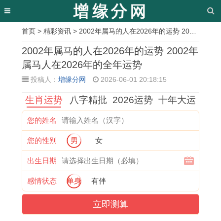
首页
>
精彩资讯
> 2002年属马的人在2026年的运势 2002年属马人在2026年的全年运势
相
2002年属马的人在2026年的运势 2002年
关
属马人在2026年的全年运势
投稿人：
增缘分网
2026-06-01 20:18:15
文
生肖运势
八字精批
2026运势
十年大运
章
1
去
9
农
1
本
属
了
您的姓名
9
考
4
历
9
溪
鼠
解
您的性别
男
女
7
试
年
十
9
1
的
天
3
择
狗
二
1
0
2
秤
出生日期
年
吉
的
月
年
月
0
女
感情状态
单身
有伴
属
日
今
开
属
婚
2
如
立即测算
牛
是
年
光
羊
礼
7
何