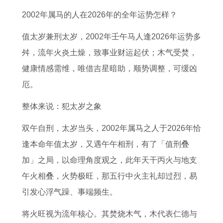
的
什
运
吉
的
吉
年
征
2002年属马的人在2026年的全年运势怎样？
2
么
势
日
2
日
下
服
0
考
指
开
0
查
半
天
值太岁兼刑太岁，2002年壬午马人逢2026年运势多
2
试
南
光
2
询
年
蝎
舛，流年火炎土燥，致事业财运起伏；木气受焚，
7
注
生
最
7
本
运
男
健康情感需维，唯借吉星暗助，顺势调整，可缓凶
年
意
肖
佳
年
溪
势
的
厄。
上
力
狗
时
上
婚
如
心
整体来说：犯太岁之象
半
集
四
辰
半
礼
何
天
双午自刑，太岁当头，2002年属马之人于2026年恰
年
中
月
是
年
费
属
秤
逢本命年值太岁，又遇午午相刑，有了「值刑叠
财
的
健
几
运
用
鼠
女
加」之局，以命理角度观之，此年天干丙火与地支
运
药
康
点
势
人
追
午火相叠，火势极旺，那五行中火主礼却过烈，易
如
运
如
2
天
引发心浮气躁、事端频生。
何
势
何
0
蝎
7
了
9
2
男
将火旺视为流年核心。其焚烧木气，木代表仁德与