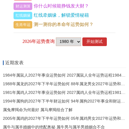
你什么时候能挣钱发大财？
炎土燥，那脾胃也受牵连，随季节交替防腹泻，想
财运测算
红线牵姻缘，解锁爱情秘籍
增强体质，可借中医调理，此年避免高危活动，尽
红线姻缘
测一测你的本命年运势如何？
压力管理，这通过冥想缓解，而从饮食清淡入手。
生肖年运
感情运势：情缘波荡
桃花带刑，情感多舛，午午自刑致情路坎坷，单身
者遇烂桃花，已婚者沟通不畅，以缘分论，人际中
近期发表
易生误解，将耐心作为纽带，但「咸池」星动，那
1984年属鼠人2027年事业运势如何 2027属鼠人全年运势运程1984年出生
短暂邂逅需辨真心，随情绪起伏，想维系关系可借
1988年属龙的2027年下半年运势如何 88年属龙男女2027年运势和财运怎么样
旅行散心，接家庭事务，尤避免翻旧账，这包容为
1981年属鸡人2027年事业运势如何 2027属鸡人全年运势运程1981年出生
贵，而从朋友介入，不作强求。
1994年属狗的2027年下半年财运如何 94年属狗2027年事业和财运怎么样
学业发展：文昌受制
属兔摩羯命为何最好 属马摩羯组合了解
2005年属鸡的2027年下半年运势如何 05年属鸡男女2027年运势和财运怎么样
文昌星暗，学业起伏，火旺克金，金代表文昌与思
属牛与属羊婚姻中的绝配奥秘 属牛男与属羊男婚姻合不合