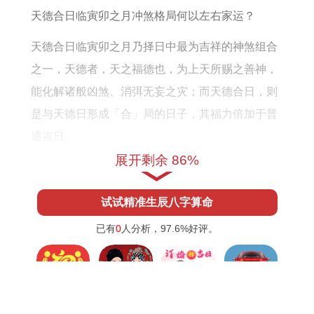
版
运
天德合日临寅卯之月冲煞格局何以左右家运？
势
天德合日临寅卯之月乃择日中最为吉祥的神煞组合
之一，天德者，天之福德也，为上天所赐之善神，
能化解诸般凶煞、消弭无妄之灾；而天德合日，则
是与天德日形成「合」局的日子，其福力倍加于普
通吉日。
展开剩余 86%
以此观2020庚子年三月（农历正月末至二月中）。
正值干支纪年中的己卯月月支为卯，与天德贵人之
试试精准生辰八字算命
方位形成巧妙呼应，将目光聚焦于2020年3月1日-
已有
0
人分析，
97.6%
好评。
这一天是农历二月初八，干支为癸卯日，值神为朱
雀，建除十二神为「除日」，冲鸡（丁酉）煞西。
但须注意的是朱雀虽列于十二值神。却非六黄道之
属，加之「除日」仅属小吉，虽宜入宅移徙，然吉
搬家吉日
结婚吉日
订婚吉日
提车吉日