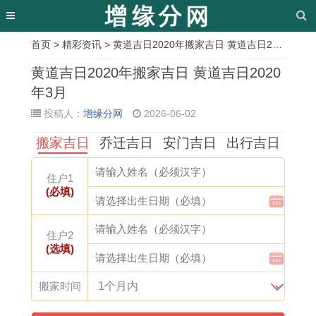
首页
>
精彩资讯
> 黄道吉日2020年搬家吉日 黄道吉日2020年3月
相
黄道吉日2020年搬家吉日 黄道吉日2020
关
年3月
投稿人：
增缘分网
2026-06-02
文
搬家吉日
乔迁吉日
安门吉日
出行吉日
章
9
2
十
1
2
家
2
1
住户1
5
0
二
9
0
庭
0
9
(必填)
年
0
生
9
2
画
0
6
属
7
肖
4
6
挂
2
0
住户2
(选填)
猪
年
各
年
年
小
年
年
男
属
自
属
属
窍
属
属
搬家时间
2
猪
的
狗
蛇
门
马
鼠