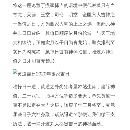
0
7
1
属
颜
饰
2
年
将这一理论置于搬家择吉的语境中便代表着只有当
2
年
2
狗
色
灵
年
属
青龙，天德、玉堂，司命、明堂，金匮六大吉神之
6
属
生
男
和
感
属
鼠
一当值之日，方为搬家入宅的上上之选，但此六神
年
猪
肖
在
饰
马
人
并非日日皆临，其值日顺序依月份轮转，与天干地
运
男
运
2
品
人
2
支相缠绕，正如寅月以子日为青龙始，顺次排列至
势
2
势
0
在
0
亥日为勾陈终，虽每日皆有神煞临值，唯这六神所
0
解
2
2
2
值之日才能百无禁忌。
2
读
6
0
6
6
年
2
年
年
的
6
每
唯择日一道，黄道之外尚须考量冲煞生肖，建除神
运
运
年
月
值、二十八宿，胎神方位等诸多要素，单凭黄道一
势
势
的
运
隅不足以定夺大吉之辰，随庚子年三月将至，究竟
完
全
势
哪些日子六神齐聚，诸煞退避？那便让我们循干支
整
年
历法，逐一揭开这九大移徙吉日的神秘面纱。