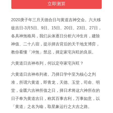
0
男
运
男
男
分
的
人
立即测算
2
2
势
在
的
享
人
2
6
0
介
2
运
属
在
0
2020庚子年三月天德合日与黄道吉神交会。六大移
全
2
绍
0
气
鼠
2
2
徙吉日-3月5日、9日、15日、20日、23日、27日，
年
6
2
2
2
老
0
6
各具神煞格局，我们从体逐日分析六冲生肖，建除
运
年
0
6
0
公
2
运
神值、二十八宿，提示择吉背后的天干地支博弈，
势
的
2
年
2
配
6
势
教你看懂「冲煞」禁忌，择定家宅兴旺的良辰。
9
每
0
运
6
属
年
详
六黄道日吉神布列，何以定夺家宅兴旺？
5
月
年
势
年
马
的
解
年
运
1
1
属
老
运
书
六黄道日吉神布列者。乃择日学中至为核心之判
属
程
2
9
蛇
婆
势
1
准，所谓六黄道，即青龙，天德、玉堂，司命、明
猪
2
月
9
的
家
2
9
堂，金匮六吉神所值之日，择日术将这六神所在的
男
0
9
4
幸
庭
0
6
日子奉为黄道吉日，称其百事吉利，万事如意，以
2
0
日
年
运
装
0
0
「黄道」之名为喻，取星象运行之大吉之路。