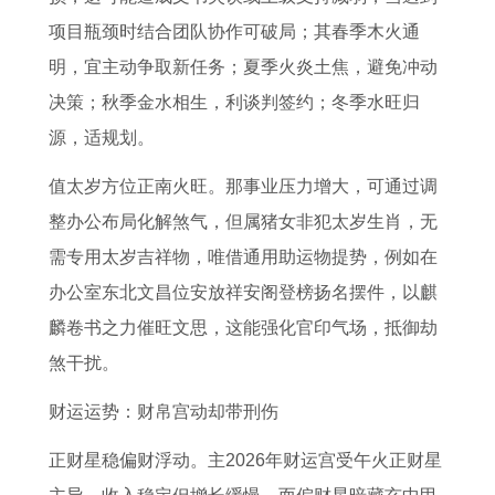
势
项目瓶颈时结合团队协作可破局；其春季木火通
明，宜主动争取新任务；夏季火炎土焦，避免冲动
决策；秋季金水相生，利谈判签约；冬季水旺归
源，适规划。
值太岁方位正南火旺。那事业压力增大，可通过调
整办公布局化解煞气，但属猪女非犯太岁生肖，无
需专用太岁吉祥物，唯借通用助运物提势，例如在
办公室东北文昌位安放祥安阁登榜扬名摆件，以麒
麟卷书之力催旺文思，这能强化官印气场，抵御劫
煞干扰。
财运运势：财帛宫动却带刑伤
正财星稳偏财浮动。主2026年财运宫受午火正财星