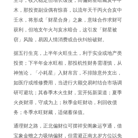
主导，收入稳定但增长缓慢，而偏财星暗藏亥中甲
木，那投资副业偶有惊喜，以流年天干丙火合亥中
壬水，将形成「财星合身」之象，意味合作求财可
获利，但地支午火与亥水暗合，这引发「财星被
窃」风险，易因人情消费或合伙纠纷破财。
据五行生克，上半年火旺生土，利于实业或地产类
投资；下半年金水旺相，那投机性财务需谨慎，从
神煞论，「小耗星」入财帛宫，不排除意外支出，
如医疗或维修费用，当进行大额交易时结合市场调
研可避坑；其春季木火生财，宜开拓新渠道；夏季
火炎财滞，守成为上；秋季金旺财动，利回收债
务；冬季水旺财藏，适储蓄保值。
通理财之路，正北偏财位可摆祥安阁象运亨通，借
宝象金蟾之力吸纳偏财，但需避正南太岁方位以免