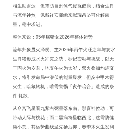
1
男
2
么
的
值
高
2
相生助财运，但需防自刑煞气侵扰健康，结合生肖
2
的
0
百
2
数
考
0
与流年神煞，佩戴祥安阁蟾来献瑞吊坠可化解凶
运
运
2
死
0
群
运
2
星，稳中求进。
势
势
6
一
2
魔
势
6
整体来说：95年属猪女2026年整体运势
属
2
年
生
6
乱
怎
年
鸡
0
的
是
年
舞
么
运
流年卦象显火泽睽。主2026年丙午火旺之年与亥水
2
2
全
什
运
打
样
势
生肖猪形成水火冲克之势，标记变动与挑战，以天
0
6
年
么
势
一
2
1
干丙火为岁君，地支午火为太岁，双火叠加灼烧亥
2
年
命
生
如
个
0
9
水，将引发命局中潜伏的能量爆发，但亥中甲木得
2
属
运
肖
何
准
2
5
火生，暗藏转机，唯需警惕「亥午暗合」造成的条
年
鸡
如
2
确
6
2
件 耗散。
的
男
何
0
动
年
年
从命宫飞星看九紫右弼星落东南。那喜神位动，可
运
性
1
0
物
属
属
带动人际与桃花；而二黑病符星临西北，这需防健
势
的
9
4
鼠
龙
康小恙，其运势曲线呈先扬后抑，春季木火生发利