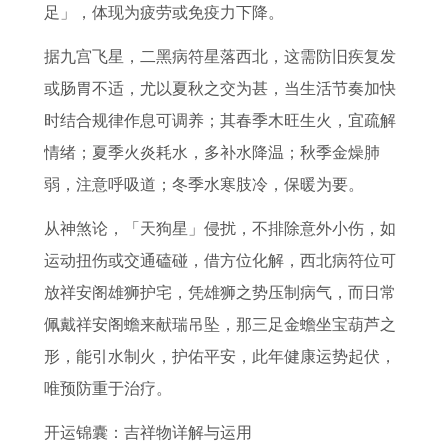
足」，体现为疲劳或免疫力下降。
据九宫飞星，二黑病符星落西北，这需防旧疾复发
或肠胃不适，尤以夏秋之交为甚，当生活节奏加快
时结合规律作息可调养；其春季木旺生火，宜疏解
情绪；夏季火炎耗水，多补水降温；秋季金燥肺
弱，注意呼吸道；冬季水寒肢冷，保暖为要。
从神煞论，「天狗星」侵扰，不排除意外小伤，如
运动扭伤或交通磕碰，借方位化解，西北病符位可
放祥安阁雄狮护宅，凭雄狮之势压制病气，而日常
佩戴祥安阁蟾来献瑞吊坠，那三足金蟾坐宝葫芦之
形，能引水制火，护佑平安，此年健康运势起伏，
唯预防重于治疗。
开运锦囊：吉祥物详解与运用