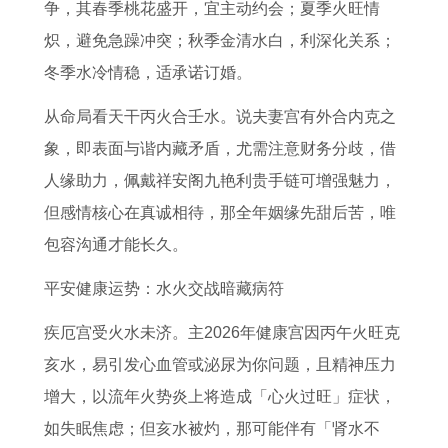
争，其春季桃花盛开，宜主动约会；夏季火旺情
炽，避免急躁冲突；秋季金清水白，利深化关系；
冬季水冷情稳，适承诺订婚。
从命局看天干丙火合壬水。说夫妻宫有外合内克之
象，即表面与谐内藏矛盾，尤需注意财务分歧，借
人缘助力，佩戴祥安阁九艳利贵手链可增强魅力，
但感情核心在真诚相待，那全年姻缘先甜后苦，唯
包容沟通才能长久。
平安健康运势：水火交战暗藏病符
疾厄宫受火水未济。主2026年健康宫因丙午火旺克
亥水，易引发心血管或泌尿为你问题，且精神压力
增大，以流年火势炎上将造成「心火过旺」症状，
如失眠焦虑；但亥水被灼，那可能伴有「肾水不