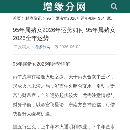
首页
>
精彩资讯
> 95年属猪女2026年运势如何 95年属猪女2026全年运势
相
95年属猪女2026年运势如何 95年属猪女
关
2026全年运势
投稿人：
增缘分网
2026-06-02
文
章
95年属猪女2026年运势详解
属
2
1
百
2
群
属
1
鸡
0
9
死
0
魔
猪
9
丙午流年亥猪逢火旺之岁。天干丙火合亥中壬水，
2
2
9
一
0
乱
2
5
形成火水未济之局，岁支午火暗合亥水，引动夫妻
0
6
3
生
4
舞
0
2
宫与财帛宫，全年运势起伏较大，尤需注意情感与
2
年
属
是
年
打
2
年
财务平衡，以命宫飞星论，东南方喜神位临，可借
6
属
鸡
指
属
一
6
龙
势提升人缘与机遇。
年
鸡
在
什
猴
和
年
人
据五行生克，上半年木火通明利事业，下半年金水