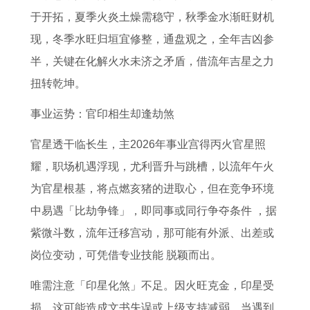
全
9
年
高
人
于开拓，夏季火炎土燥需稳守，秋季金水渐旺财机
年
3
属
考
2
现，冬季水旺归垣宜修整，通盘观之，全年吉凶参
运
年
猴
0
半，关键在化解火水未济之矛盾，借流年吉星之力
势
属
的
2
扭转乾坤。
鸡
2
6
在
0
全
事业运势：官印相生却逢劫煞
2
2
年
官星透干临长生，主2026年事业宫得丙火官星照
0
6
运
耀，职场机遇浮现，尤利晋升与跳槽，以流年午火
2
全
势
为官星根基，将点燃亥猪的进取心，但在竞争环境
6
年
中易遇「比劫争锋」，即同事或同行争夺条件 ，据
年
运
紫微斗数，流年迁移宫动，那可能有外派、出差或
全
势
岗位变动，可凭借专业技能 脱颖而出。
年
唯需注意「印星化煞」不足。因火旺克金，印星受
运
损，这可能造成文书失误或上级支持减弱，当遇到