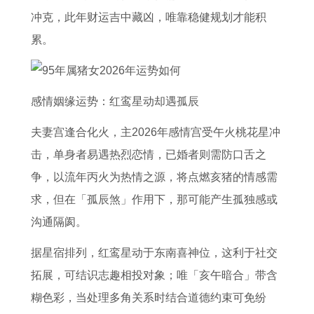
冲克，此年财运吉中藏凶，唯靠稳健规划才能积
累。
感情姻缘运势：红鸾星动却遇孤辰
夫妻宫逢合化火，主2026年感情宫受午火桃花星冲
击，单身者易遇热烈恋情，已婚者则需防口舌之
争，以流年丙火为热情之源，将点燃亥猪的情感需
求，但在「孤辰煞」作用下，那可能产生孤独感或
沟通隔阂。
据星宿排列，红鸾星动于东南喜神位，这利于社交
拓展，可结识志趣相投对象；唯「亥午暗合」带含
糊色彩，当处理多角关系时结合道德约束可免纷