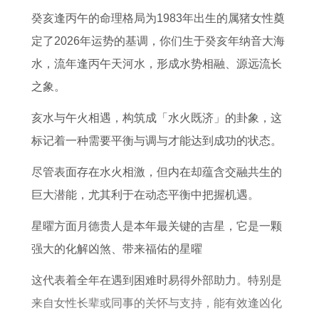
和
否
在
男
癸亥逢丙午的命理格局为1983年出生的属猪女性奠
财
相
2
晚
定了2026年运势的基调，你们生于癸亥年纳音大海
运
克
0
年
水，流年逢丙午天河水，形成水势相融、源远流长
怎
2
运
之象。
么
6
势
样
年
亥水与午火相遇，构筑成「水火既济」的卦象，这
运
标记着一种需要平衡与调与才能达到成功的状态。
势
尽管表面存在水火相激，但内在却蕴含交融共生的
巨大潜能，尤其利于在动态平衡中把握机遇。
星曜方面月德贵人是本年最关键的吉星，它是一颗
强大的化解凶煞、带来福佑的星曜
这代表着全年在遇到困难时易得外部助力。特别是
来自女性长辈或同事的关怀与支持，能有效逢凶化