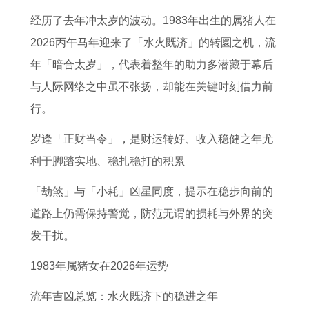
格
男
样
相
2
猪
男
的
经历了去年冲太岁的波动。1983年出生的属猪人在
模
运
吗
克
0
吗
的
人
2026丙午马年迎来了「水火既济」的转圜之机，流
板
势
为
了
2
2
一
的
年「暗合太岁」，代表着整年的助力多潜藏于幕后
本
2
什
解
6
0
生
全
与人际网络之中虽不张扬，却能在关键时刻借力前
命
0
么
属
年
2
运
年
行。
年
2
大
猪
运
5
程
运
可
6
吉
女
势
纳
2
势
岁逢「正财当令」，是财运转好、收入稳健之年尤
以
年
日
与
如
畜
0
如
利于脚踏实地、稳扎稳打的积累
扫
属
小
属
何
吉
1
何
「劫煞」与「小耗」凶星同度，提示在稳步向前的
墓
鼠
吉
猪
日
3
6
道路上仍需保持警觉，防范无谓的损耗与外界的突
吗
男
日
男
年
1
发干扰。
的
哪
婚
属
年
1983年属猪女在2026年运势
运
个
姻
蛇
属
势
好
是
男
牛
流年吉凶总览：水火既济下的稳进之年