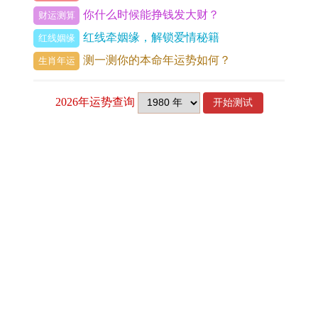
你什么时候能挣钱发大财？
财运测算
与谐与助力，今年特别容易获得上司，尤其是女性
红线牵姻缘，解锁爱情秘籍
红线姻缘
领导的赏识与提携，或在关键时刻得到同事、合作
测一测你的本命年运势如何？
生肖年运
伙伴的实质性帮助。
对于从事教育、咨询、文化艺术、人力条件 等需要
沟通与协调的行业尤为有利。
午火正财当令的同时也代表着竞争压力的存在。劫
近期发表
煞星提示，在争取项目或职位时可能遇到强有力的
今日运势指数解读及作用 2821年属羊人全年运势
竞争对手，或项目推进中突发变故。
2023年属牛人年龄查询及幸运数字解读
步骤上宜「以柔克刚」。避免正面硬碰硬的冲突，
有冲突吗 家人属相如何冲突
将精力集中于提升专业技能 、完善方法细节，并善
1995年属猪女2026年运势及运程 1995年属猪女2026年婚姻怎么样
于借助团队与贵人的力量，是脱颖而出的关键，对
2026年男蛇运势运程 2026年属蛇人2026运势详解书
含义了解及生肖对应 属于水肖的生肖浅谈
于有换工作或创业打算的属猪女性，下半年特别是
属兔男2026年的财运 属兔男2026年运势和财运怎么样
农历八月（酉月）后，运势更为明朗，机遇也更靠