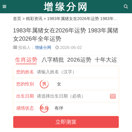
首页
>
精彩资讯
> 1983年属猪女在2026年运势 1983年属猪女2026年全年运势
相
1983年属猪女在2026年运势 1983年属猪
关
女2026年全年运势
投稿人：
增缘分网
2026-06-02
文
生肖运势
八字精批
2026运势
十年大运
章
扫
2
大
属
2
纳
2
2
您的姓名
墓
0
吉
马
0
畜
0
0
您的性别
男
女
吉
2
日
与
0
吉
1
2
日
6
和
属
3
日
3
6
出生日期
查
年
吉
猪
属
可
年
年
感情状态
单身
有伴
询
属
日
婚
羊
以
属
属
立即测算
表
鼠
一
姻
女
杀
蛇
牛