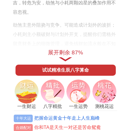
吉，转危为安，劫煞与小耗两颗凶星的叠加作用不
容忽视。
劫煞主意外阻挠与竞争。可能造成计划外的波折；
小耗则主小额破财与计划外开支，提醒你们需格外
留意财务上的细微管理，避免钱财如流水般在不知
展开剩余 87%
不觉中消耗。
整体来讲2026年并非大开大合之年而是「暗合太
试试精准生辰八字算命
岁」。重视厚积薄发，机遇往往隐藏在幕后、合作
关系或长期积累的人脉之中不宜强求出头，以稳健
与低调的姿态推进各项事务，反而能收获更为扎实
的成果。
一生财运
八字精批
一生运势
测桃花运
事业运势：月德照拂，以柔克刚
把握命运黄金十年走上人生巅峰
十年大运
你和TA是天生一对还是苦命鸳鸯
合婚配对
事业宫得月德吉星高照。为你们的工作环境带来了