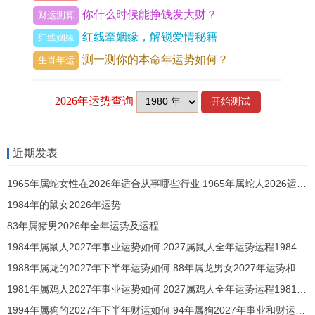
果被夺，地支午火偏财受害，暗示不宜涉足高风险
你什么时候能挣钱发大财？
财运测算
行业，避免担保借贷，否则「比劫夺财」现象可能
红线牵姻缘，解锁爱情秘籍
红线姻缘
加剧财务纠纷。
测一测你的本命年运势如何？
生肖年运
3.怎样提升事业运与职场稳定性？
调与五行以火土为用。日常可多接触红色、黄色元
素增强气场，命理建议专注技术型岗位，借印星之
近期发表
力深化专业，同时规避正南太岁方位办公，若需化
解人际矛盾，可佩戴祥安阁九艳利贵手链，以增强
1965年属蛇女性在2026年适合从事哪些行业 1965年属蛇人2026运势详解书
1984年的鼠女2026年运势
沟通与谐度。
83年属猪男2026年全年运势及运程
三、财运运势分析：正财与偏财有何趋势？
1984年属鼠人2027年事业运势如何 2027属鼠人全年运势运程1984年出生
1.正财收入是否稳定增长？
1988年属龙的2027年下半年运势如何 88年属龙男女2027年运势和财运怎么样
1981年属鸡人2027年事业运势如何 2027属鸡人全年运势运程1981年出生
流年正印坐偏财，正财源自主业努力，春夏两季工
1994年属狗的2027年下半年财运如何 94年属狗2027年事业和财运怎么样