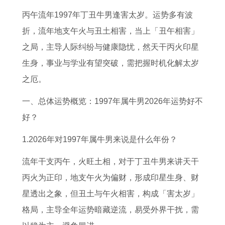
读
的
运
人
的
影
人
人
丙午流年1997年丁丑牛男逢害太岁。运势多有波
每
2
势
2
2
响
2
2
折，流年地支午火与丑土相害，当上「丑午相害」
日
0
详
0
0
运
0
0
之局，主导人际纠纷与健康隐忧，然天干丙火印星
生
2
解
2
2
气
2
2
生身，事业与学业有望突破，需把握时机化解太岁
肖
7
属
7
7
吗
7
7
之厄。
运
年
马
年
年
属
年
年
程
上
2
事
上
狗
财
感
一、总体运势概览：1997年属牛男2026年运势好不
运
半
0
业
半
的
运
情
好？
势
年
2
运
年
人
怎
运
1.2026年对1997年属牛男来说是什么年份？
查
运
3
势
运
为
么
势
流年干支丙午，火旺土相，对于丁丑牛男来讲天干
询
势
年
如
势
何
样
如
丙火为正印，地支午火为偏财，形成印星生身、财
如
全
何
如
不
1
何
星透出之象，但丑土与午火相害，构成「害太岁」
何
年
2
何
宜
9
属
格局，主导全年运势暗藏逆流，易受外界干扰，需
6
运
0
9
吃
6
猴