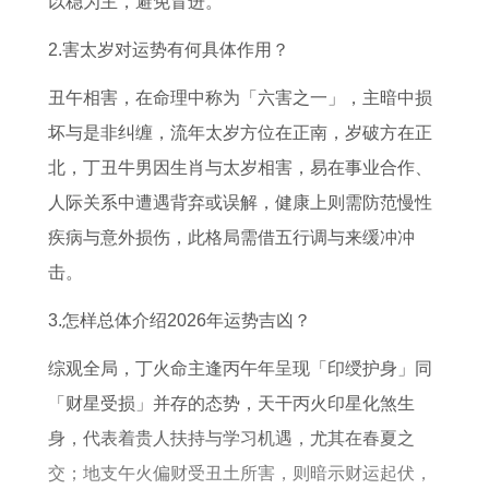
以稳为主，避免冒进。
1
势
2
5
牛
9
2
年
了
7
年
肉
年
0
2.害太岁对运势有何具体作用？
属
解
属
属
属
0
丑午相害，在命理中称为「六害之一」，主暗中损
牛
龙
猪
鸡
4
坏与是非纠缠，流年太岁方位在正南，岁破方在正
2
人
2
人
年
北，丁丑牛男因生肖与太岁相害，易在事业合作、
0
全
0
2
出
人际关系中遭遇背弃或误解，健康上则需防范慢性
2
年
2
0
生
疾病与意外损伤，此格局需借五行调与来缓冲冲
7
运
7
2
的
击。
年
势
年
7
人
运
运
运
年
2
3.怎样总体介绍2026年运势吉凶？
势
程
势
偏
0
综观全局，丁火命主逢丙午年呈现「印绶护身」同
和
1
和
财
2
「财星受损」并存的态势，天干丙火印星化煞生
财
9
财
运
7
身，代表着贵人扶持与学习机遇，尤其在春夏之
运
7
运
投
年
交；地支午火偏财受丑土所害，则暗示财运起伏，