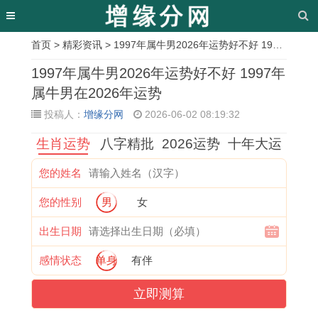
首页
>
精彩资讯
> 1997年属牛男2026年运势好不好 1997年属牛男在2026年运势
相
1997年属牛男2026年运势好不好 1997年
关
属牛男在2026年运势
投稿人：
增缘分网
2026-06-02 08:19:32
文
生肖运势
八字精批
2026运势
十年大运
章
每
1
2
1
1
属
1
2
您的姓名
日
9
0
9
9
狗
9
0
您的性别
男
女
生
6
2
7
9
的
6
0
肖
1
3
6
5
吃
9
4
出生日期
运
年
年
年
年
牛
年
年
感情状态
单身
有伴
势
属
属
属
属
肉
属
属
立即测算
解
牛
马
龙
猪
会
鸡
猴