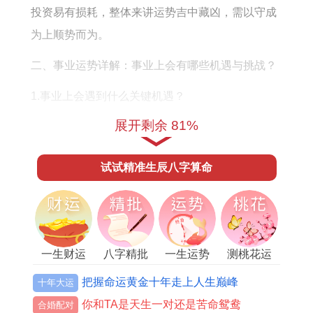
怎
6
男
资
全
投资易有损耗，整体来讲运势吉中藏凶，需以守成
么
年
女
方
年
为上顺势而为。
样
出
向
运
二、事业运势详解：事业上会有哪些机遇与挑战？
生
势
运
1.事业上会遇到什么关键机遇？
程
展开剩余 81%
流月遇「食神生财」之机。尤其在农历三月与八月
丁丑牛男职场中易得项目主导权或跨领域合作机
试试精准生辰八字算命
遇，正印星透出，标记上级认可或证书考核顺利，
适合进修技能、考取资质，可借「文昌位」东北方
摆放
祥安阁登榜扬名
摆件，增强思维清晰度。
2.有哪些潜在挑战需要避免？
一生财运
八字精批
一生运势
测桃花运
害太岁引发「官杀混杂」。工作中易遇权责模糊或
把握命运黄金十年走上人生巅峰
十年大运
同事竞争，农历六月与十一月需防小人作祟造成成
你和TA是天生一对还是苦命鸳鸯
合婚配对