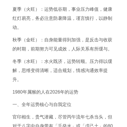
夏季（火旺）：运势低谷期，事业压力峰值，健康
红灯易亮，务必注意防暑降温，谨言慎行，以静制
动。
秋季（金旺）：自身能量得到加强，是反击与收获
的时期，前期努力可见成效，人际关系有所缓与。
冬季（水旺）：水火既济，运势转顺。压力得以缓
解，思维变得清晰，适合规划，情感沟通效率提
升。
1980年属猴的人在2026年的运势
一、全年运势核心与自我定位
官印相生，贵气潜藏，尽管丙午流年七杀当头，但
对于八字中自身带有「壬癸水」或「戊己土」的80