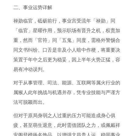
9
6
6
及
二、事业运势详解
月
运
9
运
1
势
年
程
禄勋临官，砥砺前行，事业宫受流年「禄勋」同
0
属
「临官」星曜作用，预示职场有晋升之机，权责加
日
鸡
重，然而「官符」同「五鬼」同度，需格外警惕合
人
同文书纠纷、口舌是非及小人暗中作梗，将重要决
在
策置于年中之后更为稳妥，因上半年火势正猛，容
2
易有冲动误判。
0
对于从事管理、司法、能源、互联网等属火行业的
2
属猴人此年挑战与机遇并存，凭专业技能与严谨方
6
法可脱颖而出。
年
但对于原局身弱之人过重的压力可能造成身心俱
下
疲，甚至萌生退意，此时需借团队之力，或佩戴祥
半
安阁登榜扬名饰品，以增强文昌贵人运，稳固事业