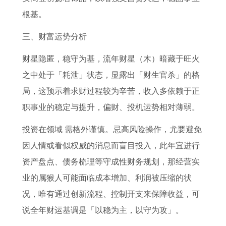
年
根基。
的
运
三、财富运势分析
程
财星隐匿，稳守为基，流年财星（木）暗藏于旺火
之中处于「耗泄」状态，显露出「财生官杀」的格
局，这预示着求财过程较为辛苦，收入多依赖于正
职事业的稳定与提升，偏财、投机运势相对薄弱。
投资在领域 需格外谨慎。忌高风险操作，尤要避免
因人情或看似权威的消息而盲目投入，此年宜进行
资产盘点、债务梳理等守成性财务规划，那经营实
业的属猴人可能面临成本增加、利润被压缩的状
况，唯有通过创新流程、控制开支来保障收益，可
说全年财运基调是「以稳为主，以守为攻」。