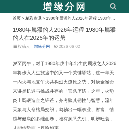
首页
>
精彩资讯
> 1980年属猴的人2026年运程 1980年属猴的人在2026年的运势
相
1980年属猴的人2026年运程 1980年属猴
关
的人在2026年的运势
投稿人：
增缘分网
2026-06-02
文
章
岁至丙午，对于1980年庚申年出生的属猴之人2026
倾
教
1
白
1
六
7
2
年将步入人生旅途中的又一个关键驿站，这一年天
吐
师
9
头
9
月
4
0
干丙火与地支午火共构烈火燎原之势，对庚金猴命
衷
节
9
肉
6
六
年
0
来讲是机遇与挑战并存的「官杀历练」之年，火势
肠
为
2
打
9
是
属
4
炎上既锻造金之锋芒，亦考验其韧性与智慧，流年
打
什
属
一
年
什
虎
年
天象与人命格局交织，勾勒出一幅事业、财富、情
一
么
猴
生
属
么
人
属
感与健康的多维画卷，唯有洞悉先机，明辨旺衰，
动
定
男
肖
鸡
日
婚
猴
才能借势而上履险如夷。