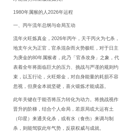
物
的
明
白
人
子
姻
在
生
9
年
头
在
六
运
2
1980年属猴的人2026年运程
肖
月
运
少
2
月
势
0
一、丙午流年总纲与命局互动
倾
1
势
年
0
为
7
2
流年火旺炼真金，2026年丙午，天干丙火为七杀，
吐
0
1
打
2
什
4
6
地支午火为正官，官杀混杂而火势极旺，对于日主
衷
号
9
一
6
么
年
年
为庚金的80年属猴者，此乃「官杀攻身」之象，代
肠
教
9
生
年
雨
属
运
表着全年将面临巨大的压力、挑战与严谨的规则约
打
师
2
肖
全
水
虎
势
束，以五行论，火旺熔金，对自身能量的耗损不容
一
节
属
年
多
2
如
忽视，但庚金本就坚硬，喜火锻炼才能成器。
正
为
猴
的
0
何
确
什
男
运
2
此年关键在于能否将压力转化为动力。将挑战视作
生
么
2
程
6
晋升的阶梯，结合个人命局，若原局或大运有土
肖
定
0
1
运
（印星）来通关化杀，或有水（食伤）来调与制
在
2
9
势
杀，则能驾驭此年气势，反获权威与成就。