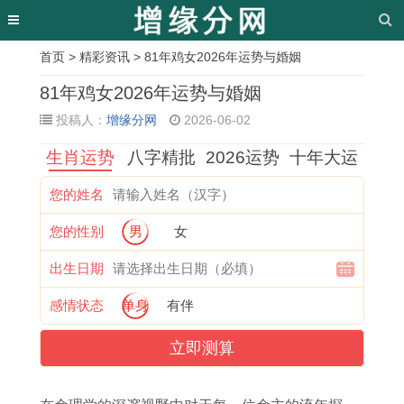
首页
>
精彩资讯
> 81年鸡女2026年运势与婚姻
相
81年鸡女2026年运势与婚姻
关
投稿人：
增缘分网
2026-06-02
文
生肖运势
八字精批
2026运势
十年大运
章
您的姓名
兔
1
属
寻
1
1
属
1
您的性别
男
女
年
9
鸡
找
9
9
猪
9
1
6
人
羊
8
8
男
8
出生日期
0
0
2
女
0
8
最
3
感情状态
单身
有伴
月
年
0
与
年
年
佳
年
立即测算
运
鼠
2
男
的
属
配
生
程
人
6
子
猴
龙
偶
肖