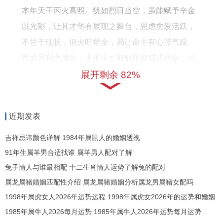
如
势
本年天干丙火高照。犹如烈日当空，虽能赋予辛金
何
运
以光彩，让其才华有展现之舞台，思虑愈发活跃，
程
不甘于现状，但火旺熔金，易让命主有心浮气躁、
言辞犀利之倾向，无形中可能触犯权威或伴侣，引
发冲突。
展开剩余 82%
地支午火，是其七杀，亦为「桃花」，进入午火太
岁之地，代表着将迎来强烈的外在压力、事业机
近期发表
遇，以及复杂的人际情感纠葛，更为关键者，午午
吉祥忌讳颜色详解 1984年属鼠人的婚姻透视
自刑，即流年地支与命局中可能已有的午火（或作
91年生属羊男合适找谁 属羊男人配对了解
为日支夫妻宫）形成伏吟自刑。
兔子情人与谁最相配 十二生肖情人运势了解兔的配对
伏吟主重复、纠缠、旧事重提。自刑则主自我纠
属龙属猪婚姻匹配性介绍 属龙属猪婚姻分析属龙男属猪女配吗
结、内心煎熬，此双重作用之下，本年运程的基调
1998年属虎女人2026年运势运程 1998年属虎女2026年的运势和婚姻
1985年属牛人2026每月运势 1985年属牛人2026年运势每月运势
便注定是：外在看似机遇纷呈，风光无限，内里却