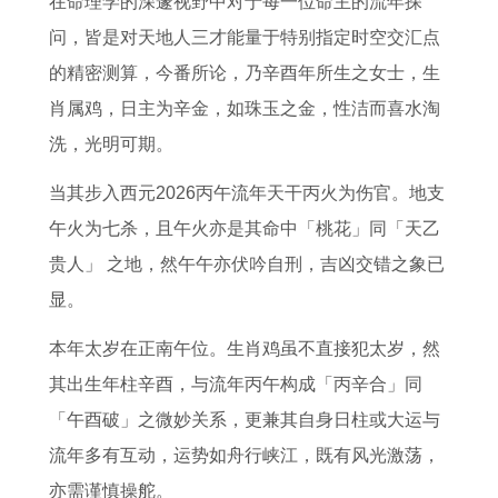
在命理学的深邃视野中对于每一位命主的流年探
分
2
年
的
在
人
生
猪
问，皆是对天地人三才能量于特别指定时空交汇点
析
0
运
命
2
2
肖
2
的精密测算，今番所论，乃辛酉年所生之女士，生
属
2
势
运
0
0
分
0
肖属鸡，日主为辛金，如珠玉之金，性洁而喜水淘
兔
6
如
走
2
2
析
2
洗，光明可期。
1
年
何
向
6
6
属
6
0
运
呢
属
年
年
猪
年
当其步入西元2026丙午流年天干丙火为伤官。地支
月
势
2
羊
的
全
男
运
午火为七杀，且午火亦是其命中「桃花」同「天乙
运
1
0
女
运
年
婚
势
贵人」 之地，然午午亦伏吟自刑，吉凶交错之象已
势
9
2
与
气
运
姻
完
显。
详
7
6
属
怎
势
如
整
本年太岁在正南午位。生肖鸡虽不直接犯太岁，然
解
2
年
男
么
详
何
版
其出生年柱辛酉，与流年丙午构成「丙辛合」同
年
属
明
样
解
了
「午酉破」之微妙关系，更兼其自身日柱或大运与
属
鸡
日
1
1
解
流年多有互动，运势如舟行峡江，既有风光激荡，
鼠
最
运
9
9
亦需谨慎操舵。