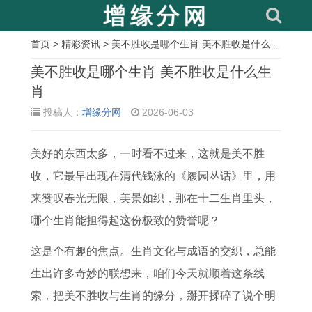
首页
>
精彩资讯
> 美不胜收是哪个生肖 美不胜收是什么生肖
相
美不胜收是哪个生肖 美不胜收是什么生
关
肖
投稿人：
增缘分网
2026-06-03
文
章
美好的东西太多，一时看不过来，这就是美不胜
2
2
属
2
1
女
1
1
收，它最早出现在清代钱泳的《履园丛话》里，用
0
0
鸡
0
9
性
9
9
来赞叹春光无限，美景如织，那在十二生肖里头，
2
1
办
2
9
星
9
8
哪个生肖能担得起这份极致的赞誉呢？
6
4
公
6
4
座
3
8
年
年
桌
年
年
下
年
年
这是个有趣的焦点。生肖文化与成语的交织，总能
属
马
旺
2
出
周
的
属
生出许多奇妙的联想来，咱们今天就顺着这条线
马
男
事
0
生
運
鸡
龙
索，把美不胜收与生肖的缘分，掰开揉碎了说个明