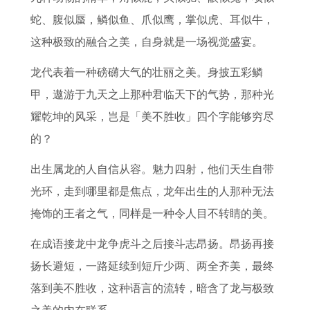
何
6
蛇、腹似蜃，鳞似鱼、爪似鹰，掌似虎、耳似牛，
全
这种极致的融合之美，自身就是一场视觉盛宴。
年
运
龙代表着一种磅礴大气的壮丽之美。身披五彩鳞
势
甲，遨游于九天之上那种君临天下的气势，那种光
耀乾坤的风采，岂是「美不胜收」四个字能够穷尽
的？
出生属龙的人自信从容。魅力四射，他们天生自带
光环，走到哪里都是焦点，龙年出生的人那种无法
掩饰的王者之气，同样是一种令人目不转睛的美。
在成语接龙中龙争虎斗之后接斗志昂扬。昂扬再接
扬长避短，一路延续到短斤少两、两全齐美，最终
落到美不胜收，这种语言的流转，暗含了龙与极致