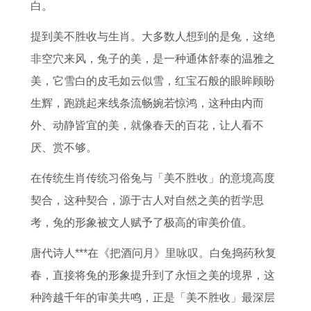
的
2
业
0
属
勢
2
人
白。
贵
0
布
0
狗
十
月
2
提到美不胜收与生肖。大多数人想到的是兔，这绝
人
2
局
年
2
二
的
0
非空穴来风，兔子的美，是一种通体舒泰的温雅之
是
6
指
出
0
星
鸡
2
美，它雪白的皮毛如云似雪，红宝石般的眼眸顾盼
属
年
南
生
2
座
1
6
生辉，跑跳起来线条流畅婉若惊鸿，这种由内而
狗
运
2
的
6
女
9
全
外、动静皆宜的美，就像春天的百花，让人看不
的
势
0
属
年
性
9
年
厌、赏不够。
吗
2
1
龙
下
下
3
运
在传统生肖传统习俗兔与「美不胜收」的意境高度
2
0
8
男
半
周
年
势
契合，这种契合，源于古人对自然之美的哲学思
0
1
属
性
年
运
2
8
考，兔的形象被文人赋予了极高的审美价值。
2
4
鸡
运
运
势
月
8
6
年
办
势
势
预
的
年
唐代诗人***在《把酒问月》里咏叹。白兔捣药秋复
年
马
公
2
详
测
鸡
的
春，直接将兔的形象提升到了永恒之美的境界，这
属
男
桌
0
解
是
龙
种跨越千年的审美共鸣，正是「美不胜收」最深层