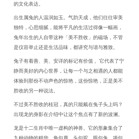
马
人
风
0
书
什
2
的文化表达。
的
2
水
0
1
么
0
出生属兔的人温润如玉。气韵天成，他们往往审美
贵
0
布
年
9
鸡
2
独特，心思细腻，能将平凡的生活过得像一幅画，
人
2
局
属
9
6
兔年出生的人自带这种「美不胜收」的磁场，不管
什
6
龙
4
年
是仪容举止还是生活品味，都讲究与谐与雅致。
么
全
男
年
运
属
年
2
出
势
兔子有着善、美、安详的标记有价值 。它代表了宁
相
运
0
生
静而美好的内心世界，让每一个与之相遇的人都能
势
2
属
体验到那份不动声色的惊艳，这份惊艳，正是美不
6
狗
胜收的另一种说法。
年
人
不过美不胜收的桂冠，真的只能戴在兔子头上吗？
运
2
出现龙的身影在介绍中让这个焦点有了新的波澜。
势
0
龙是十二生肖中唯一虚构的神兽。它的形象集合了
如
2
九种动物的精华，角似鹿，头似驼、眼似兔，项似