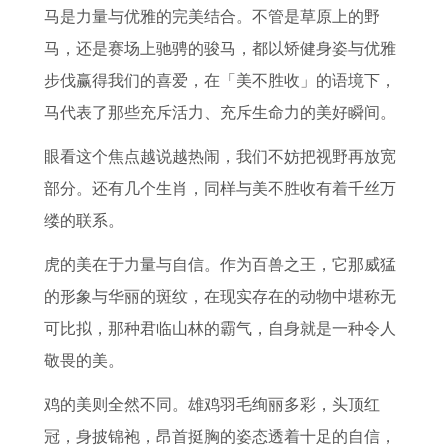
马是力量与优雅的完美结合。不管是草原上的野
马，还是赛场上驰骋的骏马，都以矫健身姿与优雅
步伐赢得我们的喜爱，在「美不胜收」的语境下，
马代表了那些充斥活力、充斥生命力的美好瞬间。
眼看这个焦点越说越热闹，我们不妨把视野再放宽
部分。还有几个生肖，同样与美不胜收有着千丝万
缕的联系。
虎的美在于力量与自信。作为百兽之王，它那威猛
的形象与华丽的斑纹，在现实存在的动物中堪称无
可比拟，那种君临山林的霸气，自身就是一种令人
敬畏的美。
鸡的美则全然不同。雄鸡羽毛绚丽多彩，头顶红
冠，身披锦袍，昂首挺胸的姿态透着十足的自信，