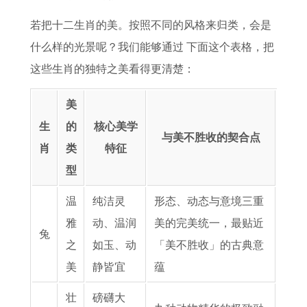
若把十二生肖的美。按照不同的风格来归类，会是
什么样的光景呢？我们能够通过 下面这个表格，把
这些生肖的独特之美看得更清楚：
美
生
的
核心美学
与美不胜收的契合点
肖
类
特征
型
温
纯洁灵
形态、动态与意境三重
雅
动、温润
美的完美统一，最贴近
兔
之
如玉、动
「美不胜收」的古典意
美
静皆宜
蕴
壮
磅礴大