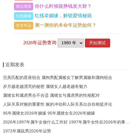
发展尤为顺遂。
你什么时候能挣钱发大财？
财运测算
红线牵姻缘，解锁爱情秘籍
午未合，将正官之力合入命局，说明职场环境相对
红线姻缘
测一测你的本命年运势如何？
与谐，团队协作顺畅，甚至有与权威人物或重要客
生肖年运
户建立紧密关系的契机，「印旺身强」亦有两面
性，伴随着机遇而来的，是如山的工作责任与无形
的精神压力。
近期发表
由于火土过旺，无形中压制了水的智慧与灵活性，
可能造成思维在某些时刻陷入固执或僵化，过于依
完美匹配的星座组合 属狗男配属猴女了解男属猴和属狗组合
赖既有经历 而缺乏变通，比肩星过旺，充分体现了
岁月越老越漂亮的秘密 属猪女人越老越有魅力
竞争之象，同事、同行之间的明争暗斗难以避免，
属猪女和属虎男合不合适 属猪女与属虎男的性格配对
人际关系对猴的重要性 猴的冲动和人际关系出自你相提并论
即便有贵人提携，也需谨防功劳被分摊，或陷入无
95年属猪女2026年姻缘 95年属猪女在2026年姻缘
谓的人事纠纷。
2026年1997年属牛女做什么工作好 1997年属牛女性在2026年的事业运势如何
踏入秋季金水进气之时事业上或会出现一个调整
1972年属鼠男2026年运势