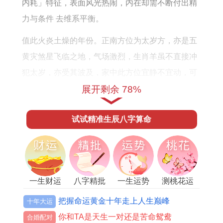
事
内耗」特征，表面风光热闹，内在却需不断付出精
业
力与条件 去维系平衡。
运
值此火炎土燥的年份。正南方位为太岁方，亦是五
势
黄灾煞星飞临之地，气场激烈，生肖羊虽不直接冲
如
犯太岁，亦受其波及，家中此方位宜静不宜动，可
何
安放祥安阁瑞兽迎祥摆件，借助汉白玉貔貅的祥瑞
展开剩余 78%
之力，以土生金，化解煞气，稳固家宅气场，为奔
试试精准生辰八字算命
忙的命主提供一个安宁的后方。
一、事业运程：官印相生下的进取与蛰伏
官印相生是今年事业发展的主线。丙火正印透出，
代表来自上级，政策、大型机构或资深前辈的赏识
一生财运
八字精批
一生运势
测桃花运
与支持，将有机遇承接重要项目，或获得资质，职
把握命运黄金十年走上人生巅峰
十年大运
称上的认证，公职，文教、科研，法务等领域人士
你和TA是天生一对还是苦命鸳鸯
合婚配对