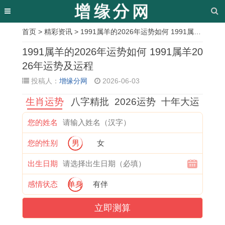
首页
>
精彩资讯
> 1991属羊的2026年运势如何 1991属羊2026年运势及运程
相
1991属羊的2026年运势如何 1991属羊20
关
26年运势及运程
投稿人：
增缘分网
2026-06-03
文
生肖运势
八字精批
2026运势
十年大运
章
属
完
岁
属
人
9
2
1
您的姓名
猪
美
月
猪
际
5
0
9
您的性别
男
女
人
匹
越
女
关
年
2
7
2
配
老
和
系
属
6
2
出生日期
0
的
越
属
对
猪
年
年
感情状态
单身
有伴
2
星
漂
虎
猴
女
1
属
立即测算
6
座
亮
男
的
2
9
鼠