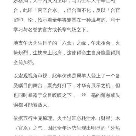
妙格局，天干丙火为正印，与出生年天干辛金相
2
和
配
你
0
9
合，此即「丙辛合水」，但合而不化，反以「合官
6
属
对
相
2
7
留印」论，预示着全年将笼罩在一种温与的、利于
年
狗
提
6
年
学习与名誉的官方或长辈气场之下。
全
组
并
年
属
年
合
论
姻
牛
地支午火为生肖羊的「六盒」之缘，午未相合，火
运
缘
女
势炽烈，生扶未土比肩，这使得命主自身能量得到
势
性
空前加强。
每
在
以宏观视角审视，此年仿佛是属羊人登上了一个备
月
2
受瞩目的舞台，聚光灯打下，才华有展示之机，但
运
0
也同时暴露于众目睽睽之下，一丝一毫的懈怠或失
势
2
误都可能被放大。
6
年
依据五行生克原理。火土过旺必耗泄水（财星）木
的
（官杀）之气，因此全年运势呈现出明显的「外热