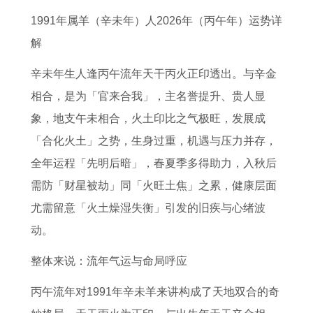
年
组
的
合
重
0
9
男
1991年属羊（辛未年）人2026年（丙午年）运势详
的
合
秘
不
要
2
7
2
解
运
属
密
合
性
6
年
0
势
狗
属
适
猴
年
属
2
辛未年生人逢丙午流年天干丙火正印透出。与辛金
和
男
猪
属
的
姻
牛
6
相合，是为「官来合我」，主名誉提升、贵人显
每
配
女
猪
冲
缘
女
年
象，地支午未相合，火土印比之气极旺，发展成
月
属
人
女
动
9
做
运
「合化火土」之势，生身过重，机遇与压力并存，
运
猴
越
与
和
5
什
势
全年运程「先明后暗」，春夏季多得助力，入秋后
程
女
老
属
人
年
么
需防「财星被劫」同「火旺土焦」之累，健康层面
属
了
越
虎
际
属
工
尤需留意「火土燥湿失衡」引发的旧疾与心绪波
猪
解
有
男
关
猪
作
动。
人
男
魅
的
系
女
好
整体来说：流年气运与命局呼应
2
属
力
性
出
在
1
丙午流年对1991年辛未羊来讲构成了天地双合的奇
0
猴
格
自
2
9