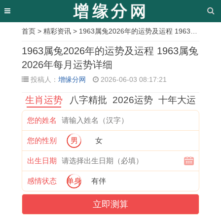
首页
>
精彩资讯
> 1963属兔2026年的运势及运程 1963属兔2026年每月运势详细
相
1963属兔2026年的运势及运程 1963属兔
关
2026年每月运势详细
投稿人：
增缘分网
2026-06-03 08:17:21
文
生肖运势
八字精批
2026运势
十年大运
章
属
1
1
属
1
星
属
2
您的姓名
牛
9
9
虎
9
座
蛇
0
您的性别
男
女
女
7
8
人
9
与
人
2
适
4
6
在
0
石
2
6
出生日期
合
年
年
2
年
头
0
即
感情状态
单身
有伴
哪
属
属
0
属
的
2
将
立即测算
些
虎
虎
2
马
神
6
暴