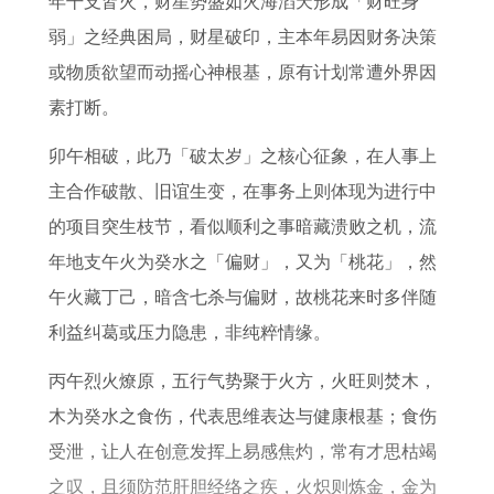
年干支皆火，财星势盛如火海滔天形成「财旺身
4
6
2
0
石
6
弱」之经典困局，财星破印，主本年易因财务决策
年
年
6
年
吗
年
或物质欲望而动摇心神根基，原有计划常遭外界因
属
属
年
属
的
素打断。
虎
虎
感
马
运
2
女
情
男
势
卯午相破，此乃「破太岁」之核心征象，在人事上
0
2
运
女
如
主合作破散、旧谊生变，在事务上则体现为进行中
2
0
势
2
何
的项目突生枝节，看似顺利之事暗藏溃败之机，流
7
2
0
年地支午火为癸水之「偏财」，又为「桃花」，然
年
6
2
午火藏丁己，暗含七杀与偏财，故桃花来时多伴随
事
运
7
利益纠葛或压力隐患，非纯粹情缘。
业
势
年
丙午烈火燎原，五行气势聚于火方，火旺则焚木，
和
运
木为癸水之食伤，代表思维表达与健康根基；食伤
财
势
受泄，让人在创意发挥上易感焦灼，常有才思枯竭
运
和
之叹，且须防范肝胆经络之疾，火炽则炼金，金为