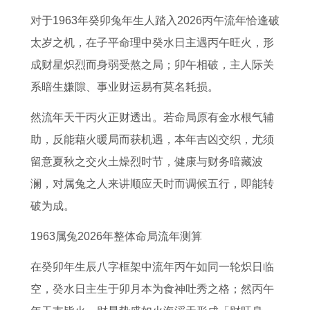
方
的
人
6
的
奇
年
富
对于1963年癸卯兔年生人踏入2026丙午流年恰逢破
位
2
2
年
2
配
运
的
太岁之机，在子平命理中癸水日主遇丙午旺火，形
吗
0
0
的
0
对
势
生
成财星炽烈而身弱受熬之局；卯午相破，主人际关
属
2
2
感
2
茶
适
肖
系暗生嫌隙、事业财运易有莫名耗损。
牛
7
6
情
7
晶
合
2
女
年
年
运
年
是
做
0
然流年天干丙火正财透出。若命局原有金水根气辅
的
下
每
势
下
猴
啥
2
助，反能藉火暖局而获机遇，本年吉凶交织，尤须
最
半
月
如
半
年
属
6
留意夏秋之交火土燥烈时节，健康与财务暗藏波
佳
年
运
何
年
出
蛇
年
澜，对属兔之人来讲顺应天时而调候五行，即能转
方
财
势
属
运
生
人
暴
破为成。
位
运
详
虎
势
人
在
富
1963属兔2026年整体命局流年测算
选
如
解
人
如
的
2
的
在癸卯年生辰八字框架中流年丙午如同一轮炽日临
择
何
书
2
何
幸
0
属
空，癸水日主生于卯月本为食神吐秀之格；然丙午
7
8
0
9
运
2
相