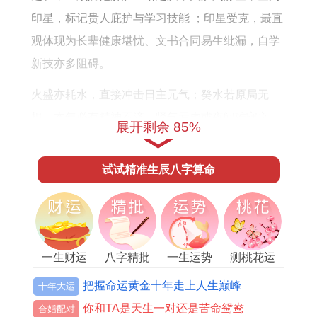
怎
财
印星，标记贵人庇护与学习技能 ；印星受克，最直
么
运
观体现为长辈健康堪忧、文书合同易生纰漏，自学
样
怎
新技亦多阻碍。
么
样
火盛亦耗水，直接冲击日主元气；癸水若原局无
根，本年必有精神不济、肾气亏虚或夜间难寐之
展开剩余 85%
象，然命理玄妙在于辩证，若八字原局有庚辛申酉
金透干通根，则「财星配印」，火反能暖金生水，
试试精准生辰八字算命
转化财星为实际收益；若有壬癸亥子水比劫相助，
则「众流归海」，可担旺财而不致倾覆。
太岁丙午居离宫正南，岁破在坎宫正北。对于癸卯
一生财运
八字精批
一生运势
测桃花运
命格，午为「灾煞」之位，卯午破更牵引「勾神」
暗动。
把握命运黄金十年走上人生巅峰
十年大运
你和TA是天生一对还是苦命鸳鸯
合婚配对
在居家风水中正南方位若见炉灶、电器或红色装