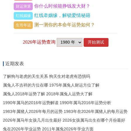
你什么时候能挣钱发大财？
财运测算
饰，则火煞倍增，易引发口舌官非与心血管急症；
红线牵姻缘，解锁爱情秘籍
红线姻缘
正北方位若缺损污秽，则水气衰微，恐加剧财运流
测一测你的本命年运势如何？
生肖年运
失与肾水失调。
流年星宿中「飞廉」「大耗」潜伏于财帛宫。主突
发性开支或投资失误，尤忌与属马、鼠之人发生金
钱往来，然「天德」福星亦随太岁而行，若日常多
近期发表
行善举、修身养性，则危难时常得意外帮扶，正所
了解狗与老虎的天生关系 狗天生对老虎有恐惧吗
谓吉处藏凶、凶中蕴吉，本年运势譬如舟行激流，
属兔人不吉祥的方位在哪 1975年属兔人财运方位了解
舵手之稳慎决定航向。
属兔人2018年运势了解 2018年属兔人运势大了解
1963属兔2026年事业财运详细分析
1990年属马的2016年运势解读 1990年属马2016年运势分析
1983年属猪人2026年每月的运势 1983年在2026年属猪人的每月运势
在事业宫位，流年「伤官见财」搭配「破太岁」，
2026年属马年女孩几月出生最好 2026女孩属马出生在哪个月份最好
形成一种进取与损耗并存的张力，丙火正财透于天
兔在2026年学业运势 2011年属兔2026年学业方面