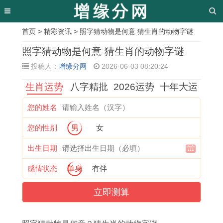
首页
>
精彩资讯
> 照字猜动物是何意 猜生肖的动物字谜
相
照字猜动物是何意 猜生肖的动物字谜
关
投稿人：
增缘分网
2026-06-03 08:20:24
文
生肖运势
八字精批
2026运势
十年大运
章
您的姓名
属
玉
修
2
甲
十
2
十
您的性别
男
女
牛
林
造
0
午
分
0
一
2
话
吉
2
乙
幸
2
号
出生日期
0
日
日
7
卯
运
7
黄
感情状态
单身
有伴
2
日
可
年
合
的
年
历
立即测算
7
吉
以
羊
婚
生
属
吉
年
日
结
年
吉
肖
兔
日