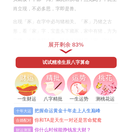
肖立现，不必多思，字即是兽。
出现「豕」在字中必与猪相关。「豕」乃猪之古
形，看「家」字，宝盖头下藏豕，家中有猪，方为
安顿，这是农耕古意，猜生肖谜时见「家」字打一
展开剩余 83%
生肖，众人猜狗猜牛，皆错，唯有猪对，因为字形
直指，再如「亥」字，亥即猪的地支，照字者见
试试精准生辰八字算命
「亥」，如见猪形，还有「象」字，自身是大兽，
但象非生肖，要转一层，象与兔形似？非也，象字
下部似「豕」变形，这便绕回猪，照字之术，需灵
活变通。
一生财运
八字精批
一生运势
测桃花运
最让人惊叹的是「鼠」字。上半部「臼」如鼠齿啃
把握命运黄金十年走上人生巅峰
十年大运
噬，下半部似鼠尾拖曳，照见此字，鼠踪毕现，但
你和TA是天生一对还是苦命鸳鸯
合婚配对
猜谜不会直给，常给「子」字，子时属鼠，或给
你什么时候能挣钱发大财？
财运测算