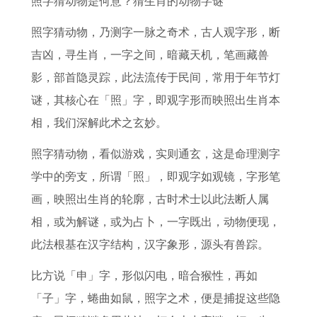
照字猜动物是何意？猜生肖的动物字谜
至
是
婚
犯
日
鼠
工
查
2
什
吗
太
表
宝
作
询
照字猜动物，乃测字一脉之奇术，古人观字形，断
0
么
作
岁
图
宝
运
十
吉凶，寻生肖，一字之间，暗藏天机，笔画藏兽
2
大
灶
的
甲
2
2
一
影，部首隐灵踪，此法流传于民间，常用于年节灯
7
美
择
生
午
0
0
号
谜，其核心在「照」字，即观字形而映照出生肖本
年
广
日
肖
最
0
2
万
相，我们深解此术之玄妙。
运
西
进
2
佳
8
7
年
照字猜动物，看似游戏，实则通玄，这是命理测字
势
之
火
0
婚
属
年
历
学中的旁支，所谓「照」，即观字如观镜，字形笔
2
玉
吉
2
配
鼠
属
画，映照出生肖的轮廓，古时术士以此法断人属
0
林
时
7
生
兔
相，或为解谜，或为占卜，一字既出，动物便现，
2
年
肖
事
此法根基在汉字结构，汉字象形，源头有兽踪。
7
羊
运
业
年
年
势
运
比方说「申」字，形似闪电，暗合猴性，再如
属
犯
了
「子」字，蜷曲如鼠，照字之术，便是捕捉这些隐