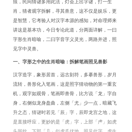
牛
太
解
痕，民间猜谜多用此法，灯会上出字谜，打一生
未
岁
肖，猜者观字拆解，寻其兽意，这不仅是娱乐，更
来
的
是智慧，它考验人对汉字本源的感知，对命理师来
1
5
讲这是基本功，今日专论此道，分两面详解，一曰
0
个
字形生肖暗喻，二曰字音字义灵光，两路并进，照
年
属
见字中灵兽。
相
一、字形之中的生肖暗喻：拆解笔画照见兽影
汉字造字，象形居首，远古刻符，多摹兽形，岁月
流转，兽形化入笔画，这是照字猜动物的第一重玄
机，观字如观骨，笔画即兽骨，比方说「龙」字自
身，右侧似龙身盘曲，左侧「尤」少一点，暗藏飞
升之态，猜谜时若见「辰」字，辰即龙宫之地，这
是直接呼应，更妙的是「虎」字，上部「虍」如虎
头斑纹，下部「几」似虎爪伏地，照见此字，虎生