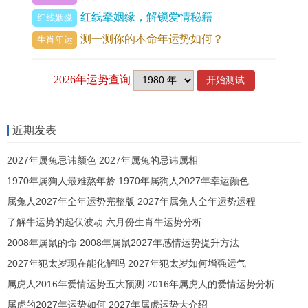
「穴」字，鼠居洞穴，或给「夕」字，鼠出黄昏，
红线牵姻缘，解锁爱情秘籍
红线姻缘
照字者要连这些意象，比方说「孺」字，子旁为
测一测你的本命年运势如何？
生肖年运
鼠，虽字意是幼弱，但照字只取部首，这是减法思
维，笔画繁复处，只取兽形部首，如同看相，只观
骨相不观皮肉。
近期发表
受到字形演变作用。许多兽形已模糊，比方说
「丑」字，丑属牛，但丑字本象为手爪形，为何配
2027年属兔忌讳颜色 2027年属兔的忌讳属相
牛？因古人观天象，丑时牛星当空，照字时见
1970年属狗人最难熬年龄 1970年属狗人2027年幸运颜色
「丑」，不可直解为手，要转地支，再转牛，这是
属兔人2027年全年运势完整版 2027年属兔人全年运势运程
双层照见，又如「午」字，午属马，午字象形为
了解牛运势的起伏波动 六月份生肖牛运势分析
杵，与马无关，但午时阳气盛，马性烈，照字者要
2008年属鼠的命 2008年属鼠2027年感情运势提升方法
2027年犯太岁现在能化解吗 2027年犯太岁如何增强运气
通晓这层文化密码，否则见午猜杵，大谬，猜谜中
属虎人2016年爱情运势五大预测 2016年属虎人的爱情运势分析
常有「未」字，未属羊，未字象形为木枝，枝柔如
属虎的2027年运势如何 2027年属虎运势大介绍