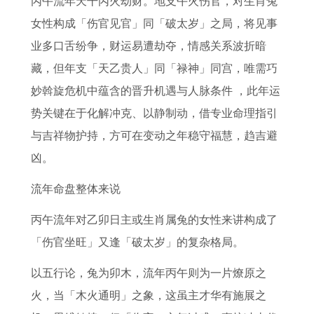
丙午流年天干丙火劫财。地支午火伤官，对生肖兔
运
人
的
年
解
运
人
真
女性构成「伤官见官」同「破太岁」之局，将见事
势
在
运
上
及
方
2
相
业多口舌纷争，财运易遭劫夺，情感关系波折暗
如
2
势
半
建
法
0
属
藏，但年支「天乙贵人」同「禄神」同宫，唯需巧
何
0
如
年
议
属
2
兔
妙斡旋危机中蕴含的晋升机遇与人脉条件 ，此年运
2
2
何
运
昨
狗
7
人
势关键在于化解冲克、以静制动，借专业命理指引
0
6
势
日
人
年
婚
与吉祥物护持，方可在变动之年稳守福慧，趋吉避
2
年
如
属
2
感
姻
凶。
4
的
何
鸡
0
情
误
年
感
属
财
2
运
解
流年命盘整体来说
属
情
龙
运
6
势
需
丙午流年对乙卯日主或生肖属兔的女性来讲构成了
龙
运
人
分
年
如
解
「伤官坐旺」又逢「破太岁」的复杂格局。
人
势
2
析
转
何
1
每
具
0
运
属
9
以五行论，兔为卯木，流年丙午则为一片燎原之
月
体
2
法
猪
7
火，当「木火通明」之象，这虽主才华有施展之