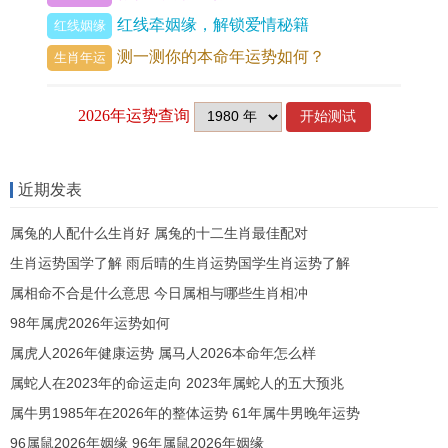
桌左手边或家中正南方位安放 【
祥安阁联吉锦袋
】
红线牵姻缘，解锁爱情秘籍
红线姻缘
，借其能量稳固气场，缓与「伤官见官」的冲击，
测一测你的本命年运势如何？
生肖年运
令才华能在更稳妥的平台上发挥。
属兔人2026年财运运势
「财星入墓」逢「劫财高透」。钱财流动如过手山
近期发表
烟， 流年天干丙火为「劫财」，这是财富被分夺、
消耗的明确信号，虽有投资获利或意外进账的可
属兔的人配什么生肖好 属兔的十二生肖最佳配对
能，但往往左手进、右手出，为他人作嫁衣裳或因
生肖运势国学了解 雨后晴的生肖运势国学生肖运势了解
朋友、合伙事宜破财的几率大增。
属相命不合是什么意思 今日属相与哪些生肖相冲
98年属虎2026年运势如何
地支午火为「伤官」亦为「财源」。表示求财心思
属虎人2026年健康运势 属马人2026本命年怎么样
活跃，门路增多，可惜财库（丑）受午火相害而处
属蛇人在2023年的命运走向 2023年属蛇人的五大预兆
于「墓」的状态，代表着赚到的钱难以积存，或投
属牛男1985年在2026年的整体运势 61年属牛男晚年运势
资的项目易陷入停滞难以变现，此年绝非进行高风
96属鼠2026年姻缘 96年属鼠2026年姻缘