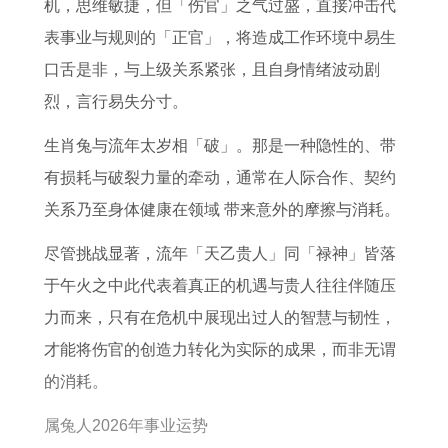
运
如
7
1
5
机，思维敏捷，但「伤官」之气过盛，直接冲击代
势
何
年
9
年
表事业与规则的「正官」，将造成工作环境中易生
了
1
事
9
难
口舌是非，与上级关系紧张，且自身情绪波动剧
解
9
业
5
熬
烈，言行易失分寸。
7
和
年
年
生肖兔与流年太岁相「破」。那是一种隐性的、带
0
财
出
龄
有损耗与破裂力量的牵动，通常在人际合作、契约
年
运
生
寻
关系乃至身体健康在领域 带来意外的摩擦与消耗。
属
好
的
找
尽管挑战显著，流年「天乙贵人」同「禄神」皆落
狗
吗
人
于午火之中此代表着真正的机遇与贵人往往伴随压
人
2
力而来，只有在危机中展现出过人的智慧与韧性，
在
0
才能将伤官的创造力转化为实际的成果，而非无谓
2
2
的消耗。
0
7
2
年
属兔人2026年事业运势