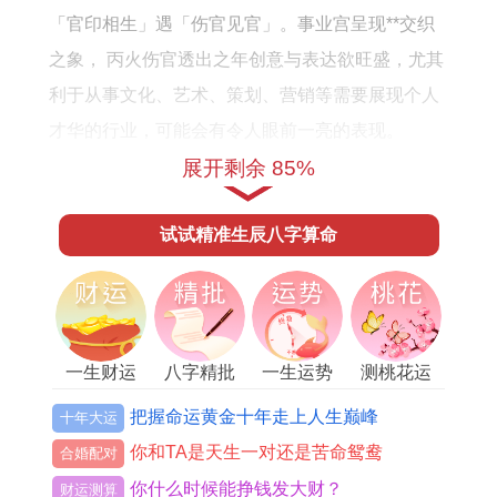
6
全
「官印相生」遇「伤官见官」。事业宫呈现**交织
年
年
之象， 丙火伤官透出之年创意与表达欲旺盛，尤其
的
运
利于从事文化、艺术、策划、营销等需要展现个人
感
势
才华的行业，可能会有令人眼前一亮的表现。
情
运
展开剩余 85%
但地支午火伤官与卯木相破。这「伤官见官」的负
运
程
面效应极为突出，说明在常规职场或体制内环境中
势
试试精准生辰八字算命
极易因言辞直接、特立独行而触犯规则或得罪权
如
威，接手的工作也容易遇到暗中拆台、流程反复等
何
阻力，正所谓「成也萧何，败也萧何」，凭借才华
获取的关注度越高，随之而来的争议也越大。
一生财运
八字精批
一生运势
测桃花运
对于有转换跑道或创业打算的女士。此年机遇与风
把握命运黄金十年走上人生巅峰
十年大运
险并存，需要极其周密的调研与可靠的合作伙伴，
你和TA是天生一对还是苦命鸳鸯
合婚配对
基于化解「破太岁」对事业根基的动摇，可在办公
你什么时候能挣钱发大财？
财运测算