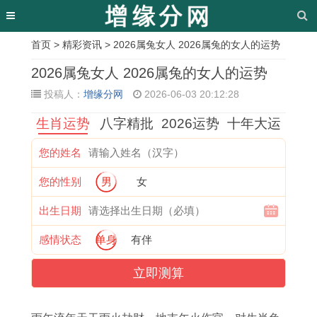
首页
>
精彩资讯
> 2026属兔女人 2026属兔的女人的运势
相
2026属兔女人 2026属兔的女人的运势
关
投稿人：
增缘分网
2026-06-03 20:12:28
文
生肖运势
八字精批
2026运势
十年大运
章
您的姓名
属
1
2
属
属
2
1
属
您的性别
男
女
龙
9
0
龙
鸡
0
9
兔
人
7
2
的
昨
2
9
人
出生日期
今
0
6
2
日
6
5
纠
感情状态
单身
有伴
年
年
属
0
财
属
年
结
立即测算
各
属
蛇
2
运
狗
属
婚
月
狗
女
7
详
转
猪
姻