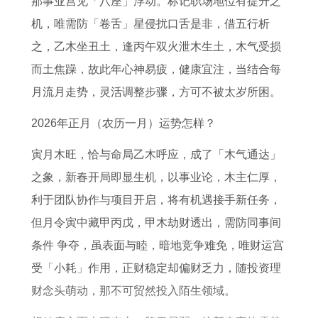
那事业宫见「八座」浮动。标记职场地位有提升之
1
势
2
5
牛
9
2
机，唯需防「卷舌」星侵扰口舌是非，借五行析
年
了
7
年
肉
年
0
之，乙木坐丑土，逢丙午双火泄木生土，木气受损
属
解
属
属
属
0
而土焦躁，故此年心神易疲，健康宜注，当结合每
牛
龙
猪
鸡
4
月流月走势，灵活调整步骤，方可不被太岁所困。
2
人
2
人
年
0
全
0
2
出
2026年正月（农历一月）运势怎样？
2
年
2
0
生
寅月木旺，恰与命局乙木呼应，成了「木气通达」
7
运
7
2
的
之象，新春开局即显生机，以事业论，木主仁厚，
年
势
年
7
人
利于团队协作与项目开启，将有机遇接手新任务，
运
运
运
年
2
但月令寅中藏甲丙戊，甲木劫财透出，需防同事间
势
程
势
偏
0
条件 争夺，虽表面与睦，暗地竞争难免，唯财运宫
和
1
和
财
2
受「小耗」作用，正财稳定却偏财乏力，随投资理
财
9
财
运
7
财念头萌动，那不可贸然投入陌生领域。
运
7
运
投
年