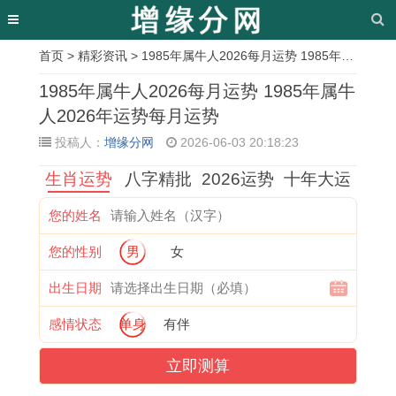
首页
>
精彩资讯
> 1985年属牛人2026每月运势 1985年属牛人2026年运势每月运势
相
1985年属牛人2026每月运势 1985年属牛
关
人2026年运势每月运势
投稿人：
增缘分网
2026-06-03 20:18:23
文
生肖运势
八字精批
2026运势
十年大运
章
每
1
2
1
1
属
1
2
您的姓名
日
9
0
9
9
狗
9
0
您的性别
男
女
生
6
2
7
9
的
6
0
肖
1
3
6
5
吃
9
4
出生日期
运
年
年
年
年
牛
年
年
感情状态
单身
有伴
势
属
属
属
属
肉
属
属
立即测算
解
牛
马
龙
猪
会
鸡
猴