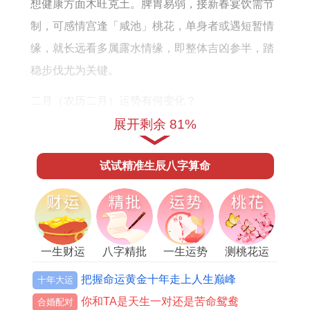
怎
6
男
资
全
想健康方面木旺克土。脾胃易弱，接新春宴饮需节
么
年
女
方
年
制，可感情宫逢「咸池」桃花，单身者或遇短暂情
样
出
向
运
缘，就长远看多属露水情缘，即整体吉凶参半，踏
生
势
稳步伐尤为关键。
运
二月（农历二月）运势有何变化？
程
展开剩余 81%
卯月木气更盛，与年柱午火形成「木火通明」格
局，主思维活跃与创意迸发，以职场言，此月利于
试试精准生辰八字算命
文化、设计类工作，凭灵感可获佳绩，基运势上扬
之际，人际关系却见「绞煞」暗伏，由口舌误会引
发矛盾，伴团队项目推进时需谨言慎行。
借财运走势，正财因事业进步而增，但偏财宫受
一生财运
八字精批
一生运势
测桃花运
「劫煞」冲击，据他人推介的投资项目或值虚晃之
把握命运黄金十年走上人生巅峰
十年大运
机，当健康上木火过旺易致失眠头痛，起作息规律
你和TA是天生一对还是苦命鸳鸯
合婚配对