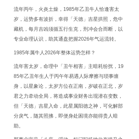
读
的
运
人
的
影
人
人
流年丙午，火炎土燥，1985年乙丑牛人恰逢害太
每
2
势
2
2
响
2
2
岁，运势多有波折，幸得「天德」吉星拱照，危中
日
0
详
0
0
运
0
0
藏机，每月吉凶须循五行生克，刑冲会合而断，以
生
2
解
2
2
气
2
2
专业命理认识，助其通盘把握2026年气运流转。
肖
7
属
7
7
吗
7
7
运
年
马
年
年
属
年
年
1985年属牛人2026年整体运势怎样？
程
上
2
事
上
狗
财
感
流年害太岁，命理中「丑午相害」主暗耗纷扰，19
运
半
0
业
半
的
运
情
85年乙丑年生人于丙午年易遇人际摩擦与琐事缠
势
年
2
运
年
人
怎
运
身，以星象论，太岁方位在正南，岁破在正北，岁
查
运
3
势
运
为
么
势
君之力牵动全局，将造成事业财务出现潜在变数，
询
势
年
如
势
何
样
如
但「天德」吉星入命，此星属阳德之神，可化解部
如
全
何
如
不
1
何
分戾气，随其照拂，即便身处困境亦能得贵人暗
何
年
2
何
宜
9
属
助。
6
运
0
9
吃
6
猴