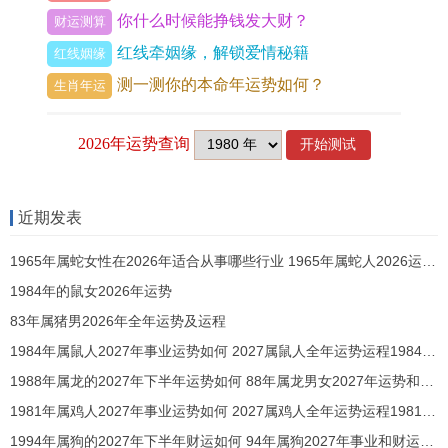
调节，说感情方面夫妻宫受卯午相破作用，充小争
你什么时候能挣钱发大财？
财运测算
执可能，只有多包容可缓与，此月机遇与挑战并
红线牵姻缘，解锁爱情秘籍
红线姻缘
存，尽细致规划才能避险。
测一测你的本命年运势如何？
生肖年运
三月（农历三月）运势是否平稳？
辰月土旺，与命局丑土相刑，触发「土刑叠见」之
局，主压力倍增与琐事频生，以工作论，土重埋
近期发表
金，任务繁重却进展迟缓，将感觉付出多而收获
少，但月干见癸水偏财透出，那意外财务机遇或
1965年属蛇女性在2026年适合从事哪些行业 1965年属蛇人2026运势详解书
现，唯需辨明真假，防被骗陷阱，随健康宫受土气
1984年的鼠女2026年运势
壅塞，肠胃旧疾易复发，通饮食清淡可缓解，那情
83年属猪男2026年全年运势及运程
1984年属鼠人2027年事业运势如何 2027属鼠人全年运势运程1984年出生
绪方面土旺生郁，想放松心态避免焦虑，接财运上
1988年属龙的2027年下半年运势如何 88年属龙男女2027年运势和财运怎么样
正财平淡，偏财有波动，可考虑短期储蓄，即整体
1981年属鸡人2027年事业运势如何 2027属鸡人全年运势运程1981年出生
运势低迷，而「天德」星余晖仍在，不轻言弃即有
1994年属狗的2027年下半年财运如何 94年属狗2027年事业和财运怎么样