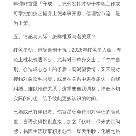
年理财首重「守成」，充分发挥才华于本职工作或
可掌控的技艺提升上凭本事开源，借理智节流，是
为上策。
五、情感与人际：怎样维系与谐关系？
红鸾星动，但受自刑干扰，2026年红鸾星入命，理
论上桃花机遇不少，尤其对于单身女士，「午午自
刑」会造成心态上的矛盾：既渴望爱情，又容易对
接触对象吹毛求疵，或是在关系中患得患失，自我
纠结，难以推进关系，这需要自我调整，降低不切
实际的幻想，给予彼此更多认识的时间。
已婚或已有伴侣者。伤官星旺会作用对伴侣的满意
度，言语变得挑剔直接，加之「伏吟」带来的沉闷
感，易因生活琐事积累怨气，爆发争吵，化解之路