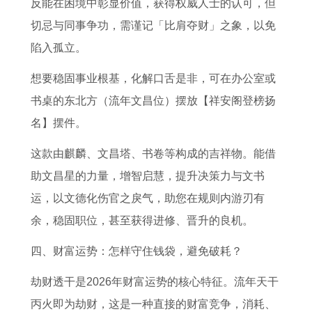
反能在困境中彰显价值，获得权威人士的认可，但
切忌与同事争功，需谨记「比肩夺财」之象，以免
陷入孤立。
想要稳固事业根基，化解口舌是非，可在办公室或
书桌的东北方（流年文昌位）摆放【祥安阁登榜扬
名】摆件。
这款由麒麟、文昌塔、书卷等构成的吉祥物。能借
助文昌星的力量，增智启慧，提升决策力与文书
运，以文德化伤官之戾气，助您在规则内游刃有
余，稳固职位，甚至获得进修、晋升的良机。
四、财富运势：怎样守住钱袋，避免破耗？
劫财透干是2026年财富运势的核心特征。流年天干
丙火即为劫财，这是一种直接的财富竞争，消耗、