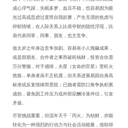
成心浮气躁，失眠多梦、血压不稳，也容易因为眼
光过高或思虑过度而自我折磨，产生无谓的焦虑与
抑郁情绪，在人际关系上比肩夺财的隐忧浮现，比
肩代表同辈，同事、朋友，也主竞争。
值太岁之年身边竞争加剧。容易有小人觊觎成果，
或是因朋友、合作者之事而破耗钱财，投资合伙需
万分警惕，对于感情，夫星（女命的官星）受旺火
熬炼，单身者虽不乏机遇，但关系进展易因自身高
标准或反复情绪而受阻；已婚者需防口角争执积累
成怨，避免因工作压力或外部应酬冷落伴侣，引发
矛盾。
尽管挑战重重，但流年天干「丙火」为劫财，亦能
转化为一种强烈的行动力与社会活动能量，借助得