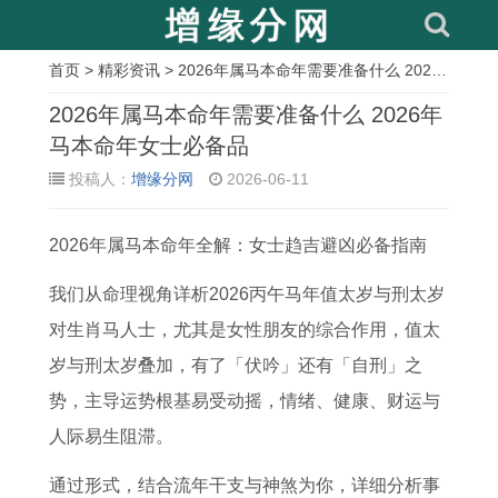
首页
>
精彩资讯
> 2026年属马本命年需要准备什么 2026年马本命年女士必备品
相
2026年属马本命年需要准备什么 2026年
关
马本命年女士必备品
投稿人：
增缘分网
2026-06-11
文
章
2026年属马本命年全解：女士趋吉避凶必备指南
共
1
属
1
1
买
1
2
同
9
鸡
2
9
车
9
2
我们从命理视角详析2026丙午马年值太岁与刑太岁
相
8
人
月
9
吉
8
年
对生肖马人士，尤其是女性朋友的综合作用，值太
处
7
2
1
9
日
3
2
岁与刑太岁叠加，有了「伏吟」还有「自刑」之
的
年
0
5
年
与
年
2
势，主导运势根基易受动摇，情绪、健康、财运与
方
属
2
号
属
什
属
号
人际易生阻滞。
法
兔
3
搬
兔
么
猪
是
通过形式，结合流年干支与神煞为你，详细分析事