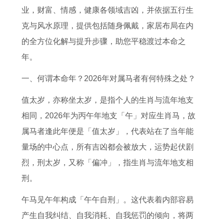
牛
的
年
家
的
相
的
黄
业，财富、情感，健康各领域吉凶，并依据五行生
和
女
运
吉
男
同
在
道
克与风水原理，提供包括随身佩戴，家居布局在内
猴
财
程
日
人
七
2
吉
的全方位化解与提升步骤，助您平稳渡过本命之
的
运
全
1
2
月
0
日
年。
婚
怎
了
2
0
买
2
2
一、何谓本命年？2026年对属马者有何特殊之处？
姻
么
解
月
2
车
6
2
配
样
2
1
6
最
年
号
值太岁，亦称坐太岁，是指个人的生肖与流年地支
对
1
0
5
年
好
运
吉
相同，2026年为丙午年地支「午」对应生肖马，故
智
9
2
日
运
的
势
日
属马者逢此年便是「值太岁」，代表站在了当年能
慧
8
3
是
势
吉
2
量场的中心点，所有吉凶都会被放大，运势起伏剧
7
年
搬
1
日
0
烈，刑太岁，又称「偏冲」，指生肖与流年地支相
年
属
家
9
2
刑。
属
鸡
日
9
6
午马见午年构成「午午自刑」。这代表着内部容易
兔
人
期
9
年
产生自我纠结、自我消耗、自我惩罚的倾向，将两