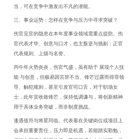
当，可在竞争中激发出不凡的潜能。
三、事业运势：怎样在竞争与压力中寻求突破？
伤官见官的隐患在本年度事业领域需重点提防。伤
官代表才华、创意与口才，也主叛逆与挑剔；正官
代表规则、上级与名誉。
丙午年火势炎炎，伤官气盛，虽有助于 展现个人技
能 与创意，但极易因言辞不当、锋芒过露而得罪领
导、触犯规则，甚至引发官司口舌，对于职场女
士，此年宜收敛锋芒，保持低调谦与，将创新精神
用于具体业务突破，而非制度挑战。
逢遇值符与将星同临。代表着在关键岗位或项目上
会承担重要责任，压力即是机遇，若能踏实勤勉，