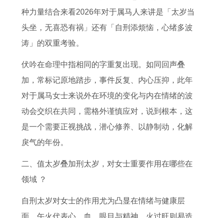
女
每
吗
年
1
种力量结合来看2026年对于属马人来讲是「太岁当
2
月
属
9
头坐，无喜恐有祸」还有「自刑添烦恼，心绪多波
0
运
兔
8
涛」的双重考验。
2
势
的
3
6
预
男
年
伏吟在命理中指相同的字重复出现。如同回声叠
年
测
生
属
加，常标记原地踏步，事件反复、内心压抑，此年
财
在
猪
对于属马女士来说外在环境的变化与内在情绪的波
运
2
的
动会交织在共同，需格外谨慎应对，说到根本，这
怎
0
运
是一个需要正视挑战，潜心修养、以静制动，化解
么
2
势
戾气的年份。
样
6
如
二、值太岁叠加刑太岁，对女士重要作用在哪些在
年
何
领域 ？
运
自刑太岁对女士的作用尤为凸显在情绪与健康层
势
面，午火代表心，血、眼目与精神，火过旺则易造