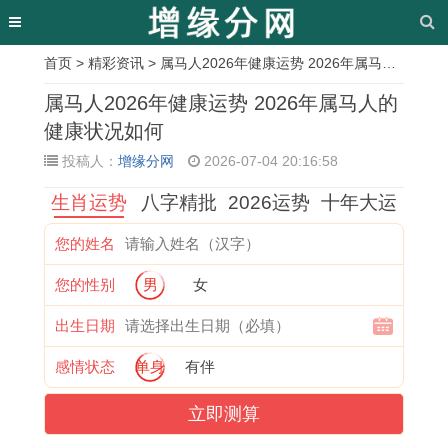
首页
>
精彩资讯
> 属马人2026年健康运势 2026年属马人的健康状况如何
相
属马人2026年健康运势 2026年属马人的
关
健康状况如何
投稿人：
增缘分网
2026-07-04 20:16:58
文
生肖运势
八字精批
2026运势
十年大运
章
1
为
1
胆
1
1
二
2
您的姓名
9
何
9
大
9
9
七
0
您的性别
男
女
6
如
8
心
8
7
合
2
5
此
7
细
7
4
三
6
出生日期
的
曲
年
的
年
年
起
年
感情状态
单身
有伴
蛇
折
兔
生
属
属
一
属
立即测算
的
生
男
肖
兔
虎
六
兔