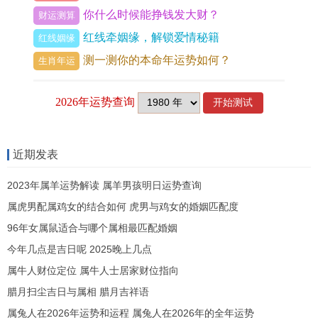
流年星煞「羊刃」还有「病符」同临。羊刃为强旺
你什么时候能挣钱发大财？
财运测算
至极之星，通常暗藏意外伤害，而病符星则主疾病
红线牵姻缘，解锁爱情秘籍
红线姻缘
缠扰，据古籍记载，羊刃逢值太岁，如利刃加身，
测一测你的本命年运势如何？
生肖年运
属马人2026年需防尖锐物所伤或运动事故；病符星
飞临西北方，若卧室或常驻位在此，易感外邪引发
慢性病。
而这两星叠加，健康运势雪上加霜，不单是生理疾
近期发表
厄，更包括心理耗损，只有通过方位规避与能量调
2023年属羊运势解读 属羊男孩明日运势查询
与，方可减弱其力；结合生肖马的火性特质，全年
属虎男配属鸡女的结合如何 虎男与鸡女的婚姻匹配度
宜保持冷静，避免过劳。
96年女属鼠适合与哪个属相最匹配婚姻
今年几点是吉日呢 2025晚上几点
三、月度健康运势细析：吉凶起伏与调护要点
属牛人财位定位 属牛人士居家财位指向
2026年各月份中属马人健康运势有哪些高低起伏？
腊月扫尘吉日与属相 腊月吉祥语
属兔人在2026年运势和运程 属兔人在2026年的全年运势
基于流月干支轮转。健康运势呈现动态变化，正月