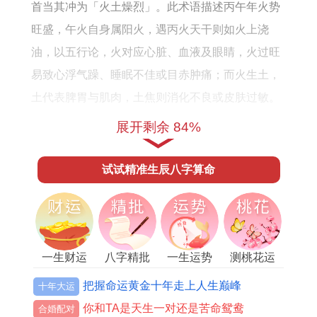
势
首当其冲为「火土燥烈」。此术语描述丙午年火势
详
旺盛，午火自身属阳火，遇丙火天干则如火上浇
解
油，以五行论，火对应心脏、血液及眼睛，火过旺
易致心浮气躁、睡眠不佳或目赤肿痛；而火生土，
土代表脾胃与肌肉，土焦则消化不良或皮肤过敏。
展开剩余 84%
但另一关键术语是「子午相刑」。刑太岁源自生肖
马与流年午火自刑，即午午自刑，这标记自我纠结
试试精准生辰八字算命
与内在冲突，随刑伤入命，精神健康尤为堪忧，那
焦虑抑郁倾向可能抬头，同时刑带血光，意外扭伤
或手术风险增高，通盘考量，值太岁加剧了整体运
势波动，健康成为易破口；从预防角度，需重点关
一生财运
八字精批
一生运势
测桃花运
注心脾与精神调适。
把握命运黄金十年走上人生巅峰
十年大运
你和TA是天生一对还是苦命鸳鸯
合婚配对