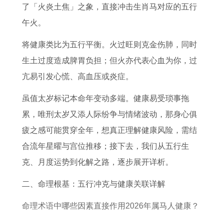
6
属
7
了「火炎土焦」之象，直接冲击生肖马对应的五行
年
兔
4
午火。
运
人
年
将健康类比为五行平衡。火过旺则克金伤肺，同时
势
在
虎
生土过度造成脾胃负担；但火亦代表心血为你，过
2
2
亢易引发心慌、高血压或炎症。
0
0
2
2
虽值太岁标记本命年变动多端。健康易受琐事拖
6
7
累，唯刑太岁又添人际纷争与情绪波动，那身心俱
年
年
疲之感可能贯穿全年，想真正理解健康风险，需结
的
运
合流年星曜与宫位推移；接下去，我们从五行生
全
势
克、月度运势到化解之路，逐步展开详析。
年
每
二、命理根基：五行冲克与健康关联详解
运
月
命理术语中哪些因素直接作用2026年属马人健康？
势
运