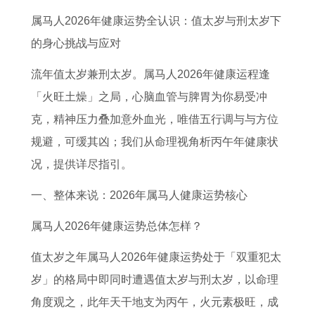
命
肖
2
是
人
人
是
多
属马人2026年健康运势全认识：值太岁与刑太岁下
运
九
0
什
在
2
什
少
的身心挑战与应对
和
曲
2
么
2
0
么
岁
寿
十
6
动
0
2
生
了
流年值太岁兼刑太岁。属马人2026年健康运程逢
命
转
年
物
2
7
肖
属
「火旺土燥」之局，心脑血管与脾胃为你易受冲
1
曇
运
6
年
兔
克，精神压力叠加意外血光，唯借五行调与与方位
9
芒
势
年
健
人
规避，可缓其凶；我们从命理视角析丙午年健康状
6
长
完
运
康
佩
况，提供详尽指引。
5
存
整
势
运
戴
一、整体来说：2026年属马人健康运势核心
的
版
1
势
桃
属马人2026年健康运势总体怎样？
蛇
9
如
木
2
8
何
葫
值太岁之年属马人2026年健康运势处于「双重犯太
0
7
1
芦
岁」的格局中即同时遭遇值太岁与刑太岁，以命理
2
年
9
角度观之，此年天干地支为丙午，火元素极旺，成