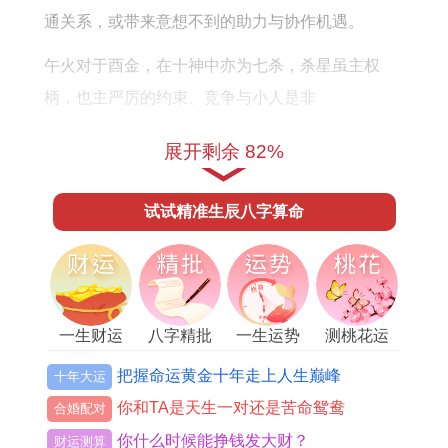
财
势
通关系，或带来意想不到的助力与协作机遇。
运
详
午火对于酉金，在十神中亦为七杀，杀星虽主权
怎
解
柄，也主严厉的约束、竞争与小人是非
么
样
整年的运途宛如走在一条光辉与阴影交织的廊道上
展开剩余 82%
既要昂首迎接前方的荣光，也需步步为营地留意脚
下的暗影。
试试精准生辰八字算命
1981年属鸡人2026年事业运势
流年遇正官坐命，这是事业运势得以提振的基石，
正官代表着制度、权威、名誉与合法的晋升渠道，
一生财运
八字精批
一生运势
测桃花运
对于1981年出生的属鸡人来讲此年极易获得上级领
把握命运黄金十年走上人生巅峰
十年大运
导的瞩目与器重，尤其是其中文昌星的隐性力量，
你和TA是天生一对还是苦命鸳鸯
合婚配对
能显著增强你在专业领域的见解力与表达力，使你
你什么时候能挣钱发大财？
财运测算