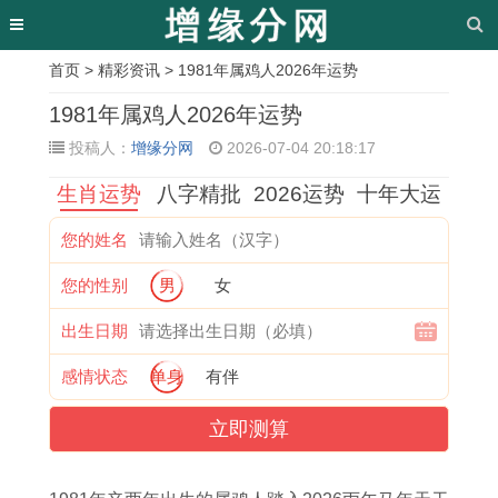
首页
>
精彩资讯
> 1981年属鸡人2026年运势
相
1981年属鸡人2026年运势
关
投稿人：
增缘分网
2026-07-04 20:18:17
文
生肖运势
八字精批
2026运势
十年大运
章
您的姓名
属
入
出
1
2
农
2
1
您的性别
男
女
鸡
伙
门
9
0
历
0
9
需
新
怎
7
1
正
年
6
出生日期
警
居
样
0
9
月
正
6
感情状态
单身
有伴
惕
吉
选
年
年
十
月
年
立即测算
的
日
黄
属
属
四
最
属
忌
查
道
狗
猴
结
佳
马