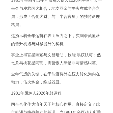
1981年辛酉年出生的属鸡人踏入2026丙午马年天干
讳
询
吉
的
人
婚
的
人
辛金与岁君丙火相合，地支酉金与午火亦成半合之
配
表
日
2
月
吉
乔
2
局，形成「合化火财」与「半合官星」的独特命理
对
格
出
0
度
日
迁
0
格局。
属
图
门
2
运
正
吉
2
鸡
2
的
7
势
月
日
7
这预示着全年运势在表面压力之下，实则暗藏显著
女
0
日
年
分
十
2
年
的晋升机遇与财禄提升的契机
最
2
子
下
析
四
0
健
事业上得官星照耀与文昌暗助，技能 易获认可；然
适
4
怎
半
1
结
2
康
七杀与桃花星同现，需警惕人际是非与情感纠葛。
合
年
么
年
9
婚
5
运
的
2
选
运
9
合
年
势
全年气运的关键，在于能否将外在压力转化为内在
属
月
势
2
适
元
如
动力，借火炼金，终成器皿。
相
份
如
年
吗
月
何
1981年属鸡人2026年总运程
是
新
何
属
乔
1
丙辛合化作为流年天干的核心作用。直接定义了此
居
7
猴
迁
9
年机遇与挑战并存的基调，当1981年辛酉鸡人所秉