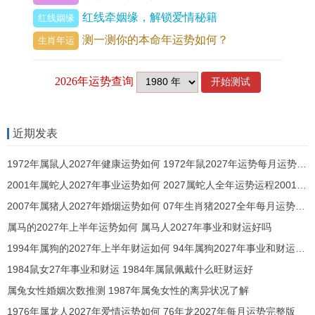
在方法撰写、项目陈述或技术攻关中脱颖而出。
红线牵姻缘，解锁爱情秘籍
红线姻缘
将重要的工作汇报、资质认证或学术进修安排在今
测一测你的本命年运势如何？
生肖年运
年往往能事半功倍，但「官杀混杂」的潜在作用不
容小觑，七杀带来的除了机遇，还有同僚或行业内
的激烈竞争，甚至是个别心怀嫉妒者的暗中作梗。
虽整体事业宫位气象向上唯需谨记「高调做事。低
近期发表
调做人」的古训，避免因言语锋芒或作风张扬而授
1972年属鼠人2027年健康运势如何 1972年鼠2027年运势每月运势详解
人以柄，随事业的发展，那职权与责任必然同步增
2001年属蛇人2027年事业运势如何 2027属蛇人全年运势运程2001年出生
长，想稳住这得来不易的局面，接续的团队管理与
2007年属猪人2027年婚烟运势如何 07年生肖猪2027全年每月运势详解
人际协调技能 便显得至关重要，可主动接近命理中
属马的2027年上半年运势如何 属马人2027年事业和财运好吗
「巳酉丑」三合局的贵人即生肖属蛇、属牛的同事
1994年属狗的2027年上半年财运如何 94年属狗2027年事业和财运好吗
或伙伴，他们的沉稳与智慧能助你平衡火金的燥
1984鼠女27年事业和财运 1984年属鼠佩戴什么旺财运好
烈，稳固事业根基。
属兔女性婚姻次数推测 1987年属兔女性的离异状况了解
1976年属龙人2027年爱情运势如何 76年龙2027年每月运势完整版