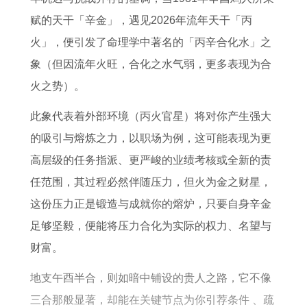
入
0
2
最
6
赋的天干「辛金」，遇见2026年流年天干「丙
伙
年
0
佳
6
火」，便引发了命理学中著名的「丙辛合化水」之
吉
属
1
的
年
象（但因流年火旺，合化之水气弱，更多表现为合
日
狗
9
吉
马
火之势）。
吉
男
年
日
2
时
女
每
0
此象代表着外部环境（丙火官星）将对你产生强大
2
月
2
的吸引与熔炼之力，以职场为例，这可能表现为更
0
运
7
高层级的任务指派、更严峻的业绩考核或全新的责
2
势
年
任范围，其过程必然伴随压力，但火为金之财星，
7
运
这份压力正是锻造与成就你的熔炉，只要自身辛金
年
势
足够坚毅，便能将压力合化为实际的权力、名望与
运
每
财富。
势
月
地支午酉半合，则如暗中铺设的贵人之路，它不像
和
运
三合那般显著，却能在关键节点为你引荐条件 、疏