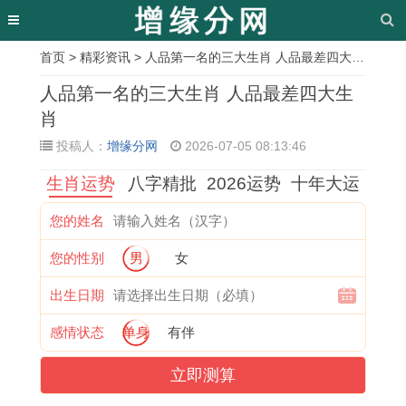
首页
>
精彩资讯
> 人品第一名的三大生肖 人品最差四大生肖
相
人品第一名的三大生肖 人品最差四大生
关
肖
投稿人：
增缘分网
2026-07-05 08:13:46
文
生肖运势
八字精批
2026运势
十年大运
章
胆
下
1
1
通
一
2
属
您的姓名
小
斜
9
9
过
日
0
牛
您的性别
男
女
过
坡
6
8
生
千
2
的
街
打
9
1
辰
里
6
人
出生日期
是
一
年
年
八
是
年
今
感情状态
单身
有伴
什
生
属
出
字
什
运
日
立即测算
么
肖
鸡
生
算
么
气
运