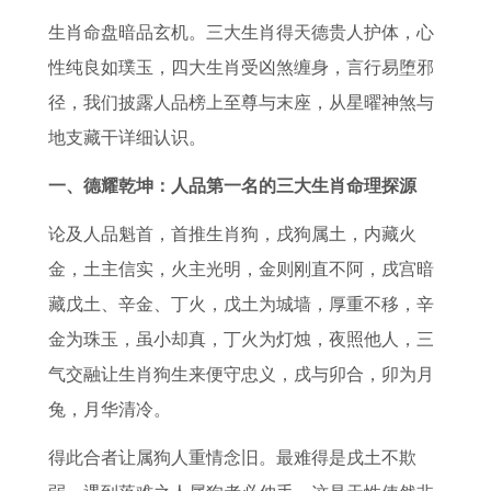
生
下
女
的
命
生
最
势
生肖命盘暗品玄机。三大生肖得天德贵人护体，心
肖
陵
2
属
的
肖
好
3
性纯良如璞玉，四大生肖受凶煞缠身，言行易堕邪
正
上
0
鸡
原
精
的
6
径，我们披露人品榜上至尊与末座，从星曜神煞与
确
替
2
人
理
准
三
0
地支藏干详细认识。
答
打
6
在
三
大
星
案
一
年
2
肖
生
座
一、德耀乾坤：人品第一名的三大生肖命理探源
生
运
0
肖
网
论及人品魁首，首推生肖狗，戌狗属土，内藏火
肖
势
2
是
金，土主信实，火主光明，金则刚直不阿，戌宫暗
如
6
藏戊土、辛金、丁火，戊土为城墙，厚重不移，辛
何
年
金为珠玉，虽小却真，丁火为灯烛，夜照他人，三
1
的
气交融让生肖狗生来便守忠义，戌与卯合，卯为月
9
每
兔，月华清冷。
6
月
得此合者让属狗人重情念旧。最难得是戌土不欺
9
运