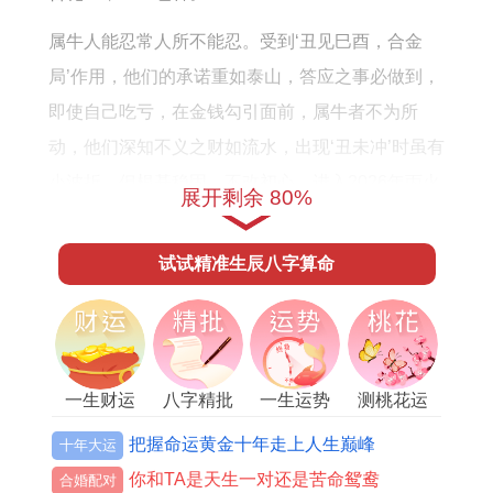
6
年
属牛人能忍常人所不能忍。受到‘丑见巳酉，合金
的
局’作用，他们的承诺重如泰山，答应之事必做到，
每
即使自己吃亏，在金钱勾引面前，属牛者不为所
月
动，他们深知不义之财如流水，出现‘丑未冲’时虽有
运
小波折，但根基稳固，不改初心，进入2026年丙火
展开剩余 80%
势
生土，午火生丑。
试试精准生辰八字算命
今年属牛人的人品受太岁加持。他们会在职场中坚
守原则，面对舞弊勾引，属牛人断然拒绝，即立刻
给出方法：若想考验属牛人的可信度，即委托他们
保管贵重财物，他们分毫不差归还，这是命盘中的
一生财运
八字精批
一生运势
测桃花运
土德之力。
把握命运黄金十年走上人生巅峰
十年大运
第三个人品上上者。属于生肖龙，辰龙属土，内藏
你和TA是天生一对还是苦命鸳鸯
合婚配对
戊土、乙木、癸水，戊土为山岳，巍峨雄壮，乙木