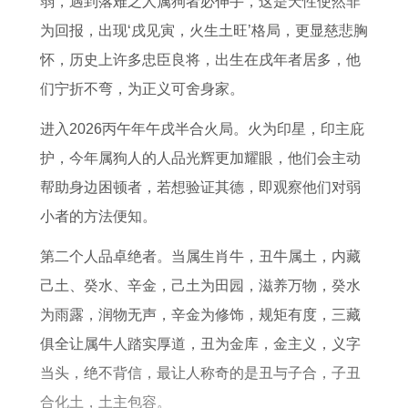
弱，遇到落难之人属狗者必伸手，这是天性使然非
年
势
为回报，出现‘戌见寅，火生土旺’格局，更显慈悲胸
属
1
怀，历史上许多忠臣良将，出生在戌年者居多，他
鸡
9
们宁折不弯，为正义可舍身家。
女
8
在
1
进入2026丙午年午戌半合火局。火为印星，印主庇
2
年
护，今年属狗人的人品光辉更加耀眼，他们会主动
0
属
帮助身边困顿者，若想验证其德，即观察他们对弱
2
鸡
小者的方法便知。
6
的
第二个人品卓绝者。当属生肖牛，丑牛属土，内藏
年
人
己土、癸水、辛金，己土为田园，滋养万物，癸水
每
在
为雨露，润物无声，辛金为修饰，规矩有度，三藏
月
2
俱全让属牛人踏实厚道，丑为金库，金主义，义字
运
0
当头，绝不背信，最让人称奇的是丑与子合，子丑
势
2
合化土，土主包容。