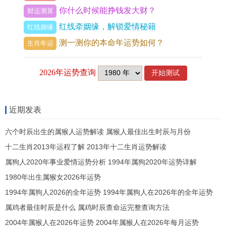
你什么时候能挣钱发大财？
财运测算
为花草，柔韧能曲，癸水为深渊，智慧通达，三气
红线牵姻缘，解锁爱情秘籍
红线姻缘
并存让属龙人胸怀宽广，辰为水库，水主智，智者
测一测你的本命年运势如何？
生肖年运
不惑，明辨是非，辰与酉合，酉为金，金主刚，刚
柔并济让属龙人有原则却通情理，出现‘辰见申子，
成水局’者，更显仁德，属龙人不欺暗室。
独处时亦守规矩，他们最恨落井下石之人，等于
近期发表
说‘辰为天罡，有惩戒恶人之能’，历史上许多改革家
六个时辰出生的属猴人运势解读 属猴人最佳出生时辰与月份
出自辰年，他们为民众福祉，不惜得罪权贵，进入
十二生肖2013年运程了解 2013年十二生肖运势解读
2026年辰与年支午火无冲无合，但午生辰土，火生
属狗人2020年事业爱情运势分析 1994年属狗2020年运势详解
土旺，今年属龙人的人品光芒更盛，他们会在家庭
1980年出生属猴女2026年运势
中主动承担，赡养老人抚育子女，不辞辛劳，若想
1994年属狗人2026的全年运势 1994年属狗人在2026年的全年运势
识别伪君子，即看其是否表里如一，属龙者表里俱
属鸡者最佳时辰是什么 属鸡时辰查命运完整查询方法
澄澈，下面是三大生肖人品特征对比表：
2004年属猴人在2026年运势 2004年属猴人在2026年每月运势