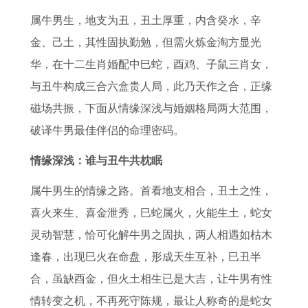
的
的
人
星
人
肖
0
的
属牛男生，地支为丑，丑土厚重，内含癸水，辛
2
节
的
座
2
一
2
人
金、己土，其性固执勤勉，但需火炼金淘方显光
0
日
全
0
落
6
2
华，在十二生肖婚配中巳蛇，酉鸡、子鼠三肖女，
2
吗
年
2
千
年
0
与丑牛构成三合六盒贵人局，此乃天作之合，正缘
7
英
运
7
丈
每
2
磁场共振，下面从情缘深浅与婚姻格局两大范围，
年
文
势
年
是
月
6
破译牛男最佳伴侣的命理密码。
下
怎
1
健
什
运
年
半
么
9
康
么
势
的
情缘深浅：谁与丑牛共枕眠
年
说
7
运
生
8
财
属牛男生的情缘之路。首看地支相合，丑土之性，
财
1
势
肖
8
运
喜火来生、喜金泄秀，巳蛇属火，火能生土，蛇女
运
出
如
年
1
灵动智慧，恰可化解牛男之固执，两人相遇如枯木
如
生
何
属
9
逢春，出现巳火在命盘，形成天生互补，巳丑半
何
1
龙
8
合，虽缺酉金，但火土相生已是大吉，让牛男有性
2
9
女
5
情转变之机，不再死守陈规，最让人称奇的是蛇女