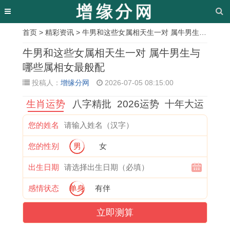
首页
>
精彩资讯
> 牛男和这些女属相天生一对 属牛男生与哪些属相女最般配
相
牛男和这些女属相天生一对 属牛男生与
关
哪些属相女最般配
投稿人：
增缘分网
2026-07-05 08:15:00
文
生肖运势
八字精批
2026运势
十年大运
章
2
今
2
水
1
一
8
1
您的姓名
0
天
0
瓶
9
落
8
9
您的性别
男
女
2
是
2
座
7
千
年
8
0
什
6
男
5
丈
属
5
出生日期
年
么
年
生
年
是
龙
年
感情状态
单身
有伴
属
特
属
最
属
啥
女
属
立即测算
鼠
殊
猪
配
兔
生
2
牛