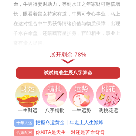
怎
势
样
命，牛男得妻财助力，等到水旺之年家财可翻倍增
么
详
长，眼看着鼠女持家有道，牛男可专心事业，马上
样
解
在这对组合中牛男获得情绪价值与物质保障，出现
子水在命盘，还暗藏官星护身，官印相生，事业上
常有贵人提携。
展开剩余 78%
巳蛇、酉鸡、子鼠三肖女。乃牛男上选，若错过此
三肖，次寻申猴、辰龙，申猴与子鼠巳蛇，可凑三
试试精准生辰八字算命
合水局，但猴性跳脱，与牛男稳重有冲，需牛男包
容才能长久，辰龙与酉鸡六盒，与子鼠三合，龙女
大气，能镇住牛男脾气，然而辰丑相破，家中易有
器物损坏，对牛男来讲选择伴侣先看六盒三合，若
一生财运
八字精批
一生运势
测桃花运
遇未羊午马，则要慎之又慎，牛羊相冲，马牛相
把握命运黄金十年走上人生巅峰
十年大运
害，皆非良缘。
你和TA是天生一对还是苦命鸳鸯
合婚配对