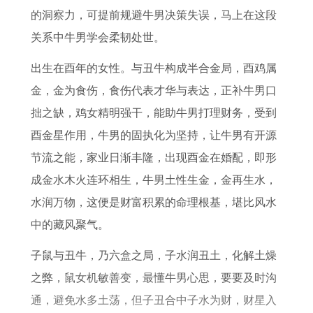
0
7
2
年
的洞察力，可提前规避牛男决策失误，马上在这段
年
5
0
属
关系中牛男学会柔韧处世。
属
年
2
牛
出生在酉年的女性。与丑牛构成半合金局，酉鸡属
鼠
兔
6
人
金，金为食伤，食伤代表才华与表达，正补牛男口
2
2
年
在
拙之缺，鸡女精明强干，能助牛男打理财务，受到
0
0
健
2
酉金星作用，牛男的固执化为坚持，让牛男有开源
2
2
康
0
节流之能，家业日渐丰隆，出现酉金在婚配，即形
7
7
状
2
成金水木火连环相生，牛男土性生金，金再生水，
年
年
况
6
水润万物，这便是财富积累的命理根基，堪比风水
事
运
年
中的藏风聚气。
业
势
财
和
每
运
子鼠与丑牛，乃六盒之局，子水润丑土，化解土燥
财
月
怎
之弊，鼠女机敏善变，最懂牛男心思，要要及时沟
运
运
么
通，避免水多土荡，但子丑合中子水为财，财星入