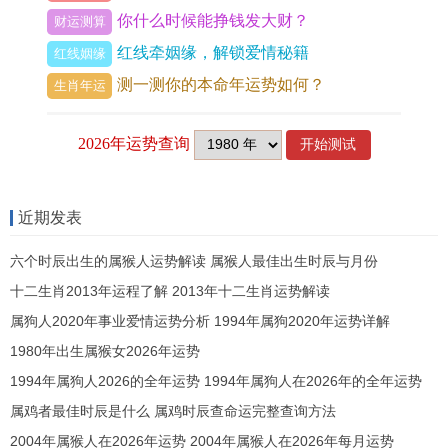
从五行旺衰看牛男土旺需木疏。但十二生肖中寅虎
你什么时候能挣钱发大财？
财运测算
与丑牛暗合，寅木克丑土，本是官星制劫，然而虎
红线牵姻缘，解锁爱情秘籍
红线姻缘
性刚猛，两强相遇必有一伤，兔与牛虽无冲害，但
测一测你的本命年运势如何？
生肖年运
卯木克丑土太过，兔女柔弱，恐被牛男欺压，唯有
蛇火生土、鸡金泄土、鼠水润土，方为与谐之路，
这便是命理中的「通关用神」，缺一不可，牛男若
能得此三肖其一，家中气场调与，百邪不侵。
近期发表
进入蛇年或鸡年牛男的婚缘最旺。尤其在巳月、酉
六个时辰出生的属猴人运势解读 属猴人最佳出生时辰与月份
月红鸾星动，单身牛男若遇蛇女，第一眼便有熟悉
十二生肖2013年运程了解 2013年十二生肖运势解读
感，那是前世因果，今生了断，鸡女则需相处三月
属狗人2020年事业爱情运势分析 1994年属狗2020年运势详解
方显默契，鼠女一见钟情者少，细水长流者多，对
1980年出生属猴女2026年运势
牛男来讲切勿以貌取人，要看对方八字中的五行，
1994年属狗人2026的全年运势 1994年属狗人在2026年的全年运势
是否真能补己之缺，即要排出双方四柱，看地支有
属鸡者最佳时辰是什么 属鸡时辰查命运完整查询方法
无冲合，若合多冲少，便是正缘；若冲多合少，纵
2004年属猴人在2026年运势 2004年属猴人在2026年每月运势