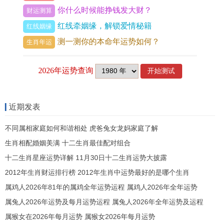
你什么时候能挣钱发大财？
事业功名之机遇与暗礁
财运测算
红线牵姻缘，解锁爱情秘籍
红线姻缘
伤官临太岁，本年事业领域必见变动之机，丙火劫
测一测你的本命年运势如何？
生肖年运
财透出，主业内竞争白日化，或出现新的合作伙
伴，团队重组之象，对于从事创意，文艺、科技，
营销等需才华展现之业的命主，伤官旺气能激发不
俗灵感与表达欲，让作品项目有脱颖而出之可能。
近期发表
然劫财伴随，最易有成果被分润，创意被借鉴之情
不同属相家庭如何和谐相处 虎爸兔女龙妈家庭了解
事，故知识产权，合约文书务必严谨，午中暗藏己
生肖相配婚姻美满 十二生肖最佳配对组合
土食神，食伤混杂，想法繁多，然执行力易受情绪
十二生肖星座运势详解 11月30日十二生肖运势大披露
干扰，出现朝令夕改，虎头蛇尾之态，卯午相破，
2012年生肖财运排行榜 2012年生肖中运势最好的是哪个生肖
体现在职场人际，则与上级，前辈或年长同事之
属鸡人2026年81年的属鸡全年运势运程 属鸡人2026年全年运势
间，关系微妙，对方要求或挑剔令你心生烦破，看
属兔人2026年运势及每月运势运程 属兔人2026年全年运势及运程
似小事积累，却可能作用关键支持。
属猴女在2026年每月运势 属猴女2026年每月运势