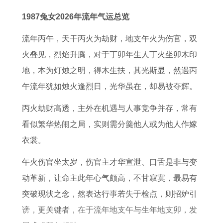
年
财
年
十
议
6
运
1987兔女2026年流年气运总览
属
运
生
二
1
年
势
虎
怎
肖
生
9
属
全
流年丙午，天干丙火为劫财，地支午火为伤官，双
女
么
龙
肖
6
龙
年
火叠见，烈焰升腾，对于丁卯年生人丁火坐卯木印
人
样
2
7
2
运
地，本为灯烛之明，得木生扶，其光斯显，然遇丙
在
0
年
0
势
午流年犹如烛火逢烈日，光华虽在，却易被夺辉。
2
2
属
2
丙火劫财高透，主外在机遇与人事竞争并存，常有
0
7
羊
7
看似繁华热闹之局，实则需分羹他人或为他人作嫁
2
全
女
年
衣裳。
6
年
性
事
全
每
在
业
午火伤官坐太岁，伤官主才华宣泄、口舌是非与变
年
月
2
和
动革新，让命主此年心气颇高，不甘寂寞，最易有
运
运
0
财
突破现状之念，然表达行事若失于检点，则招妒引
势
势
2
运
谤，更关键者，在于流年地支午与生年地支卯，发