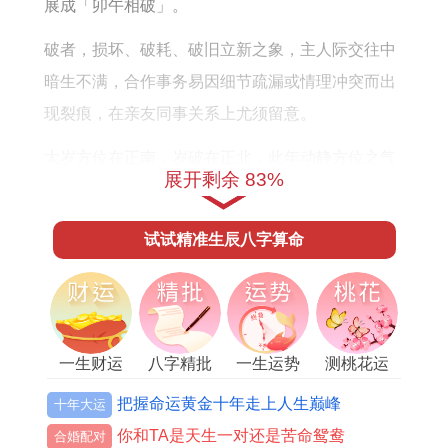
详
6
好
展成「卯午相破」。
解
年
吗
破者，损坏、破耗、破旧立新之象，主人际交往中
的
暗生不满，合作事务易因细节疏漏或情理冲突而出
运
现裂痕，在亲友同事关系上尤须留意。
势
太岁方位在正南，岁破在正北，此年动静方位之气
如
展开剩余 83%
皆牵动命局，南位火旺加剧命局火势，北位水方受
何
冲则调候之力受损，故居家办公坐向需稍加调与，
试试精准生辰八字算命
然命局测算，非独看流年大运介入方显全局。
若命主正行金水之乡。如庚子、辛亥等运，则流年
烈火反能锻金成器，催生财禄；若运走木火，如甲
午、乙巳，则火炎土焦，需防心血耗亏、投资失
一生财运
八字精批
一生运势
测桃花运
误，故本年气运，一句话：乃在「炽烈中寻清凉，
把握命运黄金十年走上人生巅峰
十年大运
破立间掌分寸」。
你和TA是天生一对还是苦命鸳鸯
合婚配对