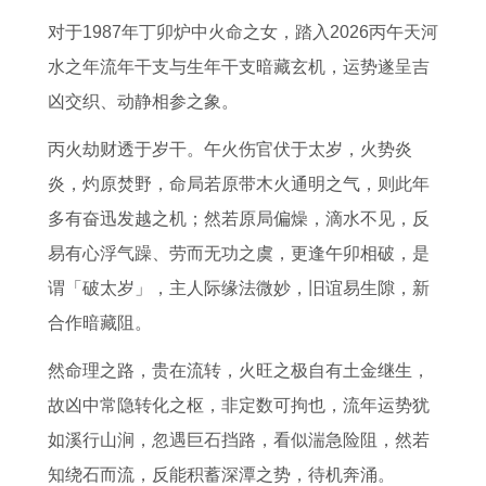
的
鼠
人
地
女
的
的
般
对于1987年丁卯炉中火命之女，踏入2026丙午天河
女
的
2
新
性
2
运
配
水之年流年干支与生年干支暗藏玄机，运势遂呈吉
人
运
0
生
在
0
势
九
凶交织、动静相参之象。
2
势
2
者
2
2
及
月
0
2
7
生
0
7
运
天
丙火劫财透于岁干。午火伤官伏于太岁，火势炎
2
0
年
肖
2
年
程
秤
炎，灼原焚野，命局若原带木火通明之气，则此年
6
2
婚
解
6
上
属
座
多有奋迅发越之机；然若原局偏燥，滴水不见，反
年
6
烟
密
年
半
鸡
的
易有心浮气躁、劳而无功之虞，更逢午卯相破，是
运
属
运
大
的
年
2
生
谓「破太岁」，主人际缘法微妙，旧谊易生隙，新
势
牛
势
地
事
财
0
肖
合作暗藏阻。
1
的
如
新
业
运
2
配
然命理之路，贵在流转，火旺之极自有土金继生，
9
运
何
生
发
如
6
对
故凶中常隐转化之枢，非定数可拘也，流年运势犹
8
势
7
功
展
何
年
指
如溪行山涧，忽遇巨石挡路，看似湍急险阻，然若
6
和
6
夫
建
7
的
南
知绕石而流，反能积蓄深潭之势，待机奔涌。