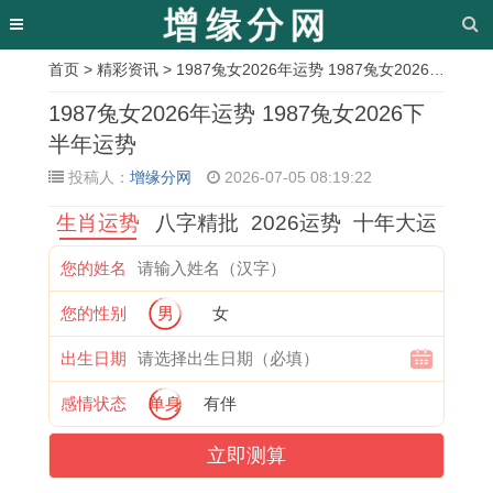
首页
>
精彩资讯
> 1987兔女2026年运势 1987兔女2026下半年运势
相
1987兔女2026年运势 1987兔女2026下
关
半年运势
投稿人：
增缘分网
2026-07-05 08:19:22
文
生肖运势
八字精批
2026运势
十年大运
章
1
2
1
十
1
1
属
天
您的姓名
9
0
9
二
9
9
鸡
秤
您的性别
男
女
8
2
7
生
6
7
2
九
6
6
6
肖
7
6
0
月
出生日期
年
属
年
中
年
年
2
与
感情状态
单身
有伴
属
牛
属
的
属
属
6
谁
立即测算
虎
属
龙
大
羊
龙
年
最