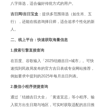
5
年
友
鼠
势
佩
年
男
八字筛选，适合偏好传统方式的用户。
年
生
人
了
戴
2
性
吉日网/吉日宝盒
：提供多范围筛选（如生肖、五
属
肖
的
解
什
0
的
行），还能在线咨询择日师，适合追求个性化的新
猪
羊
婚
么
0
全
人。
金
2
姻
旺
2
年
牛
0
怎
财
年
运
二、线上平台：快速获取海量信息
女
2
么
运
属
势
1.搜索引擎直接查询
的
7
样
好
马
在百度、谷歌输入「2025结婚吉日+城市」。可快
运
全
的
速找到民政局发布的官方吉日表或专业网站推荐，
势
年
全
例如要求中提到的2025年每月吉日列表。
如
每
年
何
月
运
2.微信小程序便捷查询
运
势
通过「结婚吉日大全」「黄道宜忌」等小程序。输
势
入双方出生日期与地区，可实时获取适配的吉日推