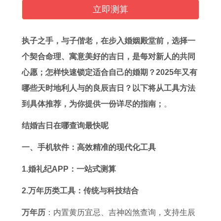
座
人
在
人
婚
7
2
男
立即测算
女
2
2
的
姻
年
0
人
生
0
0
全
展
事
2
全
执子之手，与子偕老，在步入婚姻殿堂前，选择一
学
2
2
年
望
业
6
年
个契合命理、寓意美好的吉日，是每对新人的共同
业
7
6
运
2
和
年
运
心愿；怎样快速锁定适合自己的婚期？2025年又有
将
年
年
势
0
财
运
势
哪些天时地利人与的良辰吉日？以下将从工具方法
有
婚
运
如
2
运
势
2
到具体推荐，为你提供一份详尽的指南；
。
怎
烟
势
何
1
1
及
0
结婚吉日在哪查询最快呢
样
运
6
2
生
9
运
2
表
势
6
0
肖
9
程
6
一、手机软件：高效精准的现代化工具
现
如
年
2
狗
1
2
年
1.婚礼纪APP：一站式测算
2
何
属
6
恋
年
0
属
2.万年历类工具：传统与科技结合
0
9
马
年
爱
属
2
牛
2
1
交
属
运
羊
6
人
万年历
：内置黄历宜忌、吉神凶煞查询，支持生辰