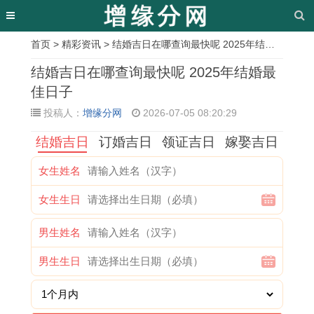
首页
>
精彩资讯
> 结婚吉日在哪查询最快呢 2025年结婚最佳日子
相
结婚吉日在哪查询最快呢 2025年结婚最
关
佳日子
投稿人：
增缘分网
2026-07-05 08:20:29
文
结婚吉日
订婚吉日
领证吉日
嫁娶吉日
章
2
1
1
2
2
1
2
2
女生姓名
0
9
9
0
0
9
0
0
女生生日
2
9
6
2
2
9
0
2
5
1
6
6
2
1
2
6
男生姓名
年
年
年
年
运
羊
年
年
男生生日
金
属
属
属
势
女
属
属
牛
羊
马
鼠
和
2
马
牛