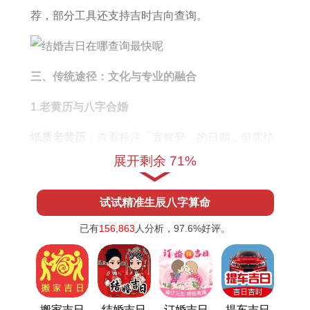
详
荐，部分工具还支持吉时吉向查询。
解
三、传统途径：文化与专业的融合
1.老黄历与八字合婚
纸质老黄历
：查看标注「宜嫁娶」的日期，但需结
合双方八字避免通用吉日的局限性。
展开剩余 71%
命理师测算
：专业择吉师依据生辰八字、生肖相合
试试精准生辰八字算命
等因素推算，适合对传统文化详细信赖的家庭。
已有
156,863
人分析，
97.6%
好评。
2.民俗禁忌避坑指南
避开农历三、六、九日（传统「三六九穷」禁
忌）。
搬家吉日
结婚吉日
订婚吉日
提车吉日