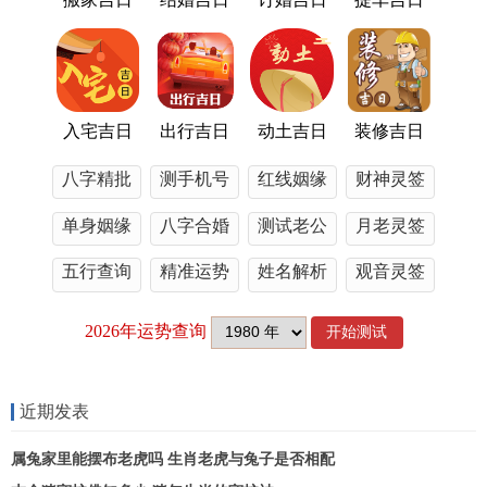
忌选与新人属相相冲的月份（如属马者避开子
月）。
四、综合对比：哪种方法最适合你？
入宅吉日
出行吉日
动土吉日
装修吉日
2025年结婚最佳日子
八字精批
测手机号
红线姻缘
财神灵签
一、全年吉日分布与气候适配性
单身姻缘
八字合婚
测试老公
月老灵签
1.春秋旺季：气候宜人吉日密集
五行查询
精准运势
姓名解析
观音灵签
春季（3-5月）
：推荐4月6日（冲煞少）、5月10日
（天德日）。
秋季（9-11月）
：优选9月18日（三合日）、10月7
近期发表
日（重阳节）。
属兔家里能摆布老虎吗 生肖老虎与兔子是否相配
2.冬夏备选：兼顾寓意与舒适度