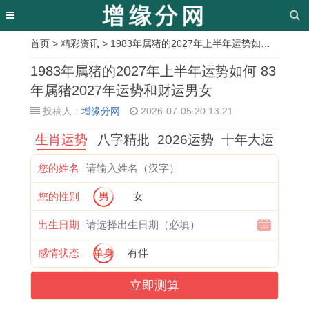
首页
>
精彩资讯
> 1983年属猪的2027年上半年运势如何 83年属猪2027年运势和财运男女
相
1983年属猪的2027年上半年运势如何 83
关
年属猪2027年运势和财运男女
投稿人：
增缘分网
2026-07-05 20:13:21
文
生肖运势
八字精批
2026运势
十年大运
章
1
属
2
5
9
赵
1
1
您的姓名
9
鸡
0
3
2
吉
9
9
您的性别
男
女
9
办
1
年
年
在
9
8
0
公
7
属
属
历
3
7
出生日期
年
室
年
什
猴
史
年
属
感情状态
单身
有伴
男
风
属
么
2
中
属
兔
立即测算
士
水
鸡
生
0
的
鸡
女