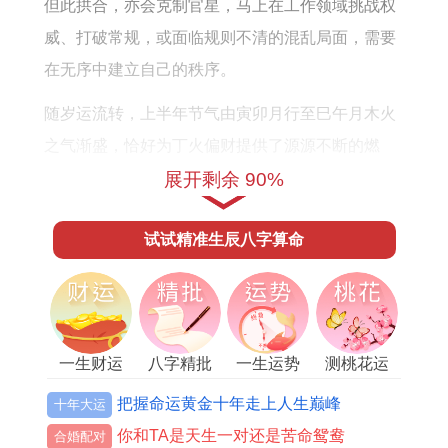
运
但此拱合，亦会克制官星，马上在工作领域挑战权
势
威、打破常规，或面临规则不清的混乱局面，需要
在无序中建立自己的秩序。
随岁运流转，上半年节气由寅卯月行至巳午月木火
之气渐盛，恰好为丁火偏财提供了源源不断的燃
料，这代表着从立春之后，赚钱的机遇和念头便会
展开剩余 90%
如野草般疯长，尤其在投资、副业、自媒体、销售
试试精准生辰八字算命
提成等范围会有意想不到的偏财之门为你打开。
可偏财亦是众人之财。流年天干丁火独透，地支未
土中更有同类亥水暗伏，这便是「比肩夺财」的微
妙预兆，代表着合作生财的道路上极易出现同伴分
一生财运
八字精批
一生运势
测桃花运
利、客户被抢、投资收益被合伙人中途截胡等令人
把握命运黄金十年走上人生巅峰
十年大运
措手不及的变故。
你和TA是天生一对还是苦命鸳鸯
合婚配对