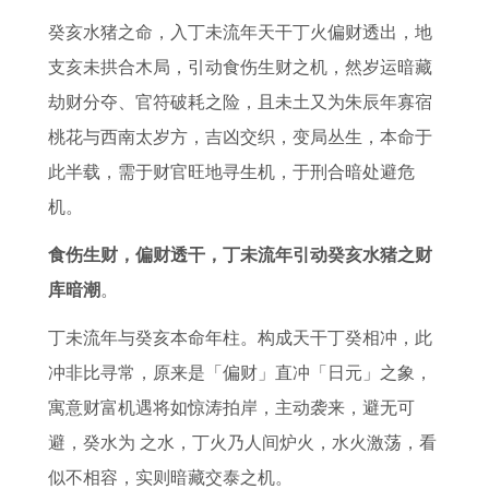
生
摆
2
肖
2
介
女
2
癸亥水猪之命，入丁未流年天干丁火偏财透出，地
肖
设
0
五
6
绍
人
0
支亥未拱合木局，引动食伤生财之机，然岁运暗藏
马
属
2
行
年
赵
2
2
劫财分夺、官符破耗之险，且未土又为朱辰年寡宿
在
鸡
6
属
运
吉
0
6
桃花与西南太岁方，吉凶交织，变局丛生，本命于
2
办
年
什
势
历
2
年
此半载，需于财官旺地寻生机，于刑合暗处避危
0
公
运
么
事
史
6
全
机。
2
室
势
业
原
全
年
6
风
详
运
型
年
运
食伤生财，偏财透干，丁未流年引动癸亥水猪之财
年
水
解
9
运
势
库暗潮
。
运
布
书
2
势
运
丁未流年与癸亥本命年柱。构成天干丁癸相冲，此
势
局
2
年
1
程
冲非比寻常，原来是「偏财」直冲「日元」之象，
1
0
属
9
1
寓意财富机遇将如惊涛拍岸，主动袭来，避无可
9
1
猴
9
9
避，癸水为 之水，丁火乃人间炉火，水火激荡，看
9
7
2
3
8
似不相容，实则暗藏交泰之机。