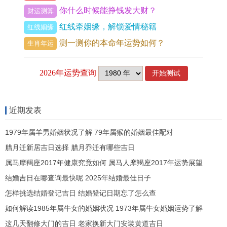
就流月来讲立春寅月食神主事。创意萌发，是规划
你什么时候能挣钱发大财？
财运测算
全年财务目标的绝佳时机；惊蛰卯月亥卯未三合木
红线牵姻缘，解锁爱情秘籍
红线姻缘
局力量至强，才华横溢，可勇敢提案，却需警惕因
测一测你的本命年运势如何？
生肖年运
言辞高调而招致同僚嫉妒；清明辰月水库开闸，思
绪趋于理性，适合整理前期分散的资金流，规避无
有价值 的社交开销；立夏巳月巳亥相冲，驿马星
动，财源往往来自奔波劳碌，出差、外派、跨领域
近期发表
合作都有望带来丰厚回报，但切忌冲动投资陌生范
1979年属羊男婚姻状况了解 79年属猴的婚姻最佳配对
围以免落入财务陷阱。
腊月迁新居吉日选择 腊月乔迁有哪些吉日
劫财暗藏，七杀制刃，亥未拱合触发利益格局的重
属马摩羯座2017年健康究竟如何 属马人摩羯座2017年运势展望
重洗牌
。
结婚吉日在哪查询最快呢 2025年结婚最佳日子
怎样挑选结婚登记吉日 结婚登记日期忘了怎么查
此年上半年本命年柱「癸亥」中的亥水。正是命主
如何解读1985年属牛女的婚姻状况 1973年属牛女婚姻运势了解
自身，而亥中藏干壬水即为「劫财」，代表同辈、
这几天翻修大门的吉日 老家换新大门安装黄道吉日