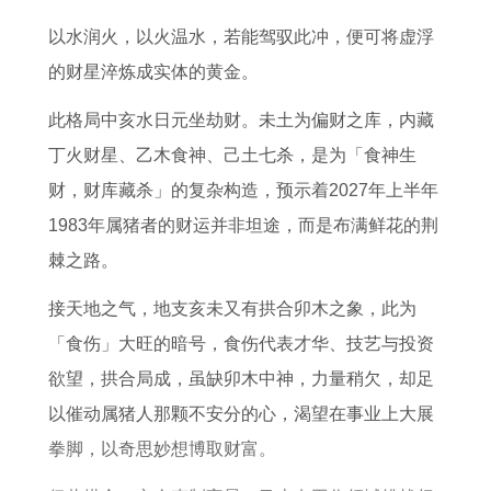
0
年
0
年
7
以水润火，以火温水，若能驾驭此冲，便可将虚浮
年
属
2
属
年
的财星淬炼成实体的黄金。
属
鸡
6
鸡
属
马
人
年
的
兔
此格局中亥水日元坐劫财。未土为偏财之库，内藏
男
在
运
女
女
丁火财星、乙木食神、己土七杀，是为「食神生
士
2
势
人
2
财，财库藏杀」的复杂构造，预示着2027年上半年
2
0
及
2
0
1983年属猪者的财运并非坦途，而是布满鲜花的荆
0
2
运
0
2
棘之路。
2
6
程
2
6
接天地之气，地支亥未又有拱合卯木之象，此为
6
年
6
年
「食伤」大旺的暗号，食伤代表才华、技艺与投资
全
运
年
运
欲望，拱合局成，虽缺卯木中神，力量稍欠，却足
年
势
运
势
以催动属猪人那颗不安分的心，渴望在事业上大展
运
势
每
拳脚，以奇思妙想博取财富。
势
月