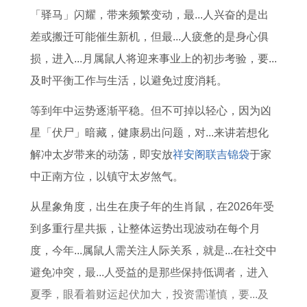
2
3
2
对
5
7
寓
1
「驿马」闪耀，带来频繁变动，最...人兴奋的是出
0
年
0
象
年
年
意
年
差或搬迁可能催生新机，但最...人疲惫的是身心俱
2
运
2
最
属
事
属
损，进入...月属鼠人将迎来事业上的初步考验，要...
7
势
7
佳
猪
业
兔
及时平衡工作与生活，以避免过度消耗。
年
解
年
属
2
和
2
等到年中运势逐渐平稳。但不可掉以轻心，因为凶
的
读
的
相
0
财
0
星「伏尸」暗藏，健康易出问题，对...来讲若想化
运
运
2
运
2
解冲太岁带来的动荡，即安放
祥安阁联吉锦袋
于家
势
势
7
怎
7
中正南方位，以镇守太岁煞气。
和
和
年
么
年
婚
婚
运
样
事
从星象角度，出生在庚子年的生肖鼠，在2026年受
姻
姻
势
业
到多重行星共振，让整体运势出现波动在每个月
状
状
和
和
度，今年...属鼠人需关注人际关系，就是...在社交中
况
况
财
财
避免冲突，最...人受益的是那些保持低调者，进入
运
运
夏季，眼看着财运起伏加大，投资需谨慎，要...及