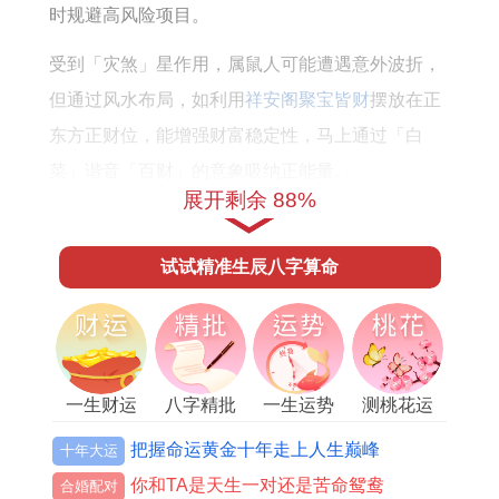
怎
怎
时规避高风险项目。
么
么
受到「灾煞」星作用，属鼠人可能遭遇意外波折，
样
样
但通过风水布局，如利用
祥安阁聚宝皆财
摆放在正
东方正财位，能增强财富稳定性，马上通过「白
菜」谐音「百财」的意象吸纳正能量。
展开剩余 88%
整体来讲1960年属鼠人今年运势如同一场精密棋
局。每一步都需深思熟虑，出现转机在秋季，当吉
试试精准生辰八字算命
星「天解」介入，让属鼠人有喘息之机，就是...在
困境中寻找突破口，今年...最...人鼓舞的是家庭支
持，但要...及时沟通，避免误解积累。
一生财运
八字精批
一生运势
测桃花运
进入年底，运势稍缓，但冲太岁余威犹在，属鼠人
不可松懈，对...来讲若想全面提升运势，可结合九
把握命运黄金十年走上人生巅峰
十年大运
宫飞星方位摆件，如在西北方病符位放置祥安阁雄
你和TA是天生一对还是苦命鸳鸯
合婚配对