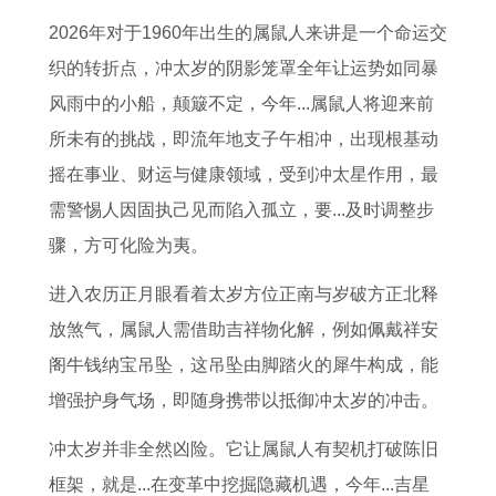
女
年
女
的
的
年
财
的
2026年对于1960年出生的属鼠人来讲是一个命运交
2
运
2
配
2
下
寓
2
织的转折点，冲太岁的阴影笼罩全年让运势如同暴
0
势
0
对
0
半
意
0
风雨中的小船，颠簸不定，今年...属鼠人将迎来前
2
详
2
对
2
年
一
2
所未有的挑战，即流年地支子午相冲，出现根基动
7
解
7
象
7
运
起
7
摇在事业、财运与健康领域，受到冲太星作用，最
每
十
每
9
年
势
发
年
需警惕人因固执己见而陷入孤立，要...及时调整步
月
一
月
1
上
如
和
下
骤，方可化险为夷。
财
月
财
年
半
何
两
半
运
生
运
出
年
属
地
年
进入农历正月眼看着太岁方位正南与岁破方正北释
9
肖
8
生
运
虎
同
财
放煞气，属鼠人需借助吉祥物化解，例如佩戴祥安
4
狗
4
的
势
人
发
运
阁牛钱纳宝吊坠，这吊坠由脚踏火的犀牛构成，能
年
2
年
羊
如
2
的
如
增强护身气场，即随身携带以抵御冲太岁的冲击。
狗
0
鼠
年
何
0
生
何
冲太岁并非全然凶险。它让属鼠人有契机打破陈旧
女
2
女
找
9
2
肖
1
框架，就是...在变革中挖掘隐藏机遇，今年...吉星