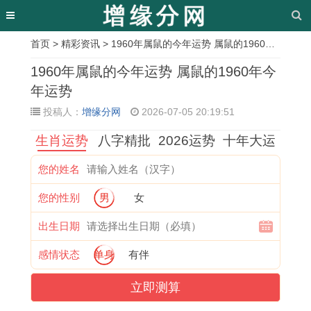
首页
>
精彩资讯
> 1960年属鼠的今年运势 属鼠的1960年今年运势
相
1960年属鼠的今年运势 属鼠的1960年今
关
年运势
投稿人：
增缘分网
2026-07-05 20:19:51
文
生肖运势
八字精批
2026运势
十年大运
章
1
2
1
如
1
属
了
2
您的姓名
9
0
9
何
9
虎
解
0
您的性别
男
女
9
2
8
选
9
的
生
1
4
3
4
择
5
2
肖
1
出生日期
年
年
年
最
年
0
中
年
感情状态
单身
有伴
属
狗
属
适
属
2
的
属
立即测算
狗
全
鼠
合
猪
7
发
兔