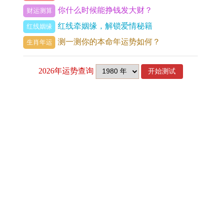
狮护宅，由一对身佩的雄狮黄色石雕刻构成，以驱
你什么时候能挣钱发大财？
财运测算
散病气。
红线牵姻缘，解锁爱情秘籍
红线姻缘
测一测你的本命年运势如何？
生肖年运
从更广阔视角，生肖运势不仅受出生年份作用，还
让个人选择有放大效应，今年...属鼠人需拥抱变
化，就是...在动荡中培养韧性，最...人叹服的是那些
能化危机为转机者，他们往往提前布局，要...及时
近期发表
调整心态。
1988年属龙人2027年爱情运势如何 88年龙2027年每月运势完整版
进入...月属鼠人将迎来感情上的考验。但通过佩戴
1983年属猪人2027年健康运势如何 1983年猪2027年运势每月运势详解
祥安阁九艳利贵手链，能增强人缘，即借助手链能
1977年属蛇的2027年上半年财运如何 77年属蛇2027年事业和财运好吗
量促进与谐，等到冬季，眼看着事业出现新机，属
1985年属牛人2027年感情运势如何 属牛1985年出生的人2027年全年运势运程
鼠人可借助
祥安阁登榜扬名
摆件于东北方文昌位，
十二生肖背后的文化内涵 生肖属相详解大全
由麒麟、卷书等构成，以提升事业学业运势。
属鸡的2027年上半年运势如何 属鸡人2027年事业和财运好吗
事业运势：冲太岁下的职业漩涡与重生之机
1989年属蛇的2027年上半年运势如何 89年属蛇2027年运势和财运怎么样