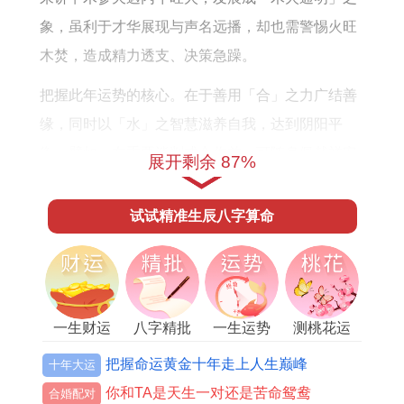
升
象，虽利于才华展现与声名远播，却也需警惕火旺
方
木焚，造成精力透支、决策急躁。
法
把握此年运势的核心。在于善用「合」之力广结善
缘，同时以「水」之智慧滋养自我，达到阴阳平
衡，譬如，在重要谈判或合作前，可随身佩戴祥安
展开剩余 87%
阁阳火得意吊坠，其由上离卦下火苗构成的设计理
念，正是取「木火通明」之吉象，并加以调与稳
试试精准生辰八字算命
固，帮助在人际合与中保持清醒头脑，将聪明才智
转化为实际成果。
事业运势与职场进阶征途
一生财运
八字精批
一生运势
测桃花运
「三台」同「将星」这两颗有力的吉星将在2026年
把握命运黄金十年走上人生巅峰
十年大运
飞临属虎人的命宫
你和TA是天生一对还是苦命鸳鸯
合婚配对