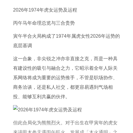
的
明
览
8
2026年1974年虎女运势及运程
生
此
表
年
肖
大
属
丙午马年命理总览与三合贵势
有
势
鼠
寅午半合火局构成了1974年属虎女性2026年运势的
哪
则
2
底层基调
些
择
0
属
吉
2
这一合象，非尖锐之冲亦非直接之克，而是一种具
相
之
7
有建设性的吸引与融合之力，它昭示着全年人际关
事
年
系网络将成为重要的运势推手，不管是职场协作、
事
商务洽谈，还是私人社交，都更容易遇到气场相
业
投、能够互利共赢的伙伴。
运
势
但此合局化为熊熊烈火。对于出生在甲寅年的虎女
提
来讲甲木参天遇丙午旺火，发展成「木火通明」之