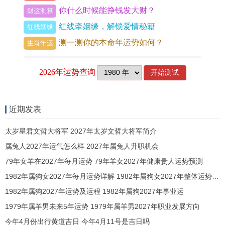
三台星主科甲功名与稳步晋升。对于从事教育、聊
你什么时候能挣钱发大财？
财运测算
聊、技术或需要考核认证行业的74年虎女尤为有
红线牵姻缘，解锁爱情秘籍
红线姻缘
利，是积攒资历、获取官方认可的良机。
测一测你的本命年运势如何？
生肖年运
而将星则赋予卓越的领导才能与临场决断力。对于
身处管理岗位或意图开拓新项目的你，此星能助你
树立权威，带领团队攻克难关。
近期发表
与太岁相合带来的并非全是贵人「五鬼」凶星暗
伏，主小人暗中作祟与无端猜忌
太岁星君文哲大将军 2027年太岁文哲大将军简介
属兔人2027年运气怎么样 2027年属兔人升职机会
这代表着你在展现技能 、获得赏识的也可能无意中
79年女羊在2027年每月运势 79年羊女2027年健康贵人运势预测
触动他人的利益或引发嫉妒，全年需谨记「事成不
1982年属狗女2027年每月运势详解 1982年属狗女2027年整体运势预测
居功，言多必有失」的古训，将成绩归于团队，以
1982年属狗2027年运势及运程 1982年属狗2027年事业运
谦与姿态化解无形敌意，对于期望在事业上更进一
1979年属羊男未来5年运势 1979年属羊男2027年职业发展方向
步的74年虎女，不妨在办公室或书房的东北文昌位
今年4月份出行黄道吉日 今年4月11号是吉日吗