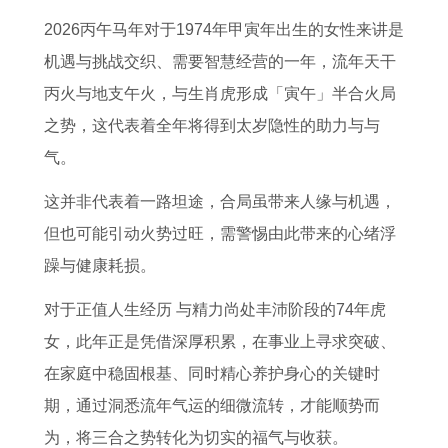
荐
日
岁
2
破
吉
2
日
2026丙午马年对于1974年甲寅年出生的女性来讲是
店
查
生
6
土
日
0
查
机遇与挑战交织、需要智慧经营的一年，流年天干
铺
询
肖
年
吉
8
2
询
丙火与地支午火，与生肖虎形成「寅午」半合火局
布
大
有
属
日
5
7
生
之势，这代表着全年将得到太岁隐性的助力与与
吉
全
哪
虎
2
年
年
肖
气。
日
明
些
乔
0
的
运
今
料
日
2
迁
2
牛
势
日
这并非代表着一路坦途，合局虽带来人缘与机遇，
店
适
0
之
5
开
每
运
但也可能引动火势过旺，需警惕由此带来的心绪浮
合
2
喜
年
工
月
势
躁与健康耗损。
开
7
日
破
建
运
黄
对于正值人生经历 与精力尚处丰沛阶段的74年虎
工
年
历
土
房
势
历
女，此年正是凭借深厚积累，在事业上寻求突破、
装
犯
表
吉
吉
2
宜
在家庭中稳固根基、同时精心养护身心的关键时
修
太
,
日
日
0
忌
期，通过洞悉流年气运的细微流转，才能顺势而
吗
岁
既
一
0
为，将三合之势转化为切实的福气与收获。