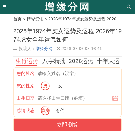
首页
>
精彩资讯
> 2026年1974年虎女运势及运程 2026年1974虎女全年运气如何
相
2026年1974年虎女运势及运程 2026年19
关
74虎女全年运气如何
投稿人：
增缘分网
2026-07-06 08:16:41
文
生肖运势
八字精批
2026运势
十年大运
章
龙
明
2
水
2
阴
2
生
您的姓名
岗
日
0
又
9
历
0
肖
您的性别
男
女
布
装
2
生
1
1
0
今
吉
修
7
木
8
1
8
日
出生日期
日
动
年
：
年
月
年
黄
感情状态
单身
有伴
料
工
犯
2
2
造
属
历
立即测算
推
吉
太
0
月
屋
鼠
吉