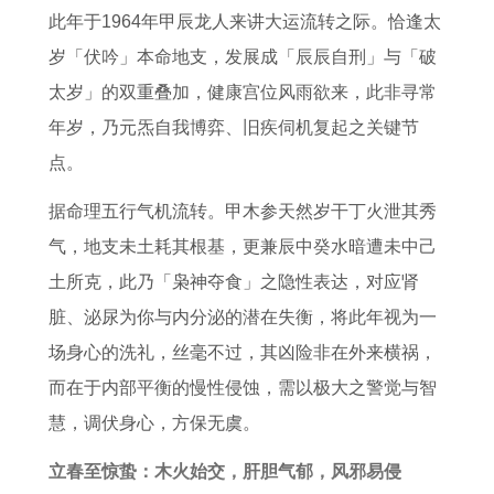
2
展
2
年
0
4
此年于1964年甲辰龙人来讲大运流转之际。恰逢太
7
望
6
属
年
年
岁「伏吟」本命地支，发展成「辰辰自刑」与「破
属
年
兔
狗
属
太岁」的双重叠加，健康宫位风雨欲来，此非寻常
猪
运
女
人
狗
年岁，乃元炁自我博弈、旧疾伺机复起之关键节
人
势
2
2
人
点。
全
全
0
0
2
据命理五行气机流转。甲木参天然岁干丁火泄其秀
年
年
2
2
0
气，地支未土耗其根基，更兼辰中癸水暗遭未中己
运
运
6
6
2
土所克，此乃「枭神夺食」之隐性表达，对应肾
势
势
年
年
6
脏、泌尿为你与内分泌的潜在失衡，将此年视为一
运
每
每
年
场身心的洗礼，丝毫不过，其凶险非在外来横祸，
程
月
月
每
而在于内部平衡的慢性侵蚀，需以极大之警觉与智
1
运
运
月
慧，调伏身心，方保无虞。
9
势
程
运
7
势
立春至惊蛰：木火始交，肝胆气郁，风邪易侵