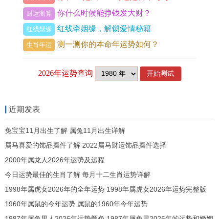
开发物，以防肝阳上亢引发眩晕。
你什么时候能挣钱发大财？
财运测算
红线牵姻缘，解锁爱情秘籍
此月养生核心在于「疏」而非「补」。可将清晨拉
红线姻缘
测一测你的本命年运势如何？
伸筋骨作为每日功课，借寅木生发之气，导引体内
生肖年运
壅滞，印星壬水透出，亦示有化解之路，唯将心神
下沉，借冥想或书法等静功，平衡过旺之肝木，才
可以让风邪不侵，奠定整年健康根基，伴随着春雷
萌动，旧年深藏的病灶亦将随之被唤醒，需提前防
近期发表
范。
兔宝宝11月出生了解 属兔11月出生详解
春分至立夏：土金相生，脾胃受困，湿邪内蕴
属马喜爱的饰品摆件了解 2022属马财运饰品摆件选择
2000年属龙人2026年运势及运程
辰月运至，土气当令，加之未年辰月构成「辰未相
今日运势最佳的生肖了解 每月十二生肖运势详解
破」之应期首当其冲，此破非剧烈冲突，而是慢性
1998年属虎女2026年的全年运势 1998年属虎女2026年运势完整版
消耗、功能紊乱，脾胃作为后天之本，成为此阶段
1960年属鼠的今年运势 属鼠的1960年今年运势
的重灾区，「伤官见官」之流年逢辰土月令引入，
1987年属兔男人2026年运势颜色 1987年属兔男2026年的运势和婚姻