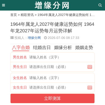
首页
>
精彩资讯
> 1964年属龙人2027年健康运势如何 1964年龙2027年运势每月运势详解
相
1964年属龙人2027年健康运势如何 1964
关
年龙2027年运势每月运势详解
投稿人：
增缘分网
2026-07-06 08:17:33
文
八字合婚
结婚吉日
姻缘分析
婚姻走势
章
1
2
1
正
1
结
1
1
男生姓名
9
0
9
月
9
婚
9
9
男生生日
7
2
7
十
7
吉
7
9
1
1
2
一
5
日
0
4
女生姓名
年
猪
年
开
属
如
年
年
女生生日
属
年
属
市
兔
何
狗
属
立即测算
猪
猪
鼠
是
女
选
人
狗