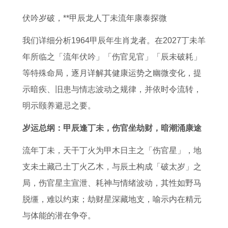
人
人
男
否
在
取
2
人
伏吟岁破，**甲辰龙人丁未流年康泰探微
2
运
2
吉
2
时
0
2
0
势
0
日
0
辰
2
0
我们详细分析1964甲辰年生肖龙者。在2027丁未羊
2
2
2
正
2
本
6
2
年所临之「流年伏吟」「伤官见官」「辰未破耗」
7
0
6
月
6
月
年
6
等特殊命局，逐月详解其健康运势之幽微变化，提
年
2
年
十
年
吉
运
的
示暗疾、旧患与情志波动之规律，并依时令流转，
事
1
运
一
每
日
势
运
明示颐养避忌之要。
业
年
势
开
月
时
每
势
岁运总纲：甲辰逢丁未，伤官坐劫财，暗潮涌康途
运
猪
7
工
运
辰
月
和
势
年
1
时
势
一
运
财
流年丁未，天干丁火为甲木日主之「伤官星」，地
如
人
年
辰
1
览
势
运
支未土藏己土丁火乙木，与辰土构成「破太岁」之
何
生
在
9
表
1
1
局，伤官星主宣泄、耗神与情绪波动，其性如野马
2
运
2
7
9
9
脱缰，难以约束；劫财星深藏地支，喻示内在精元
0
势
0
5
7
9
与体能的潜在争夺。