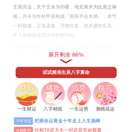
1
壬寅月运，天干壬水为印星，地支寅木为比肩之禄
年
根，月令与年柱甲辰构成「寅辰半会木局」，木气
出
一时极盛，正值孟春，万物生发，然木盛则生风，
生
于人体则首当其冲为肝胆为你。
甲辰日主遇寅木，虽为强根，却引发「辰寅互毁」
展开剩余 86%
之隐忧，此指骨骼关节，尤其是膝盖、腰椎旧患，
可能在春寒料峭中因气血涌动而不堪重负，伤官流
试试精准生辰八字算命
年遇印星透干，看似水火既济，实则「伤官佩印」
之局在此情此境下，易生精神层面的冲突与矛盾。
思维极度活跃，却又自我约束，极易形成「精神内
耗」，表现为失眠、多梦、偏头痛，据五运六气，
一生财运
八字精批
一生运势
测桃花运
初之气主客气皆为厥阴风木，双重风木加临，气血
把握命运黄金十年走上人生巅峰
十年大运
上冲，血压不稳是此阶段的重大隐患，饮食上需避
你和TA是天生一对还是苦命鸳鸯
合婚配对