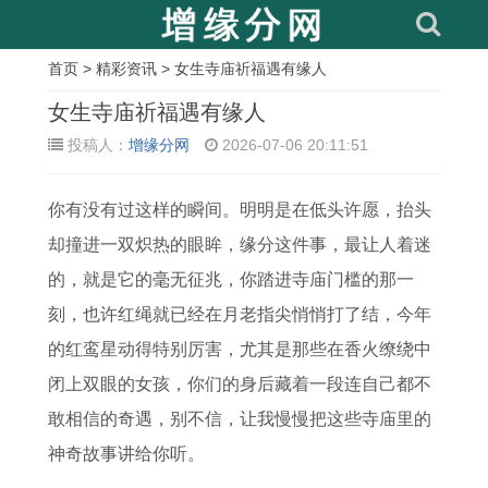
首页
>
精彩资讯
> 女生寺庙祈福遇有缘人
相
女生寺庙祈福遇有缘人
关
投稿人：
增缘分网
2026-07-06 20:11:51
文
你有没有过这样的瞬间。明明是在低头许愿，抬头
章
却撞进一双炽热的眼眸，缘分这件事，最让人着迷
十
了
1
没
农
2
1
民
的，就是它的毫无征兆，你踏进寺庙门槛的那一
二
解
8
有
历
0
9
间
刻，也许红绳就已经在月老指尖悄悄打了结，今年
建
牛
年
吉
吉
0
8
高
的红鸾星动得特别厉害，尤其是那些在香火缭绕中
日
兔
1
日
日
2
8
手
闭上双眼的女孩，你们的身后藏着一段连自己都不
医
配
2
而
吉
年
年
如
敢相信的奇遇，别不信，让我慢慢把这些寺庙里的
治
对
月
下
时
属
属
何
神奇故事讲给你听。
病
的
香
葬
什
马
龙
选