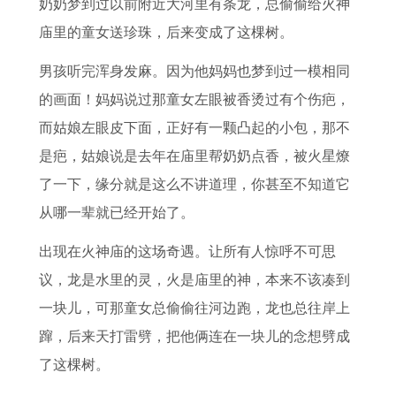
祭
份
属
奶奶梦到过以前附近大河里有条龙，总偷偷给火神
拜
了
龙
庙里的童女送珍珠，后来变成了这棵树。
解
男
男孩听完浑身发麻。因为他妈妈也梦到过一模相同
2
的画面！妈妈说过那童女左眼被香烫过有个伤疤，
0
而姑娘左眼皮下面，正好有一颗凸起的小包，那不
2
是疤，姑娘说是去年在庙里帮奶奶点香，被火星燎
6
了一下，缘分就是这么不讲道理，你甚至不知道它
年
从哪一辈就已经开始了。
运
出现在火神庙的这场奇遇。让所有人惊呼不可思
势
议，龙是水里的灵，火是庙里的神，本来不该凑到
每
一块儿，可那童女总偷偷往河边跑，龙也总往岸上
月
蹿，后来天打雷劈，把他俩连在一块儿的念想劈成
运
了这棵树。
势