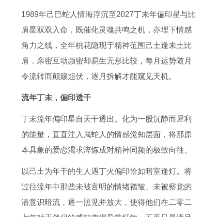
十
2
女
2
月
蛇
吉
婚
1989年己巳蛇人情海浮沉至2027丁未年偏印星与比
三
0
2
0
属
财
日
姻
肩星双双入命，既催化灵魂共鸣之机，亦埋下情感
2
2
0
2
猴
运
十
之
角力之线，全年桃花隐现于精神范围己土逢未土比
0
6
2
6
运
展
二
路
肩，亲密互动频密却易生无形比较，每月运势随月
2
年
6
年
势
望
建
牛
令流转而颠簸起伏，逐月拆解才能窥见天机。
1
婚
年
高
披
1
日
与
年
姻
全
考
露
2
适
兔
流年丁未，偏印透干
正
怎
年
运
月
用
子
丁未流年偏印星自天干透出。化为一股沉静而犀利
月
样
的
势
1
事
能
的能量，直直注入属蛇人的情感觉知层面，将那原
黄
8
运
分
7
项
否
本具象的爱恋渴求淬炼成对精神同频的极致向往。
道
3
势
析
号
成
以己土为年干的生人遇丁火偏印恰如暗室逢灯。将
吉
猪
1
生
为
过往流年中那些未被言明的情绪褶皱、未被察觉的
日
男
9
肖
夫
潜意识暗流，逐一照见并放大，使得他们在二零二
2
8
蛇
妻