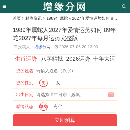
首页
>
精彩资讯
> 1989年属蛇人2027年爱情运势如何 89年蛇2027年每月运势完整版
相
1989年属蛇人2027年爱情运势如何 89年
关
蛇2027年每月运势完整版
投稿人：
增缘分网
2026-07-06 20:13:00
文
生肖运势
八字精批
2026运势
十年大运
章
2
8
1
2
为
十
十
了
您的姓名
0
3
9
0
何
二
二
解
您的性别
男
女
2
年
8
0
如
月
建
牛
1
的
3
7
此
十
日
兔
出生日期
年
猪
年
年
运
七
医
配
感情状态
单身
有伴
正
男
属
属
气
生
治
对
立即测算
月
在
猪
猪
八
肖
病
的