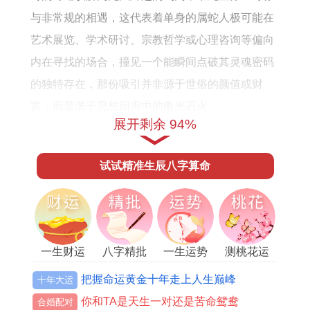
运
与非常规的相遇，这代表着单身的属蛇人极可能在
势
艺术展览、学术研讨、宗教哲学或心理咨询等偏向
内在寻找的场合，撞见一个能瞬间点破其灵魂密码
的独特存在，那份吸引并非源于世俗的颜值或财
富，而是源于思想回廊中的电光石火。
展开剩余 94%
随流年地支未土稳稳坐实。这枚藏着己土、丁火、
乙木的杂气库房，又将天干偏印的能量接引到现实
试试精准生辰八字算命
土壤，使得那些缥缈的精神追求有了化为具体关系
模式的可能，不再是无根浮萍。
那深埋在日常相处中的理解与误解。终究要借由一
一生财运
八字精批
一生运势
测桃花运
件能调和气场的信物来疏通，若感自身在情感中过
度紧绷、难以松弛，可佩戴2027年通用人缘感情手
把握命运黄金十年走上人生巅峰
十年大运
链-
祥安阁九艳和合手链
，其由红玛瑙珠子若干和引
你和TA是天生一对还是苦命鸳鸯
合婚配对