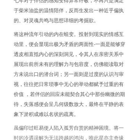
七年对于伴侣的感知变得异常纤敏，不再只是满足
0
3
运
于柴米油盐的温情陪伴，反而生发出一种近乎偏执
2
年
势
的、对灵魂共鸣与思想详细的考掘欲。
6
属
预
年
猪
测
将这种流年引动的内在蜕变。投射到现实的情感互
婚
女
动里，便会显现出极为矛盾的两面性-一面是能够穿
姻
2
透皮相直抵内心的深刻洞见，令其人在亲密关系中
感
0
展现出前所未有的理解力与包容度，仿佛能读取对
情
2
方未说出口的潜台词；另一面则是过度的认识与审
状
6
视，往往把日常琐事中无心的举动都赋予过重的有
况
年
价值 ，若伴侣的回应未能契合其心中那份幽微的期
运
待，失落感便会呈几何级数放大，最终在平静的表
势
象下淤积成难以名状的疏离。
每
虽偏印过旺易使人陷入孤芳自赏的精神困境。将一
月
时的冷遇误解为无法跨越的鸿沟，唯此星亦主奇缘