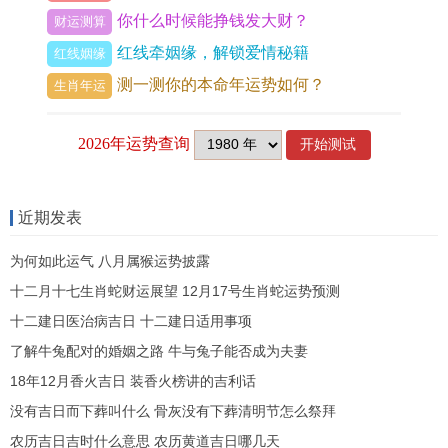
缘粉晶二颗和红鸾和合珠组合而成，引动柔和温润
你什么时候能挣钱发大财？
财运测算
之粉色光晕，将偏印的锐利化作包容的暖意，令沟
红线牵姻缘，解锁爱情秘籍
红线姻缘
通之流重归畅达。
测一测你的本命年运势如何？
生肖年运
想借着这股偏印之力在感情中完成一次认知跃升的
人必须警惕过度理想化的陷阱，因为流年会将对方
某在领域 的闪光特质无限拔高，只要进入朝夕相处
近期发表
的实际磨合，那些被滤镜遮蔽的平凡与缺陷便会形
成强烈的心理落差，此时考验的便是一个人将精神
为何如此运气 八月属猴运势披露
之恋与现实之爱缝合的技能 。
十二月十七生肖蛇财运展望 12月17号生肖蛇运势预测
十二建日医治病吉日 十二建日适用事项
比肩星盘踞，情路暗涌
了解牛兔配对的婚姻之路 牛与兔子能否成为夫妻
地支未土，乃属蛇人己土年干的比肩星盘踞之所，
18年12月香火吉日 装香火榜讲的吉利话
此星主同辈、竞争与自我意识，当其于二零二七年
没有吉日而下葬叫什么 骨灰没有下葬清明节怎么祭拜
坐实流年便如同一面磨得锃亮的铜镜，硬生生照见
农历吉日吉时什么意思 农历黄道吉日哪几天